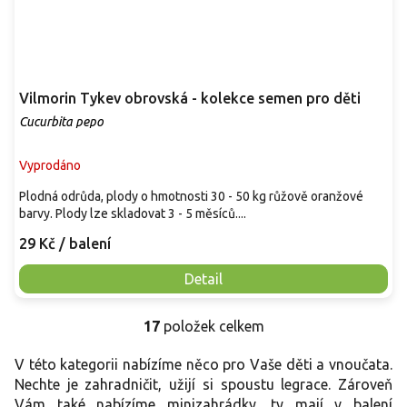
Vilmorin Tykev obrovská - kolekce semen pro děti
Cucurbita pepo
Vyprodáno
Plodná odrůda, plody o hmotnosti 30 - 50 kg růžově oranžové
barvy. Plody lze skladovat 3 - 5 měsíců....
29 Kč
/ balení
Detail
17
položek celkem
O
v
V této kategorii nabízíme něco pro Vaše děti a vnoučata.
l
á
Nechte je zahradničit, užijí si spoustu legrace. Zároveň
d
Vám také nabízíme minizahrádky, ty mají v balení