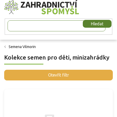
Přejít
na
obsah
Hledat
Semena Vilmorin
Kolekce semen pro děti, minizahrádky
V
Otevřít filtr
ý
p
i
s
p
r
o