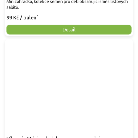
Minizahrádka, kolekce semen pro děti obsahující směs listových
salátů.
99 Kč
/ balení
Detail