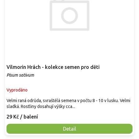
d
u
k
t
ů
Vilmorin Hrách - kolekce semen pro děti
Pisum sativum
Vyprodáno
Velmi raná odrůda, svraštělá semena v počtu 8 - 10 v lusku. Velmi
sladká. Rostliny dosahují výšky cca...
29 Kč
/ balení
Detail