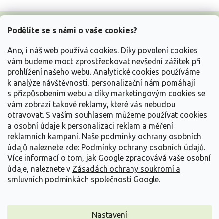
Z
á
Podělíte se s námi o vaše cookies?
p
a
Ano, i náš web používá cookies. Díky povolení cookies
t
vám budeme moct zprostředkovat nevšední zážitek při
í
prohlížení našeho webu. Analytické cookies používáme
Vše o nákupu
k analýze návštěvnosti, personalizační nám pomáhají
s přizpůsobením webu a díky marketingovým cookies se
vám zobrazí takové reklamy, které vás nebudou
Informace pro Vás
otravovat.
S vaším souhlasem můžeme používat cookies
a osobní údaje k personalizaci reklam a měření
Kontakujte nás
reklamních kampaní. Naše podmínky ochrany osobních
údajů naleznete zde:
Podmínky ochrany osobních údajů.
Více informací o tom, jak Google zpracovává vaše osobní
údaje, naleznete v
Zásadách ochrany soukromí a
smluvních podmínkách společnosti Google
.
Nastavení