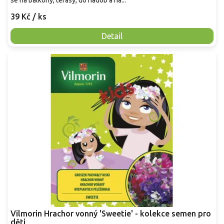
se na balkóny, terasy, do nádob a na...
39 Kč
/ ks
Detail
Vilmorin Hrachor vonný 'Sweetie' - kolekce semen pro
děti