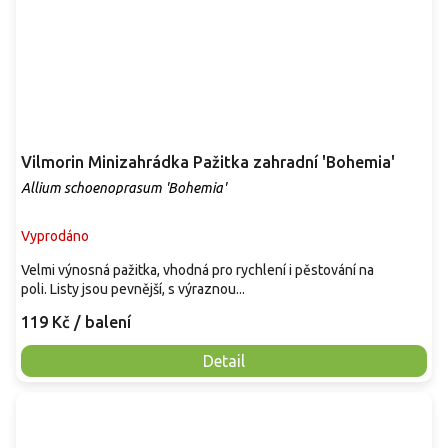
Vilmorin Minizahrádka Pažitka zahradní 'Bohemia'
Allium schoenoprasum 'Bohemia'
Vyprodáno
Velmi výnosná pažitka, vhodná pro rychlení i pěstování na
poli. Listy jsou pevnější, s výraznou...
119 Kč
/ balení
Detail