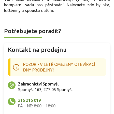
a
kompletní sadu pro pěstování. Naleznete zde bylinky,
c
luštěniny a spoustu dalšího.
í
p
r
v
Potřebujete poradit?
k
y
v
ý
Kontakt na prodejnu
p
i
s
POZOR - V LÉTĚ OMEZENY OTEVÍRACÍ
u
DNY PRODEJNY!
Zahradnictví Spomyšl
Spomyšl 163, 277 05 Spomyšl
216 216 019
PÁ – NE: 8:00 – 18:00