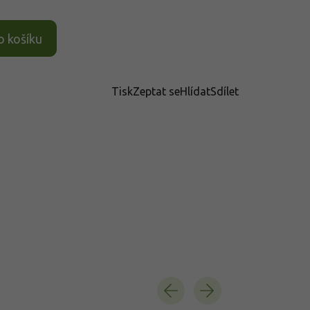
o košíku
Tisk
Zeptat se
Hlídat
Sdílet