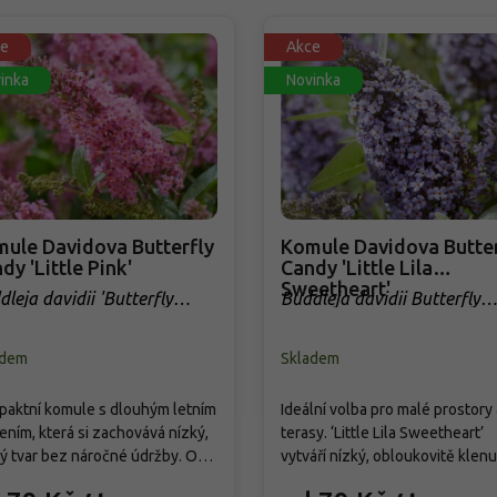
e
Akce
inka
Novinka
ule Davidova Butterfly
Komule Davidova Butter
dy 'Little Pink'
Candy 'Little Lila
Sweetheart'
leja davidii 'Butterfly
Buddleja davidii Butterfly
y Little Pink'
Candy 'Little Lila Sweethear
adem
Skladem
aktní komule s dlouhým letním
Ideální volba pro malé prostory 
ením, která si zachovává nízký,
terasy. ‘Little Lila Sweetheart’
ý tvar bez náročné údržby. Od
vytváří nízký, obloukovitě klenu
ence do září nese růžové
keř o výšce a šířce cca 60 - 80 c