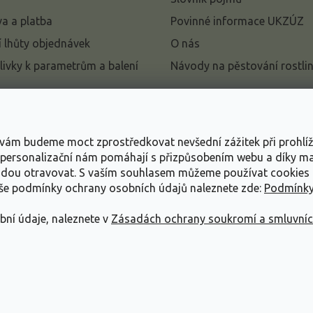
a a platba
Povinné informace UKZÚZ
 lhůty objednávek
O nás
livky k parametrům a balení
Návody na pěstování rostli
pení od kupní smlouvy
mace
s vám budeme moct zprostředkovat nevšední zážitek při prohlí
ace o ochraně osobních
, personalizační nám pomáhají s přizpůsobením webu a díky 
udou otravovat.
S vaším souhlasem můžeme používat cookies 
dní podmínky
aše podmínky ochrany osobních údajů naleznete zde:
Podmínky
bní údaje, naleznete v
Zásadách ochrany soukromí a smluvní