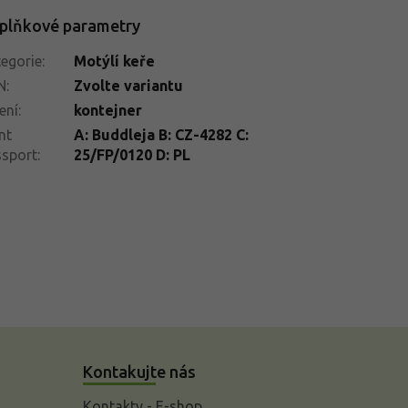
plňkové parametry
egorie
:
Motýlí keře
N
:
Zvolte variantu
ení
:
kontejner
nt
A: Buddleja B: CZ-4282 C:
ssport
:
25/FP/0120 D: PL
Kontakujte nás
Kontakty - E-shop