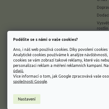
t
í
Doprav
Dodací
Vysvět
rostlin
Odstou
Podělíte se s námi o vaše cookies?
Rekla
Ano, i náš web používá cookies. Díky povolení cookie
Inform
Analytické cookies používáme k analýze návštěvnosti
údajů
cookies se vám zobrazí takové reklamy, které vás neb
Obcho
personalizaci reklam a měření reklamních kampaní. N
údajů.
Více informací o tom, jak Google zpracovává vaše oso
společnosti Google
.
Nastavení