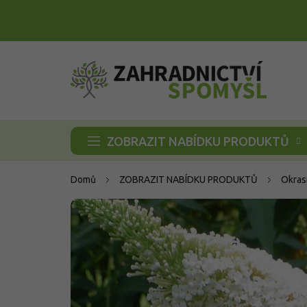
Přejít
na
obsah
ZOBRAZIT NABÍDKU PRODUKTŮ
Domů
ZOBRAZIT NABÍDKU PRODUKTŮ
Okras