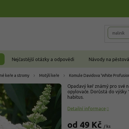
Nejčastější otázky a odpovědi
Návody na pěstován
né keře a stromy
Motýlí keře
Komule Davidova 'White Profusio
Opadavý keř známý pro své náp
opylovače. Dorůstá do výšky 1
habitus.
Detailní informace
od
49 Kč
/ ks