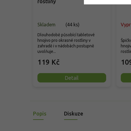
rostliny
rost
Skladem
(
44 ks
)
Vyp
Dlouhodobě působící tabletové
hnojivo pro okrasné rostliny v
Špičk
zahradě i v nádobách postupně
hnoji
uvolňuje...
rostli
119 Kč
10
Detail
Popis
Diskuze