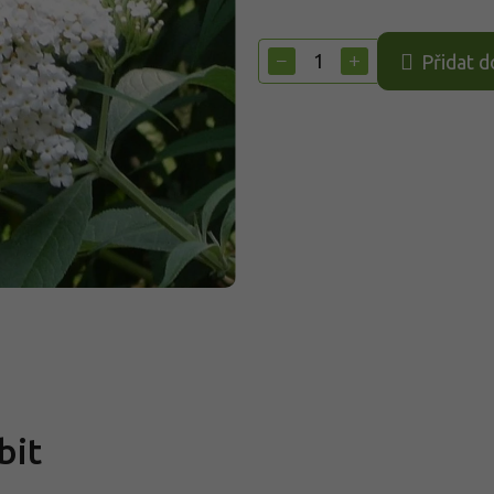
Měrná
cena:
−
+
Přidat d
bit