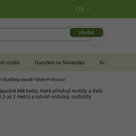
CZK
Hledat
í rostlin
Doručení na Slovensko
Kontakt
n'
Buddleja davidii 'White Profusion'
adné bílé květy, které přitahují motýly a další
,5 až 2 metrů a vytváří vzdušný, rozložitý