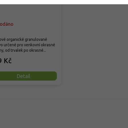
liny
rodáno
ové organické granulované
vo určené pro venkovní okrasné
ny, od trvalek po okrasné...
9 Kč
Detail