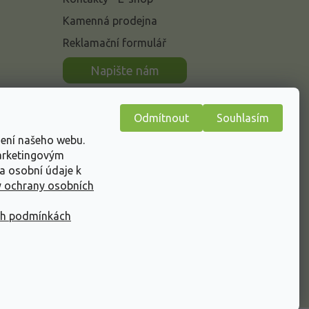
Kamenná prodejna
Reklamační formulář
n
Napište nám
Odmítnout
Souhlasím
žení našeho webu.
marketingovým
a osobní údaje k
 ochrany osobních
ch podmínkách