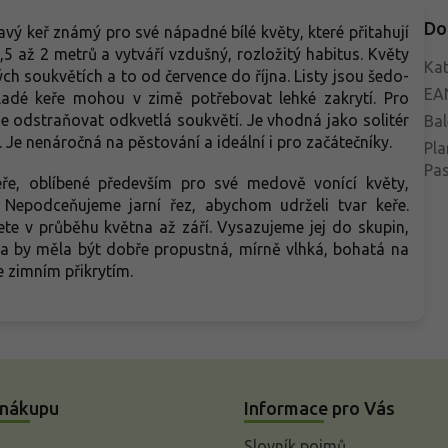
Do
vý keř známý pro své nápadné bílé květy, které přitahují
5 až 2 metrů a vytváří vzdušný, rozložitý habitus. Květy
Kat
h soukvětích a to od července do října. Listy jsou šedo-
EA
adé keře mohou v zimě potřebovat lehké zakrytí. Pro
e odstraňovat odkvetlá soukvětí. Je vhodná jako solitér
Bal
. Je nenáročná na pěstování a ideální i pro začátečníky.
Pla
Pa
ře, oblíbené především pro své medově vonící květy,
y. Nepodceňujeme jarní řez, abychom udrželi tvar keře.
ete v průběhu května až září. Vysazujeme jej do skupin,
ůda by měla být dobře propustná, mírně vlhká, bohatá na
 zimním přikrytím.
 nákupu
Informace pro Vás
Slovník pojmů