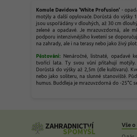
Komule Davidova 'White Profusion'
- opada
motýly a další opylovače. Dorůstá do výšky 1,
jsou uspořádány v dlouhých, až 30 cm dlouhýc
zelené a opadavé. Je mrazuvzdorná, ale ml
podporu intenzivnějšího kvetení se doporučuj
na zahrady, ale i na terasy nebo jako živý plot
Pěstování:
Nenáročné, listnaté, opadavé ke
tvořící lata. Ty svou vůní přitahují motýl
Dorůstá do výšky až 2,5m (dle kultivaru). Kv
nebo jako soliteru, na slunné stanoviště. P
humus. Buddleja je mrazuvzdorná do -25°C se
Z
á
Vše o
p
a
O nás