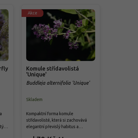
Akce
fly
Komule střídavolistá
Komule Da
'Unique'
Knight'
Buddleja alternifolia 'Unique'
Buddleja da
t'
Skladem
PŘEDOBJED
a
Kompaktní forma komule
Kultivar je 
střídavolisté, která si zachovává
barvu květů 
tý
elegantní převislý habitus a
‘Black Knight
m.
zároveň menší rozměry. Na přelomu
klenutý, keř 