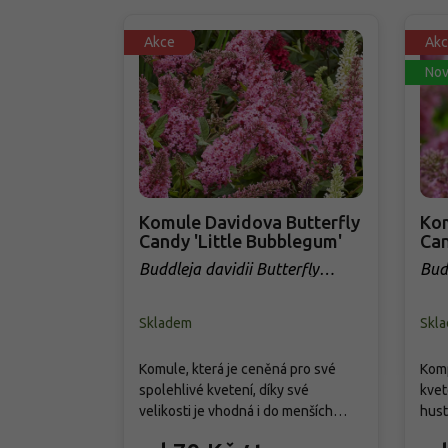
Akce
Akc
Nov
Komule Davidova Butterfly
Kom
Candy 'Little Bubblegum'
Can
Buddleja davidii Butterfly
Budd
Candy 'Little Bubblegum'
Cand
Skladem
Skl
Komule, která je ceněná pro své
Komp
spolehlivé kvetení, díky své
kvet
velikosti je vhodná i do menších
hust
zahrad či nádob. Vytváří hustý,
červ