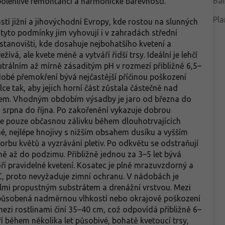
Bal
polehlivé remontanci a harmonické barevnosti.
Pla
tí jižní a jihovýchodní Evropy, kde rostou na slunných
tyto podmínky jim vyhovují i v zahradách střední
stanovišti, kde dosahuje nejbohatšího kvetení a
žívá, ale kvete méně a vytváří řidší trsy. Ideální je lehčí
trálním až mírně zásaditým pH v rozmezí přibližně 6,5–
odobé přemokření bývá nejčastější příčinou poškození
e tak, aby jejich horní část zůstala částečně nad
cem. Vhodným obdobím výsadby je jaro od března do
 srpna do října. Po zakořenění vykazuje dobrou
e pouze občasnou zálivku během dlouhotrvajících
mé, nejlépe hnojivy s nižším obsahem dusíku a vyšším
vorbu květů a vyzrávání pletiv. Po odkvětu se odstraňují
lině až do podzimu. Přibližně jednou za 3–5 let bývá
ří pravidelné kvetení. Kosatec je plně mrazuvzdorný a
C, proto nevyžaduje zimní ochranu. V nádobách je
elmi propustným substrátem a drenážní vrstvou. Mezi
způsobená nadměrnou vlhkostí nebo okrajově poškození
ezi rostlinami činí 35–40 cm, což odpovídá přibližně 6–
í během několika let působivé, bohatě kvetoucí trsy,