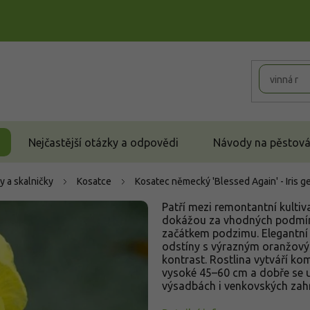
Nejčastější otázky a odpovědi
Návody na pěstován
y a skalničky
Kosatce
Kosatec německý 'Blessed Again' - Iris g
Patří mezi remontantní kultiv
dokážou za vhodných podmíne
začátkem podzimu. Elegantní 
odstíny s výrazným oranžový
kontrast. Rostlina vytváří ko
vysoké 45–60 cm a dobře se u
výsadbách i venkovských za