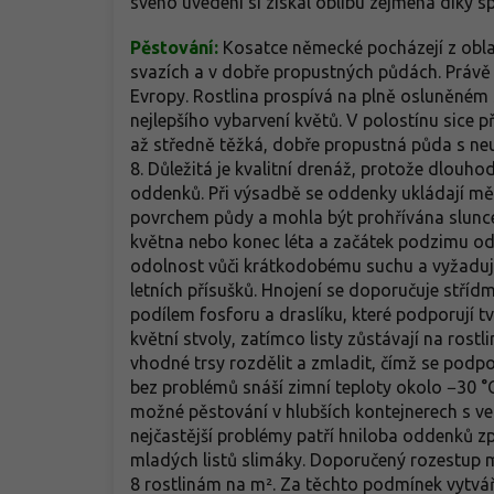
svého uvedení si získal oblibu zejména díky s
Pěstování:
Kosatce německé pocházejí z oblas
svazích a v dobře propustných půdách. Právě 
Evropy. Rostlina prospívá na plně osluněném 
nejlepšího vybarvení květů. V polostínu sice pře
až středně těžká, dobře propustná půda s neu
8. Důležitá je kvalitní drenáž, protože dlouh
oddenků. Při výsadbě se oddenky ukládají mělc
povrchem půdy a mohla být prohřívána slun
května nebo konec léta a začátek podzimu od
odolnost vůči krátkodobému suchu a vyžaduj
letních přísušků. Hnojení se doporučuje stříd
podílem fosforu a draslíku, které podporují t
květní stvoly, zatímco listy zůstávají na rost
vhodné trsy rozdělit a zmladit, čímž se podpo
bez problémů snáší zimní teploty okolo −30 °
možné pěstování v hlubších kontejnerech s v
nejčastější problémy patří hniloba oddenků 
mladých listů slimáky. Doporučený rozestup m
8 rostlinám na m². Za těchto podmínek vytvář