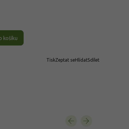
o košíku
Tisk
Zeptat se
Hlídat
Sdílet