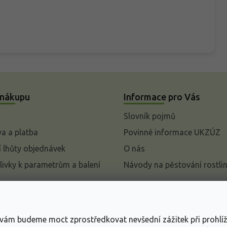
 nákupu
Informace pro Vás
Slovník pojmů
a a platba
Povinné informace UKZÚZ
 lhůty objednávek
O nás
livky k parametrům a balení
Návody na pěstování rostli
pení od kupní smlouvy
mace
s vám budeme moct zprostředkovat nevšední zážitek při prohlí
ace o ochraně osobních