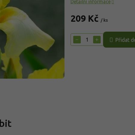
Detailní informace
209 Kč
/ ks
Měrná
cena:
−
+
Přidat d
bit