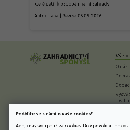
které patří k ozdobám jarní zahrady.
Autor: Jana | Revize: 03.06. 2026
Z
á
Vše o
p
a
O nás
t
í
Doprav
Dodací
Vysvět
rostlin
Odstou
Podělíte se s námi o vaše cookies?
Rekla
Ano, i náš web používá cookies. Díky povolení cookie
Inform