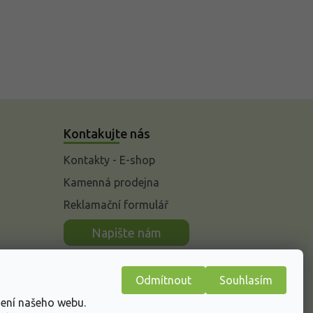
Kontakujte nás
Kontakty - E-shop
Kamenná prodejna
Reklamační formulář
n
Napište nám
Odmítnout
Souhlasím
žení našeho webu.