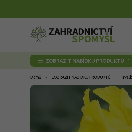
Přejít
na
obsah
ZOBRAZIT NABÍDKU PRODUKTŮ
Domů
ZOBRAZIT NABÍDKU PRODUKTŮ
Trvalk