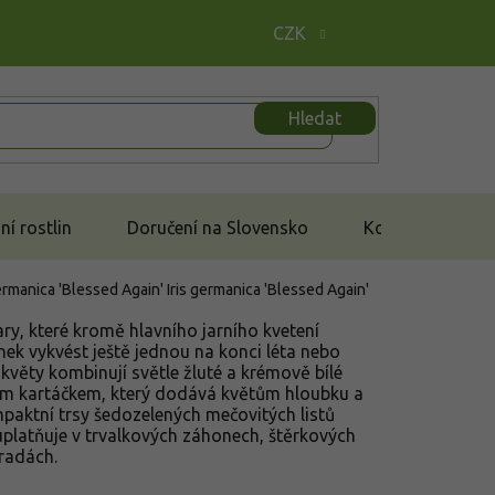
CZK
Hledat
í rostlin
Doručení na Slovensko
Kontakt
ermanica 'Blessed Again'
Iris germanica 'Blessed Again'
ary, které kromě hlavního jarního kvetení
k vykvést ještě jednou na konci léta nebo
květy kombinují světle žluté a krémově bílé
m kartáčkem, který dodává květům hloubku a
mpaktní trsy šedozelených mečovitých listů
platňuje v trvalkových záhonech, štěrkových
hradách.