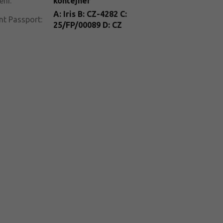
ení
:
kontejner
A: Iris B: CZ-4282 C:
nt Passport
:
25/FP/00089 D: CZ