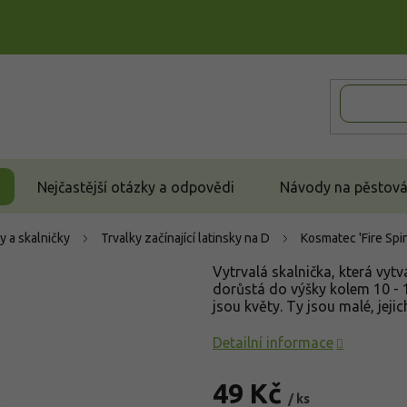
Nejčastější otázky a odpovědi
Návody na pěstován
y a skalničky
Trvalky začínající latinsky na D
Kosmatec 'Fire Spi
Vytrvalá skalnička, která vyt
dorůstá do výšky kolem 10 - 
jsou květy. Ty jsou malé, jejic
Detailní informace
49 Kč
/ ks