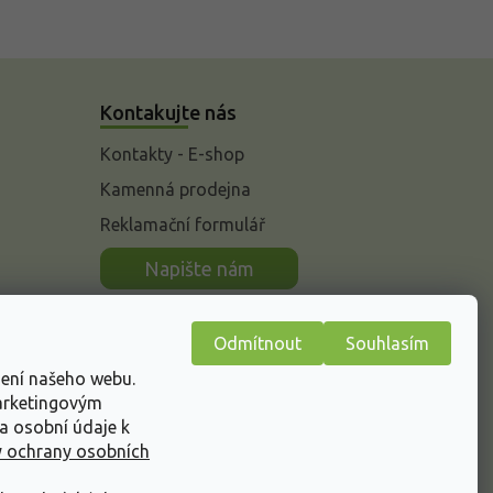
Kontakujte nás
Kontakty - E-shop
Kamenná prodejna
Reklamační formulář
n
Napište nám
Odmítnout
Souhlasím
žení našeho webu.
marketingovým
a osobní údaje k
 ochrany osobních