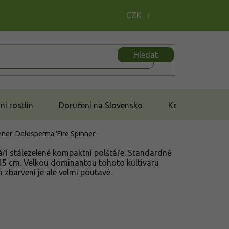
CZK
Hledat
í rostlin
Doručení na Slovensko
Kontakt
nner'
Delosperma 'Fire Spinner'
váří stálezelené kompaktní polštáře. Standardně
15 cm. Velkou dominantou tohoto kultivaru
h zbarvení je ale velmi poutavé.