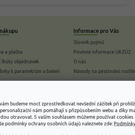
 nákupu
Informace pro Vás
Slovník pojmů
a a platba
Povinné informace UKZÚZ
 lhůty objednávek
O nás
livky k parametrům a balení
Návody na pěstování rostli
pení od kupní smlouvy
mace
s vám budeme moct zprostředkovat nevšední zážitek při prohlí
ace o ochraně osobních
, personalizační nám pomáhají s přizpůsobením webu a díky 
udou otravovat.
S vaším souhlasem můžeme používat cookies 
dní podmínky
aše podmínky ochrany osobních údajů naleznete zde:
Podmínky