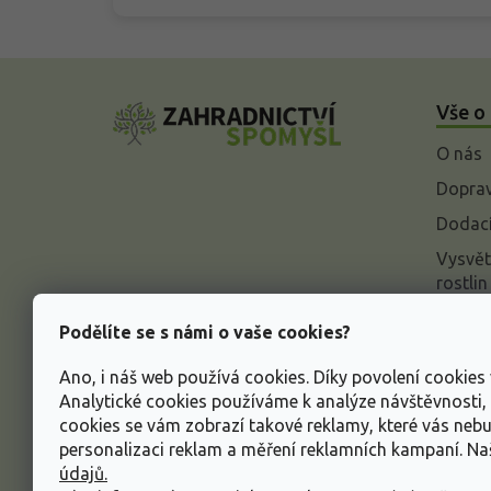
Z
á
Vše o
p
a
O nás
t
í
Doprav
Dodací
Vysvět
rostlin
Odstou
Podělíte se s námi o vaše cookies?
Rekla
Ano, i náš web používá cookies. Díky povolení cookie
Inform
Analytické cookies používáme k analýze návštěvnosti
údajů
cookies se vám zobrazí takové reklamy, které vás neb
Obcho
personalizaci reklam a měření reklamních kampaní. N
údajů.