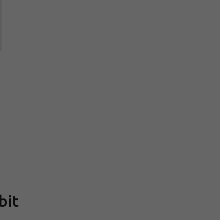
Měrná
cena:
bit