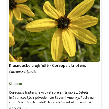
Krásnoočko trojkřídlé - Coreopsis tripteris
K
Coreopsis tripteris
C
Skladem
S
Coreopsis tripteris je vytrvalá prérijní trvalka z čeledi
T
hvězdnicovitých, původem ze Severní Ameriky. Roste na
a
slunných prériích, v půdách s rychlým odtokem vody. V
K
zahradě tvoří štíhlé, přímé lodyhy 150–200 cm a trs 60–90
a
/ ks