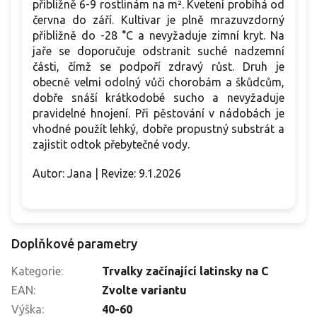
přibližně 6-9 rostlinám na m². Kvetení probíhá od
června do září. Kultivar je plně mrazuvzdorný
přibližně do -28 °C a nevyžaduje zimní kryt. Na
jaře se doporučuje odstranit suché nadzemní
části, čímž se podpoří zdravý růst. Druh je
obecně velmi odolný vůči chorobám a škůdcům,
dobře snáší krátkodobé sucho a nevyžaduje
pravidelné hnojení. Při pěstování v nádobách je
vhodné použít lehký, dobře propustný substrát a
zajistit odtok přebytečné vody.
Autor: Jana | Revize: 9.1.2026
Doplňkové parametry
Kategorie
:
Trvalky začínající latinsky na C
EAN
:
Zvolte variantu
Výška
:
40-60