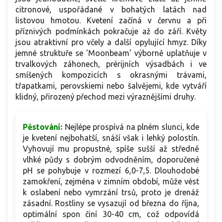
citronové, uspořádané v bohatých latách nad
listovou hmotou. Kvetení začíná v červnu a při
příznivých podmínkách pokračuje až do září. Květy
jsou atraktivní pro včely a další opylující hmyz. Díky
jemné struktuře se 'Moonbeam' výborně uplatňuje v
trvalkových záhonech, prérijních výsadbách i ve
smíšených kompozicích s okrasnými trávami,
třapatkami, perovskiemi nebo šalvějemi, kde vytváří
klidný, přirozený přechod mezi výraznějšími druhy.
Pěstování:
Nejlépe prospívá na plném slunci, kde
je kvetení nejbohatší, snáší však i lehký polostín.
Vyhovují mu propustné, spíše sušší až středně
vlhké půdy s dobrým odvodněním, doporučené
pH se pohybuje v rozmezí 6,0-7,5. Dlouhodobé
zamokření, zejména v zimním období, může vést
k oslabení nebo vymrzání trsů, proto je drenáž
zásadní. Rostliny se vysazují od března do října,
optimální spon činí 30-40 cm, což odpovídá