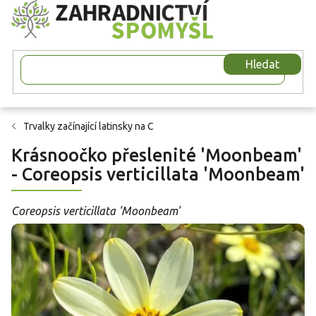
Přejít
na
obsah
Hledat
Trvalky začínající latinsky na C
Krásnoočko přeslenité 'Moonbeam'
- Coreopsis verticillata 'Moonbeam'
Coreopsis verticillata 'Moonbeam'