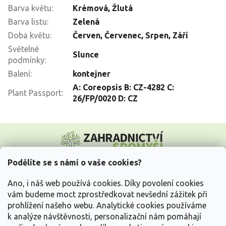
Barva květu
:
Krémová
,
Žlutá
Barva listu
:
Zelená
Doba květu
:
Červen
,
Červenec
,
Srpen
,
Září
Světelné
Slunce
podmínky
:
Balení
:
kontejner
A: Coreopsis B: CZ-4282 C:
Plant Passport
:
26/FP/0020 D: CZ
Z
á
p
a
Podělíte se s námi o vaše cookies?
t
Vše o nákupu
í
Ano, i náš web používá cookies. Díky povolení cookies
vám budeme moct zprostředkovat nevšední zážitek při
prohlížení našeho webu. Analytické cookies používáme
Informace pro Vás
k analýze návštěvnosti, personalizační nám pomáhají