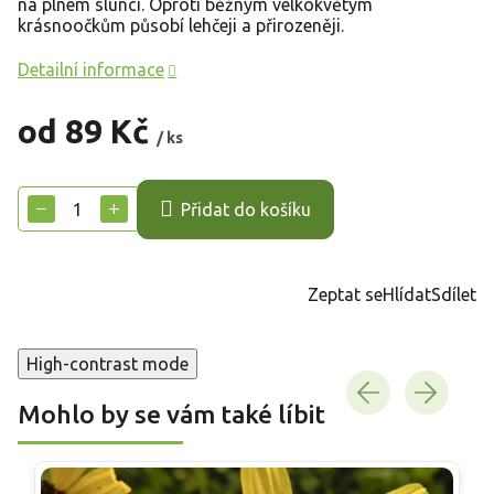
na plném slunci. Oproti běžným velkokvětým
krásnoočkům působí lehčeji a přirozeněji.
Detailní informace
od
89 Kč
/ ks
Měrná
cena:
−
+
Přidat do košíku
Zeptat se
Hlídat
Sdílet
High-contrast mode
Mohlo by se vám také líbit