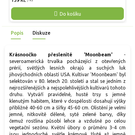
159 Kč
1
cm. Listy v přeslenech po třech jsou úzké až trojdílné,
z
zelené a na podzim zatahují, při promnutí mohou jemně
s
Do košíku
vonět po anýzu. Od července do září nese úbory 5–7 cm,
jasně žluté s tmavším terčem, vyhledávané včelami a motýly.
V přirozených výsadbách se může udržovat samovýsevem a
Popis
Diskuze
ladí s okrasnými travami i třapatkami.
Krásnoočko přeslenité 'Moonbeam'
-
severoamerická trvalka pocházející z otevřených
prérií, světlých lesních okrajů a suchých luk
jihovýchodních oblastí USA. Kultivar 'Moonbeam' byl
selektován v 80. letech 20. století a stal se jedním z
nejrozšířenějších a nejspolehlivějších kultivarů tohoto
druhu. Vytváří pravidelné, husté trsy s jemně
klenutým habitem, které v dospělosti dosahují výšky
přibližně 40-60 cm a šířky 45-60 cm. Olistění je velmi
jemné, nitkovitě dělené, sytě zelené barvy, díky
čemuž rostlina působí lehce a vzdušně po celou
vegetační sezónu. Květní úbory o průměru 3-4 cm
jsou jednoduché, světle krémově žluté až jemně