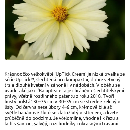
Krásnoočko velkokvěté 'UpTick Cream' je nízká trvalka ze
série UpTick™, šlechtěná pro kompaktní, dobře větvený
trs a dlouhé kvetení v záhoně i v nádobách. V oběhu se
uvádí také jako 'Balupteam' a je chráněno šlechtitelskými
právy, včetně rostlinného patentu z roku 2018. Tvoří
hustý polštář 30–35 cm × 30–35 cm se středně zelenými
listy. Od června nese úbory 4–6 cm, krémově bílé až
světle banánově žluté se zlatožlutým středem, a kvete
průběžně do podzimu. Je včelomilné, vhodné i k řezu a
ladí s šantou, šalvějí, rozchodníky i okrasnými travami.