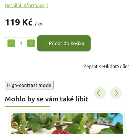
Detailní informace
119 Kč
/ ks
Měrná
cena:
−
+
Přidat do košíku
Zeptat se
Hlídat
Sdílet
High-contrast mode
Mohlo by se vám také líbit