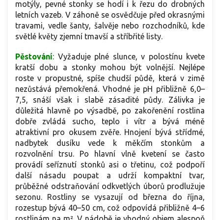
motýly, pevné stonky se hodí i k řezu do drobných
letních vazeb. V záhoně se osvědčuje před okrasnými
travami, vedle šanty, šalvěje nebo rozchodníků, kde
světlé květy zjemní tmavší a stříbřité listy.
Pěstování
: Vyžaduje plné slunce, v polostínu kvete
kratší dobu a stonky mohou být volnější. Nejlépe
roste v propustné, spíše chudší půdě, která v zimě
nezůstává přemokřená. Vhodné je pH přibližně 6,0–
7,5, snáší však i slabě zásadité půdy. Zálivka je
důležitá hlavně po výsadbě, po zakořenění rostlina
dobře zvládá sucho, teplo i vítr a bývá méně
atraktivní pro okusem zvěře. Hnojení bývá střídmé,
nadbytek dusíku vede k měkčím stonkům a
rozvolnění trsu. Po hlavní vlně kvetení se často
provádí seříznutí stonků asi o třetinu, což podpoří
další násadu poupat a udrží kompaktní tvar,
průběžné odstraňování odkvetlých úborů prodlužuje
sezonu. Rostliny se vysazují od března do října,
rozestup bývá 40–50 cm, což odpovídá přibližně 4–6
rostlinám na m². V nádobě je vhodný objem alespoň