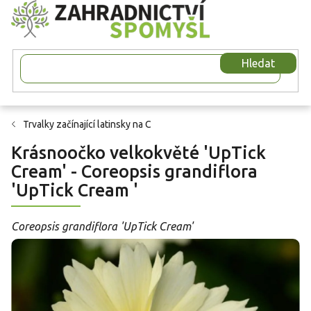
Přejít
na
obsah
Hledat
Trvalky začínající latinsky na C
Krásnoočko velkokvěté 'UpTick
Cream' - Coreopsis grandiflora
'UpTick Cream '
Coreopsis grandiflora 'UpTick Cream'