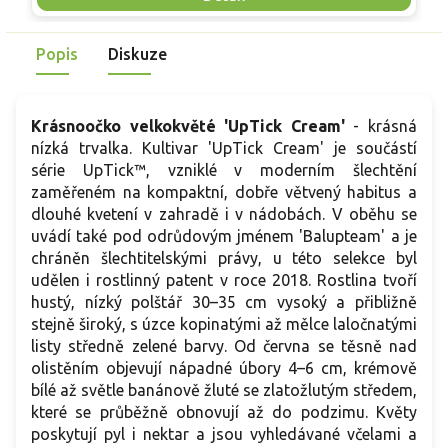
skvělou volbu pro každého pěstitele.
Popis
Diskuze
Krásnoočko velkokvěté 'UpTick Cream'
- krásná
nízká trvalka. Kultivar 'UpTick Cream' je součástí
série UpTick™, vzniklé v moderním šlechtění
zaměřeném na kompaktní, dobře větvený habitus a
dlouhé kvetení v zahradě i v nádobách. V oběhu se
uvádí také pod odrůdovým jménem 'Balupteam' a je
chráněn šlechtitelskými právy, u této selekce byl
udělen i rostlinný patent v roce 2018. Rostlina tvoří
hustý, nízký polštář 30–35 cm vysoký a přibližně
stejně široký, s úzce kopinatými až mělce laločnatými
listy středně zelené barvy. Od června se těsně nad
olistěním objevují nápadné úbory 4–6 cm, krémově
bílé až světle banánově žluté se zlatožlutým středem,
které se průběžně obnovují až do podzimu. Květy
poskytují pyl i nektar a jsou vyhledávané včelami a