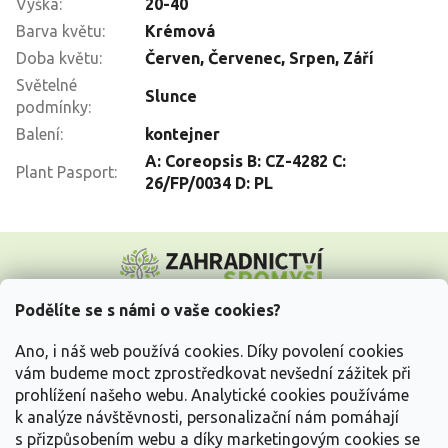
Výška
:
20-40
Barva květu
:
Krémová
Doba květu
:
Červen
,
Červenec
,
Srpen
,
Září
Světelné
Slunce
podmínky
:
Balení
:
kontejner
A: Coreopsis B: CZ-4282 C:
Plant Pasport
:
26/FP/0034 D: PL
Z
á
p
a
Podělíte se s námi o vaše cookies?
t
Vše o nákupu
í
Ano, i náš web používá cookies. Díky povolení cookies
vám budeme moct zprostředkovat nevšední zážitek při
prohlížení našeho webu. Analytické cookies používáme
Informace pro Vás
k analýze návštěvnosti, personalizační nám pomáhají
s přizpůsobením webu a díky marketingovým cookies se