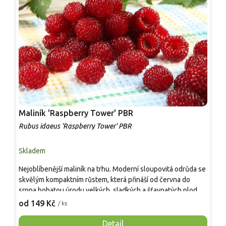
Maliník 'Raspberry Tower' PBR
P
'
Rubus idaeus 'Raspberry Tower' PBR
C
Skladem
S
Nejoblíbenější maliník na trhu. Moderní sloupovitá odrůda se
M
skvělým kompaktním růstem, která přináší od června do
A
srpna bohatou úrodu velkých, sladkých a šťavnatých plodů.
v
Pevné vzpřímené výhony tvoří elegantní habitus bez
j
od 149 Kč
o
/ ks
nutnosti opory, ideální pro nádoby, balkony i malé zahrady.
n
Mrazuvzdornost do −25 °C a spolehlivá vitalita z něj dělají
V
Detail