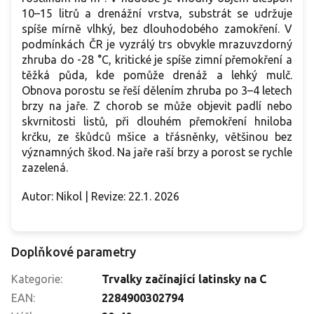
10–15 litrů a drenážní vrstva, substrát se udržuje
spíše mírně vlhký, bez dlouhodobého zamokření. V
podmínkách ČR je vyzrálý trs obvykle mrazuvzdorný
zhruba do -28 °C, kritické je spíše zimní přemokření a
těžká půda, kde pomůže drenáž a lehký mulč.
Obnova porostu se řeší dělením zhruba po 3–4 letech
brzy na jaře. Z chorob se může objevit padlí nebo
skvrnitosti listů, při dlouhém přemokření hniloba
krčku, ze škůdců mšice a třásněnky, většinou bez
významných škod. Na jaře raší brzy a porost se rychle
zazelená.
Autor: Nikol | Revize: 22.1. 2026
Doplňkové parametry
Kategorie
:
Trvalky začínající latinsky na C
EAN
:
2284900302794