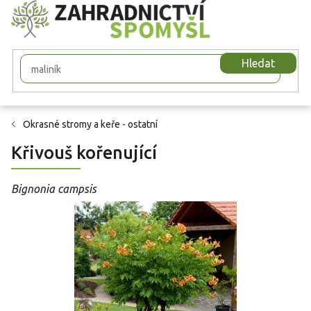
Přejít
na
obsah
Hledat
Okrasné stromy a keře - ostatní
Křivouš kořenující
Bignonia campsis