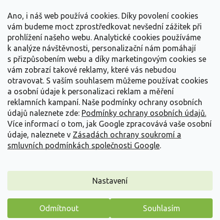
t
Vše o nákupu
í
Ano, i náš web používá cookies. Díky povolení cookies
vám budeme moct zprostředkovat nevšední zážitek při
prohlížení našeho webu. Analytické cookies používáme
Informace pro Vás
k analýze návštěvnosti, personalizační nám pomáhají
s přizpůsobením webu a díky marketingovým cookies se
Kontakujte nás
vám zobrazí takové reklamy, které vás nebudou
otravovat.
S vaším souhlasem můžeme používat cookies
a osobní údaje k personalizaci reklam a měření
reklamních kampaní. Naše podmínky ochrany osobních
údajů naleznete zde:
Podmínky ochrany osobních údajů.
Více informací o tom, jak Google zpracovává vaše osobní
údaje, naleznete v
Zásadách ochrany soukromí a
smluvních podmínkách společnosti Google
.
Vytvořil Shoptet
Nastavení
Copyright 2026
Zahradnictví Spomyšl
. Všechna práva
Odmítnout
Souhlasím
vyhrazena.