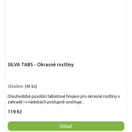
SILVA TABS - Okrasné rostliny
Skladem
(
43 ks
)
Dlouhodobě působící tabletové hnojivo pro okrasné rostliny v
zahradě i v nádobách postupně uvolňuje...
119 Kč
Detail