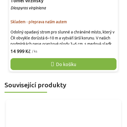
Tomel viržinský
J
Diospyros virginiana
P
Skladem - přeprava naším autem
S
Odolný opadavý strom pro slunné a chráněné místo, který v
M
ČR obvykle dorůstá 6–10 m a vytváří širší korunu. V našich
o
podmínkách nese oranžové plody 3–6 cm, s medově sladkou
z
chutí až po úplném změknutí. Kvete v květnu až červnu
n
14 999 Kč
9
/ ks
nenápadnými zvonkovitými květy, sklizeň bývá v říjnu až
listopadu, často po prvních mrazících. Nejlépe prospívá v
Do košíku
propustné půdě pH 6,0–7,5 a vyzrálé dřevo snáší zimu
přibližně do -25 °C.
Související produkty