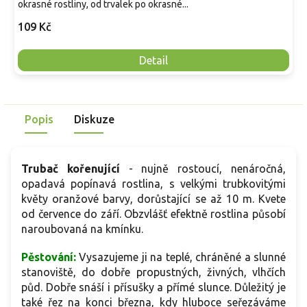
okrasné rostliny, od trvalek po okrasné...
109 Kč
Detail
Popis
Diskuze
Trubač kořenující
- nujně rostoucí, nenáročná,
opadavá popínavá rostlina, s velkými trubkovitými
květy oranžové barvy, dorůstající se až 10 m. Kvete
od července do září. Obzvlášť efektně rostlina působí
naroubovaná na kmínku.
Pěstování:
Vysazujeme ji na teplé, chráněné a slunné
stanoviště, do dobře propustných, živných, vlhčích
půd. Dobře snáší i přísušky a přímé slunce. Důležitý je
také řez na konci března, kdy hluboce seřezáváme