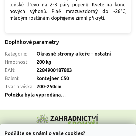
loňské dřevo na 2-3 páry pupenů. Kvete na konci
nových výhonů. Plně mrazuvzdorný do -26°C,
mladým rostlinám dopřejeme zimní přikrytí.
Doplňkové parametry
Kategorie
:
Okrasné stromy a keře - ostatní
Hmotnost
:
200 kg
EAN
:
2284900187803
Balení
:
kontejner C50
Tvar a výška
:
200-250cm
Položka byla vyprodána…
Z
á
p
a
Podělíte se s námi o vaše cookies?