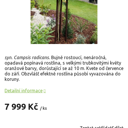
syn. Campsis radicans.
Bujně rostoucí, nenáročná,
opadavá popínavá rostlina, s velkými trubkovitými květy
oranžové barvy, dorůstající se až 10 m. Kvete od července
do září. Obzvlášť efektně rostlina působí vyvazována do
koruny.
Detailní informace
7 999 Kč
/ ks
Měrná
cena:
Zeptat se
Hlídat
Sdílet