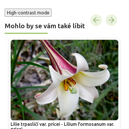
High-contrast mode
Mohlo by se vám také líbit
Lilie trpasličí var. pricei - Lilium formosanum var.
P