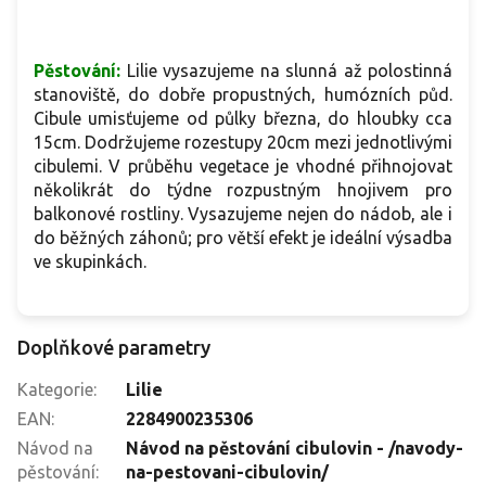
Pěstování:
Lilie vysazujeme na slunná až polostinná
stanoviště, do dobře propustných, humózních půd.
Cibule umisťujeme od půlky března, do hloubky cca
15cm. Dodržujeme rozestupy 20cm mezi jednotlivými
cibulemi. V průběhu vegetace je vhodné přihnojovat
několikrát do týdne rozpustným hnojivem pro
balkonové rostliny. Vysazujeme nejen do nádob, ale i
do běžných záhonů; pro větší efekt je ideální výsadba
ve skupinkách.
Doplňkové parametry
Kategorie
:
Lilie
EAN
:
2284900235306
Návod na
Návod na pěstování cibulovin - /navody-
pěstování
:
na-pestovani-cibulovin/