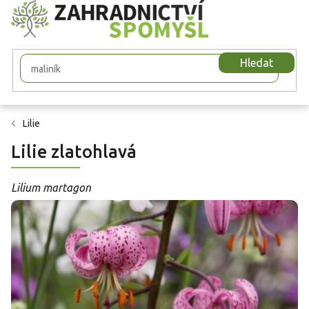
Přejít
na
obsah
Hledat
Lilie
Lilie zlatohlavá
Lilium martagon