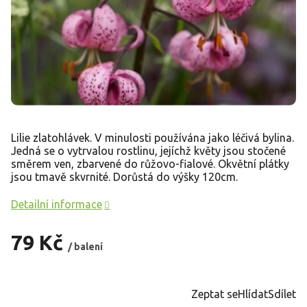
Lilie zlatohlávek. V minulosti používána jako léčivá bylina.
Jedná se o vytrvalou rostlinu, jejíchž květy jsou stočené
směrem ven, zbarvené do růžovo-fialové. Okvětní plátky
jsou tmavě skvrnité. Dorůstá do výšky 120cm.
Detailní informace
79 Kč
/ balení
Měrná
cena:
Zeptat se
Hlídat
Sdílet