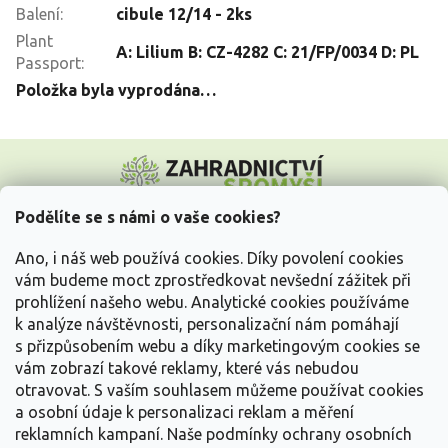
Balení
:
cibule 12/14 - 2ks
Plant
A: Lilium B: CZ-4282 C: 21/FP/0034 D: PL
Passport
:
Položka byla vyprodána…
Z
á
p
a
Podělíte se s námi o vaše cookies?
t
Vše o nákupu
í
Ano, i náš web používá cookies. Díky povolení cookies
vám budeme moct zprostředkovat nevšední zážitek při
prohlížení našeho webu. Analytické cookies používáme
Informace pro Vás
k analýze návštěvnosti, personalizační nám pomáhají
s přizpůsobením webu a díky marketingovým cookies se
Kontakujte nás
vám zobrazí takové reklamy, které vás nebudou
otravovat.
S vaším souhlasem můžeme používat cookies
a osobní údaje k personalizaci reklam a měření
reklamních kampaní. Naše podmínky ochrany osobních