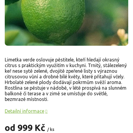
Limetka verde oslovuje pěstitele, kteří hledají okrasný
citrus s praktickým využitím v kuchyni. Trnitý, stálezelený
keř nese sytě zelené, dvojitě zpeřené listy s výraznou
citrusovou vůní a drobné bílé květy, které přitahují včely.
Hrbolaté zelené plody dodávají pokrmům svěží aroma.
Rostlina se pěstuje v nádobě, v létě prospívá na slunném
balkoně či terase a v zimě se umísťuje do světlé,
bezmrazé místnosti.
Detailní informace
od
999 Kč
/ ks