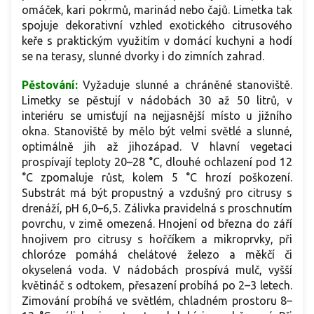
omáček, kari pokrmů, marinád nebo čajů. Limetka tak
spojuje dekorativní vzhled exotického citrusového
keře s praktickým využitím v domácí kuchyni a hodí
se na terasy, slunné dvorky i do zimních zahrad.
Pěstování:
Vyžaduje slunné a chráněné stanoviště.
Limetky se pěstují v nádobách 30 až 50 litrů, v
interiéru se umisťují na nejjasnější místo u jižního
okna. Stanoviště by mělo být velmi světlé a slunné,
optimálně jih až jihozápad. V hlavní vegetaci
prospívají teploty 20–28 °C, dlouhé ochlazení pod 12
°C zpomaluje růst, kolem 5 °C hrozí poškození.
Substrát má být propustný a vzdušný pro citrusy s
drenáží, pH 6,0–6,5. Zálivka pravidelná s proschnutím
povrchu, v zimě omezená. Hnojení od března do září
hnojivem pro citrusy s hořčíkem a mikroprvky, při
chloróze pomáhá chelátové železo a měkčí či
okyselená voda. V nádobách prospívá mulč, vyšší
květináč s odtokem, přesazení probíhá po 2–3 letech.
Zimování probíhá ve světlém, chladném prostoru 8–