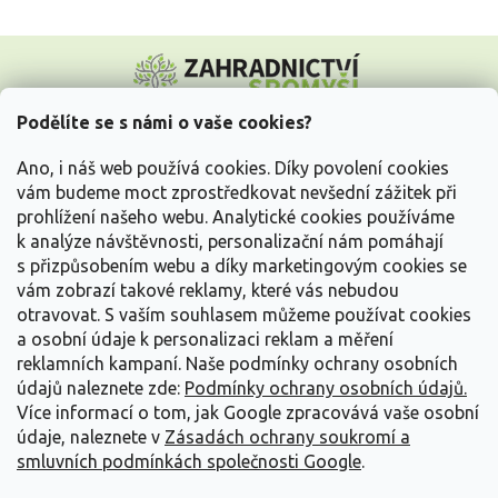
Z
á
p
a
Podělíte se s námi o vaše cookies?
t
Vše o nákupu
í
Ano, i náš web používá cookies. Díky povolení cookies
vám budeme moct zprostředkovat nevšední zážitek při
prohlížení našeho webu. Analytické cookies používáme
Informace pro Vás
k analýze návštěvnosti, personalizační nám pomáhají
s přizpůsobením webu a díky marketingovým cookies se
Kontakujte nás
vám zobrazí takové reklamy, které vás nebudou
otravovat.
S vaším souhlasem můžeme používat cookies
a osobní údaje k personalizaci reklam a měření
reklamních kampaní. Naše podmínky ochrany osobních
údajů naleznete zde:
Podmínky ochrany osobních údajů.
Více informací o tom, jak Google zpracovává vaše osobní
údaje, naleznete v
Zásadách ochrany soukromí a
smluvních podmínkách společnosti Google
.