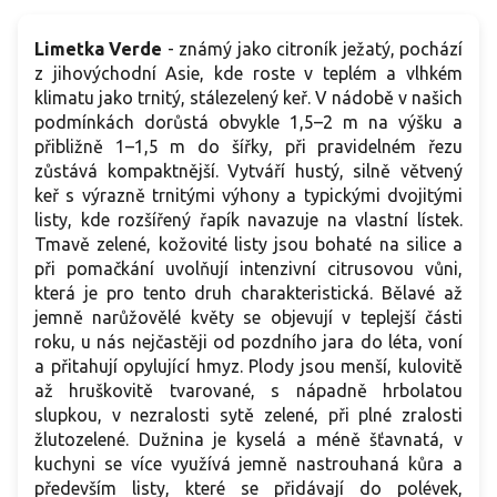
k
s
Limetka Verde
- známý jako citroník ježatý, pochází
z
z jihovýchodní Asie, kde roste v teplém a vlhkém
n
klimatu jako trnitý, stálezelený keř. V nádobě v našich
z
podmínkách dorůstá obvykle 1,5–2 m na výšku a
přibližně 1–1,5 m do šířky, při pravidelném řezu
zůstává kompaktnější. Vytváří hustý, silně větvený
keř s výrazně trnitými výhony a typickými dvojitými
listy, kde rozšířený řapík navazuje na vlastní lístek.
Tmavě zelené, kožovité listy jsou bohaté na silice a
při pomačkání uvolňují intenzivní citrusovou vůni,
která je pro tento druh charakteristická. Bělavé až
jemně narůžovělé květy se objevují v teplejší části
roku, u nás nejčastěji od pozdního jara do léta, voní
a přitahují opylující hmyz. Plody jsou menší, kulovitě
až hruškovitě tvarované, s nápadně hrbolatou
slupkou, v nezralosti sytě zelené, při plné zralosti
žlutozelené. Dužnina je kyselá a méně šťavnatá, v
kuchyni se více využívá jemně nastrouhaná kůra a
především listy, které se přidávají do polévek,