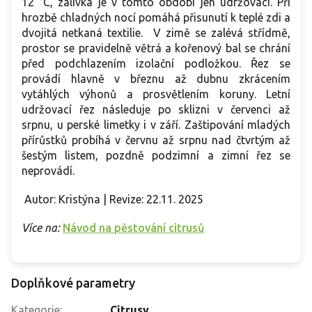
12 °C, zálivka je v tomto období jen udržovací. Při
hrozbě chladných nocí pomáhá přisunutí k teplé zdi a
dvojitá netkaná textilie. V zimě se zalévá střídmě,
prostor se pravidelně větrá a kořenový bal se chrání
před podchlazením izolační podložkou. Řez se
provádí hlavně v březnu až dubnu zkrácením
vytáhlých výhonů a prosvětlením koruny. Letní
udržovací řez následuje po sklizni v červenci až
srpnu, u perské limetky i v září. Zaštipování mladých
přírůstků probíhá v červnu až srpnu nad čtvrtým až
šestým listem, pozdně podzimní a zimní řez se
neprovádí.
Autor: Kristýna | Revize: 22.11. 2025
Více na:
Návod na pěstování citrusů
Doplňkové parametry
Kategorie
:
Citrusy