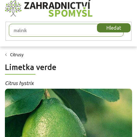
Přejít
na
obsah
Hledat
Citrusy
Limetka verde
Citrus hystrix