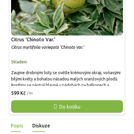
Citrus 'Chinoto Var.'
Citrus myrtifolia variegata 'Chinoto Var.'
C
Skladem
S
Zaujme drobnými listy se světle krémovými okraji, voňavými
<
bílými květy a bohatou násadou malých oranžových plodů.
p
Rostliny se pěstují hlavně v nádobách na balkonech a
#
terasách, kde tvoří kompaktní, málo trnitý keřík vhodný i do
{
599 Kč
5
/ ks
menších prostor a zimních zahrad. Plody s výrazně
c
hořkokyselou chutí se používají do marmelád, likérů a
p
Do košíku
domácích limonád, ocení je milovníci netradičních citrusů.
#
k
k
Popis
Diskuze
k