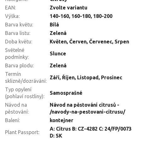
EAN
:
Zvolte variantu
Výška
:
140-160
,
160-180
,
180-200
Barva květu
:
Bílá
Barva listu
:
Zelená
Doba květu
:
Květen
,
Červen
,
Červenec
,
Srpen
Světelné
Slunce
podmínky
:
Barva plodu
:
Zelená
Termín
Září
,
Říjen
,
Listopad
,
Prosinec
sklizně/dozrávání
:
Typ opylení
Samosprašné
(pohlaví rostliny)
:
Návod na
Návod na pěstování citrusů -
pěstování
:
/navody-na-pestovani-citrusu/
Balení
:
kontejner
A: Citrus B: CZ-4282 C: 24/FP/0073
Plant Passport
:
D: SK