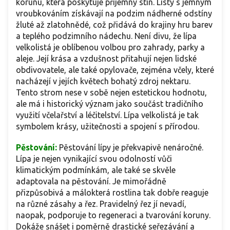
korunu, která poskytuje příjemný stín. Listy s jemným
vroubkováním získávají na podzim nádherné odstíny
žluté až zlatohnědé, což přidává do krajiny hru barev
a teplého podzimního nádechu. Není divu, že lípa
velkolistá je oblíbenou volbou pro zahrady, parky a
aleje. Její krása a vzdušnost přitahují nejen lidské
obdivovatele, ale také opylovače, zejména včely, které
nacházejí v jejích květech bohatý zdroj nektaru.
Tento strom nese v sobě nejen estetickou hodnotu,
ale má i historický význam jako součást tradičního
využití včelařství a léčitelství. Lípa velkolistá je tak
symbolem krásy, užitečnosti a spojení s přírodou.
Pěstování:
Pěstování lípy je překvapivě nenáročné.
Lípa je nejen vynikající svou odolností vůči
klimatickým podmínkám, ale také se skvěle
adaptovala na pěstování. Je mimořádně
přizpůsobivá a málokterá rostlina tak dobře reaguje
na různé zásahy a řez. Pravidelný řez jí nevadí,
naopak, podporuje to regeneraci a tvarování koruny.
Dokáže snášet i poměrně drastické seřezávání a