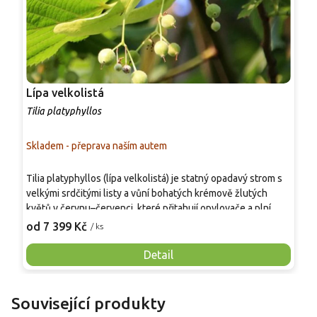
Lípa velkolistá
L
Tilia platyphyllos
T
Skladem - přeprava naším autem
S
Tilia platyphyllos (lípa velkolistá) je statný opadavý strom s
P
velkými srdčitými listy a vůní bohatých krémově žlutých
d
květů v červnu–červenci, které přitahují opylovače a plní
s
zahradu harmonickou atmosférou. Dorůstá do 20–30 m
b
od 7 399 Kč
o
/ ks
výšky s širokou korunou a vysokou mrazuvzdorností (až –30
k
°C a níže), snáší slunné i polostinné stanoviště a propustnou,
k
Detail
živnou půdu, ideální do parků i větších zahrad.
i
m
k
Související produkty