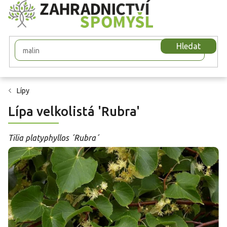
Přejít
na
obsah
Hledat
Lípy
Lípa velkolistá 'Rubra'
Tilia platyphyllos ´Rubra´