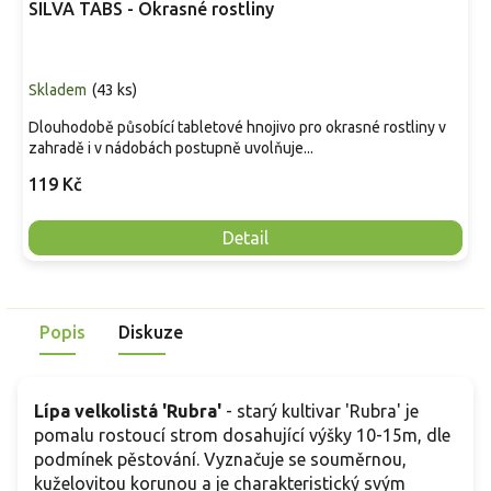
SILVA TABS - Okrasné rostliny
Skladem
(
43 ks
)
Dlouhodobě působící tabletové hnojivo pro okrasné rostliny v
zahradě i v nádobách postupně uvolňuje...
119 Kč
Detail
Popis
Diskuze
Lípa velkolistá
'Rubra'
-
s
tarý kultivar 'Rubra' je
pomalu rostoucí strom dosahující výšky 10-15m, dle
podmínek pěstování
. Vyznačuje se souměrnou,
kuželovitou korunou a je charakteristický svým