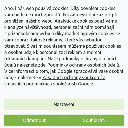
t
Vše o nákupu
í
Ano, i náš web používá cookies. Díky povolení cookies
vám budeme moct zprostředkovat nevšední zážitek při
prohlížení našeho webu. Analytické cookies používáme
Informace pro Vás
k analýze návštěvnosti, personalizační nám pomáhají
s přizpůsobením webu a díky marketingovým cookies se
Kontakujte nás
vám zobrazí takové reklamy, které vás nebudou
otravovat.
S vaším souhlasem můžeme používat cookies
a osobní údaje k personalizaci reklam a měření
reklamních kampaní. Naše podmínky ochrany osobních
údajů naleznete zde:
Podmínky ochrany osobních údajů.
Více informací o tom, jak Google zpracovává vaše osobní
údaje, naleznete v
Zásadách ochrany soukromí a
smluvních podmínkách společnosti Google
.
Vytvořil Shoptet
Nastavení
Copyright 2026
Zahradnictví Spomyšl
. Všechna práva
Odmítnout
Souhlasím
vyhrazena.
Máme pro vás malý dárek