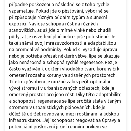
případné poškození a následně se z toho rychle
vzpamatuje. Pokud jde o pěstování, výborně se
přizpůsobuje různým půdním typům a sluneční
expozici. Navíc je schopna růst na různých
stanovištích, ať už jde o mírně vlhké nebo chudší
půdy, ať je osvětlení plné nebo spíše polostinné. Je
také známá svojí mrazuvzdorností a adaptabilitou
na proměnlivé podmínky. Pokud si vyžaduje úpravu
nebo je potřeba ořezat některé větve, lípa se ukazuje
jako nenáročná a schopná rychlé regenerace. Řez je
často využíván k udržení vhodného tvaru koruny či k
omezení rozsahu koruny ve stísněných prostorech.
Tímto způsobem je možné zabezpečit optimální
vývoj stromu i v urbanizovaných oblastech, kde je
omezený prostor pro jeho růst. Díky této adaptabilitě
a schopnosti regenerace se lípa srdčitá stala vítaným
stromem v urbanistických plánováních, kde je
důležité udržet rovnováhu mezi rostlinami a lidskou
infrastrukturou. Její schopnost reagovat na úpravy a
potenciální poškození ji činí cenným prvkem ve