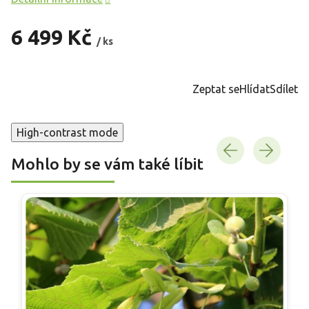
6 499 Kč
/ ks
Měrná
cena:
Zeptat se
Hlídat
Sdílet
High-contrast mode
Mohlo by se vám také líbit