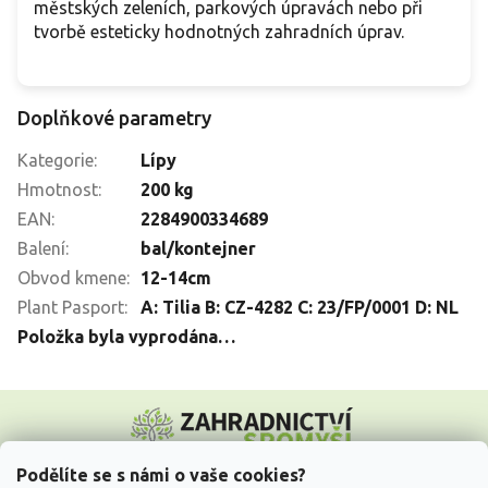
městských zeleních, parkových úpravách nebo při
tvorbě esteticky hodnotných zahradních úprav.
Doplňkové parametry
Kategorie
:
Lípy
Hmotnost
:
200 kg
EAN
:
2284900334689
Balení
:
bal/kontejner
Obvod kmene
:
12-14cm
Plant Pasport
:
A: Tilia B: CZ-4282 C: 23/FP/0001 D: NL
Položka byla vyprodána…
Z
á
p
a
Podělíte se s námi o vaše cookies?