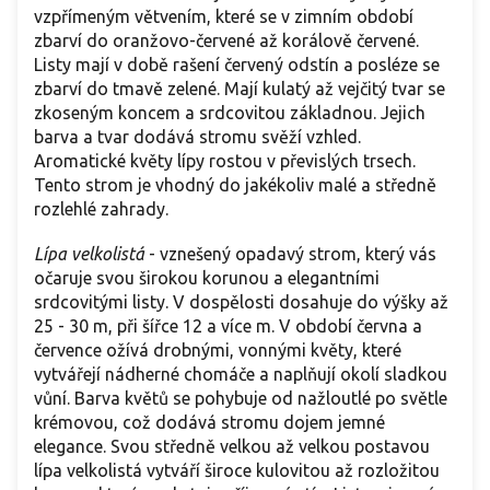
vzpřímeným větvením, které se v zimním období
zbarví do oranžovo-červené až korálově červené.
Listy mají v době rašení červený odstín a posléze se
zbarví do tmavě zelené. Mají kulatý až vejčitý tvar se
zkoseným koncem a srdcovitou základnou. Jejich
barva a tvar dodává stromu svěží vzhled.
Aromatické květy lípy rostou v převislých trsech.
Tento strom je vhodný do jakékoliv malé a středně
rozlehlé zahrady.
Lípa velkolistá
- vznešený opadavý strom, který vás
očaruje svou širokou korunou a elegantními
srdcovitými listy. V dospělosti dosahuje do výšky až
25 - 30 m, při šířce 12 a více m. V období června a
července ožívá drobnými, vonnými květy, které
vytvářejí nádherné chomáče a naplňují okolí sladkou
vůní. Barva květů se pohybuje od nažloutlé po světle
krémovou, což dodává stromu dojem jemné
elegance. Svou středně velkou až velkou postavou
lípa velkolistá vytváří široce kulovitou až rozložitou