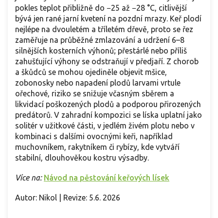
pokles teplot přibližně do −25 až −28 °C, citlivější
bývá jen rané jarní kvetení na pozdní mrazy. Keř plodí
nejlépe na dvouletém a tříletém dřevě, proto se řez
zaměřuje na průběžné zmlazování a udržení 6–8
silnějších kosterních výhonů; přestárlé nebo příliš
zahušťující výhony se odstraňují v předjaří. Z chorob
a škůdců se mohou ojediněle objevit mšice,
zobonosky nebo napadení plodů larvami vrtule
ořechové, riziko se snižuje včasným sběrem a
likvidací poškozených plodů a podporou přirozených
predátorů. V zahradní kompozici se líska uplatní jako
solitér v užitkové části, v jedlém živém plotu nebo v
kombinaci s dalšími ovocnými keři, například
muchovníkem, rakytníkem či rybízy, kde vytváří
stabilní, dlouhověkou kostru výsadby.
Více na:
Návod na pěstování keřových lísek
Autor: Nikol | Revize: 5.6. 2026