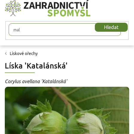
Přejít
na
obsah
Hledat
Lískové ořechy
Líska 'Katalánská'
Corylus avellana 'Katalánská'