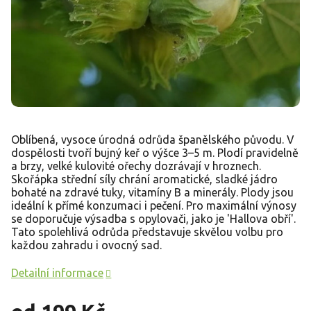
Oblíbená, vysoce úrodná odrůda španělského původu. V
dospělosti tvoří bujný keř o výšce 3–5 m. Plodí pravidelně
a brzy, velké kulovité ořechy dozrávají v hroznech.
Skořápka střední síly chrání aromatické, sladké jádro
bohaté na zdravé tuky, vitamíny B a minerály. Plody jsou
ideální k přímé konzumaci i pečení. Pro maximální výnosy
se doporučuje výsadba s opylovači, jako je 'Hallova obří'.
Tato spolehlivá odrůda představuje skvělou volbu pro
každou zahradu i ovocný sad.
Detailní informace