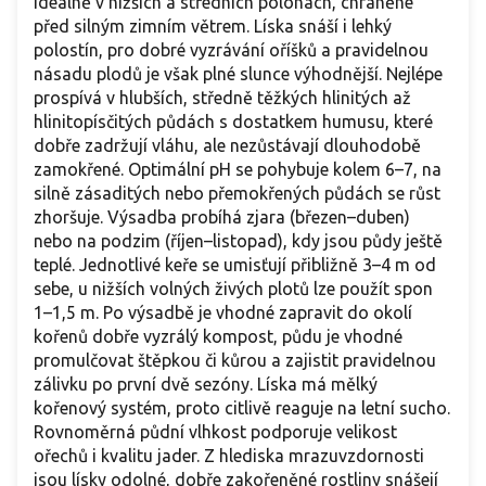
ideálně v nižších a středních polohách, chráněné
před silným zimním větrem. Líska snáší i lehký
polostín, pro dobré vyzrávání oříšků a pravidelnou
násadu plodů je však plné slunce výhodnější. Nejlépe
prospívá v hlubších, středně těžkých hlinitých až
hlinitopísčitých půdách s dostatkem humusu, které
dobře zadržují vláhu, ale nezůstávají dlouhodobě
zamokřené. Optimální pH se pohybuje kolem 6–7, na
silně zásaditých nebo přemokřených půdách se růst
zhoršuje. Výsadba probíhá zjara (březen–duben)
nebo na podzim (říjen–listopad), kdy jsou půdy ještě
teplé. Jednotlivé keře se umisťují přibližně 3–4 m od
sebe, u nižších volných živých plotů lze použít spon
1–1,5 m. Po výsadbě je vhodné zapravit do okolí
kořenů dobře vyzrálý kompost, půdu je vhodné
promulčovat štěpkou či kůrou a zajistit pravidelnou
zálivku po první dvě sezóny. Líska má mělký
kořenový systém, proto citlivě reaguje na letní sucho.
Rovnoměrná půdní vlhkost podporuje velikost
ořechů i kvalitu jader. Z hlediska mrazuvzdornosti
jsou lísky odolné, dobře zakořeněné rostliny snášejí