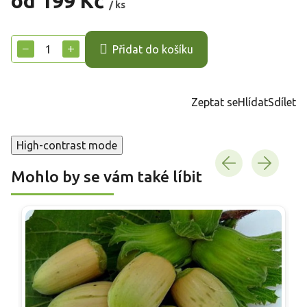
od
199 Kč
/ ks
Měrná
cena:
−
+
Přidat do košíku
Zeptat se
Hlídat
Sdílet
High-contrast mode
Mohlo by se vám také líbit