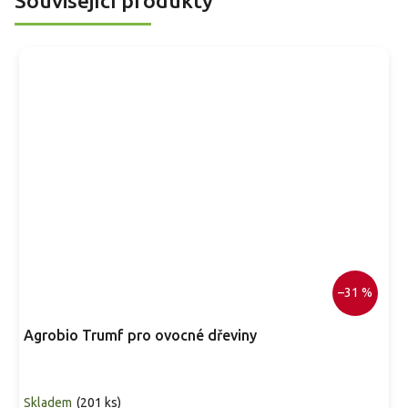
Související produkty
obrovská' nebo 'Barcelonská'.
–31 %
Agrobio Trumf pro ovocné dřeviny
Skladem
(
201 ks
)