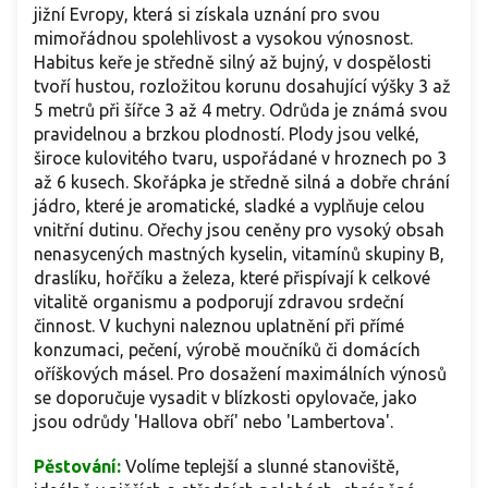
jižní Evropy, která si získala uznání pro svou
mimořádnou spolehlivost a vysokou výnosnost.
Habitus keře je středně silný až bujný, v dospělosti
tvoří hustou, rozložitou korunu dosahující výšky 3 až
5 metrů při šířce 3 až 4 metry. Odrůda je známá svou
pravidelnou a brzkou plodností. Plody jsou velké,
široce kulovitého tvaru, uspořádané v hroznech po 3
až 6 kusech. Skořápka je středně silná a dobře chrání
jádro, které je aromatické, sladké a vyplňuje celou
vnitřní dutinu. Ořechy jsou ceněny pro vysoký obsah
nenasycených mastných kyselin, vitamínů skupiny B,
draslíku, hořčíku a železa, které přispívají k celkové
vitalitě organismu a podporují zdravou srdeční
činnost. V kuchyni naleznou uplatnění při přímé
konzumaci, pečení, výrobě moučníků či domácích
oříškových másel. Pro dosažení maximálních výnosů
se doporučuje vysadit v blízkosti opylovače, jako
jsou odrůdy 'Hallova obří' nebo 'Lambertova'.
Pěstování:
Volíme teplejší a slunné stanoviště,