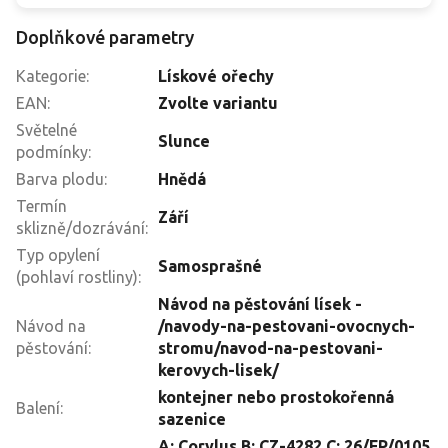
Doplňkové parametry
Kategorie
:
Lískové ořechy
EAN
:
Zvolte variantu
Světelné
Slunce
podmínky
:
Barva plodu
:
Hnědá
Termín
Září
sklizně/dozrávání
:
Typ opylení
Samosprašné
(pohlaví rostliny)
:
Návod na pěstování lísek -
Návod na
/navody-na-pestovani-ovocnych-
pěstování
:
stromu/navod-na-pestovani-
kerovych-lisek/
kontejner nebo prostokořenná
Balení
:
sazenice
A: Corylus B: CZ-4282 C: 26/FP/0105