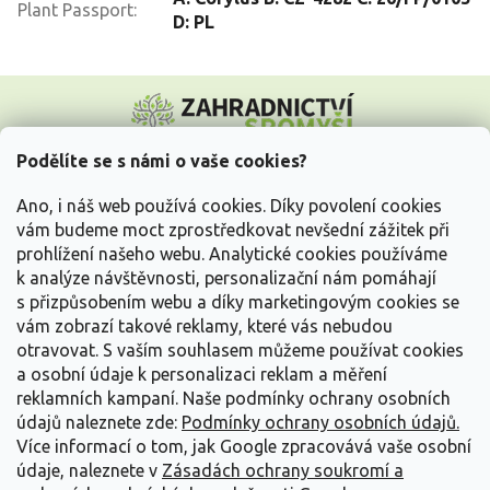
Plant Passport
:
D: PL
Z
á
p
a
Podělíte se s námi o vaše cookies?
t
Vše o nákupu
í
Ano, i náš web používá cookies. Díky povolení cookies
vám budeme moct zprostředkovat nevšední zážitek při
prohlížení našeho webu. Analytické cookies používáme
Informace pro Vás
k analýze návštěvnosti, personalizační nám pomáhají
s přizpůsobením webu a díky marketingovým cookies se
Kontakujte nás
vám zobrazí takové reklamy, které vás nebudou
otravovat.
S vaším souhlasem můžeme používat cookies
a osobní údaje k personalizaci reklam a měření
reklamních kampaní. Naše podmínky ochrany osobních
údajů naleznete zde:
Podmínky ochrany osobních údajů.
Více informací o tom, jak Google zpracovává vaše osobní
údaje, naleznete v
Zásadách ochrany soukromí a