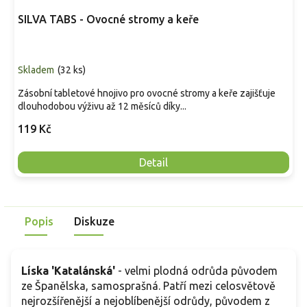
SILVA TABS - Ovocné stromy a keře
Skladem
(
32 ks
)
Zásobní tabletové hnojivo pro ovocné stromy a keře zajišťuje
dlouhodobou výživu až 12 měsíců díky...
119 Kč
Detail
Popis
Diskuze
Líska 'Katalánská'
- velmi plodná odrůda původem
ze Španělska, samosprašná. Patří mezi celosvětově
nejrozšířenější a nejoblíbenější odrůdy, původem z