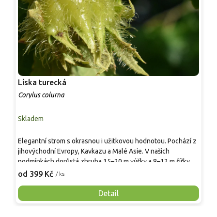
Líska turecká
L
Corylus colurna
C
Skladem
S
V
Elegantní strom s okrasnou i užitkovou hodnotou. Pochází z
m
jihovýchodní Evropy, Kavkazu a Malé Asie. V našich
k
podmínkách dorůstá zhruba 15–20 m výšky a 8–12 m šířky.
v
2
Mladé stromy nesou kuželovitou, později široce vejčitou
od 399 Kč
/ ks
j
korunu, kmen má korkovitou, deskovitě odlupčivou borku.
d
Široce vejčité, často srdčité listy jsou temně zelené, na
Detail
v
podzim žloutnou. Na přelomu zimy a jara vytváří dlouhé
žluté jehnědy, v září až říjnu dozrávají kulaté oříšky 1,5–2 cm