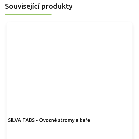
v ježatých obalech. Menší jádra chutí připomínají lískové
Související produkty
oříšky a hodí se k přímé konzumaci i pražení.
SILVA TABS - Ovocné stromy a keře