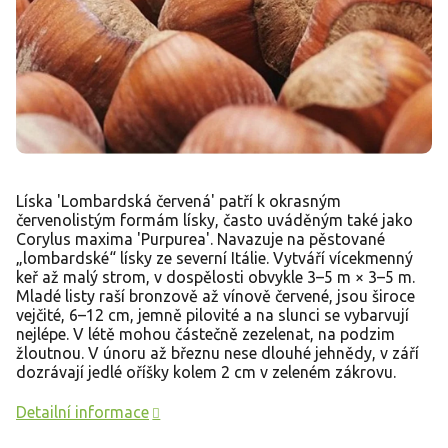
Líska 'Lombardská červená' patří k okrasným
červenolistým formám lísky, často uváděným také jako
Corylus maxima 'Purpurea'. Navazuje na pěstované
„lombardské“ lísky ze severní Itálie. Vytváří vícekmenný
keř až malý strom, v dospělosti obvykle 3–5 m × 3–5 m.
Mladé listy raší bronzově až vínově červené, jsou široce
vejčité, 6–12 cm, jemně pilovité a na slunci se vybarvují
nejlépe. V létě mohou částečně zezelenat, na podzim
žloutnou. V únoru až březnu nese dlouhé jehnědy, v září
dozrávají jedlé oříšky kolem 2 cm v zeleném zákrovu.
Detailní informace