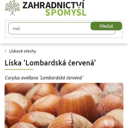
Přejít
na
obsah
Hledat
Lískové ořechy
Líska 'Lombardská červená'
Corylus avellana 'Lombardská červená'