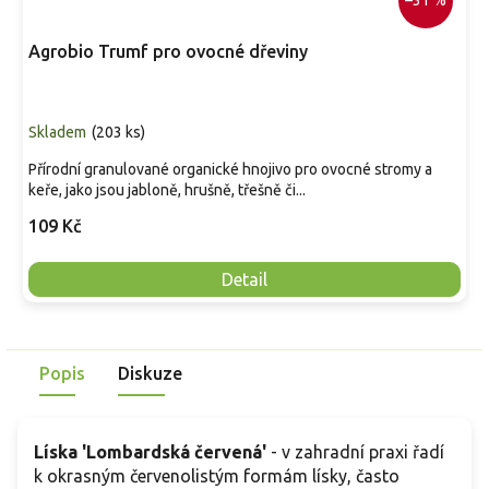
–31 %
Agrobio Trumf pro ovocné dřeviny
Skladem
(
203 ks
)
Přírodní granulované organické hnojivo pro ovocné stromy a
keře, jako jsou jabloně, hrušně, třešně či...
109 Kč
Detail
Popis
Diskuze
Líska 'Lombardská červená'
- v zahradní praxi řadí
k okrasným červenolistým formám lísky, často