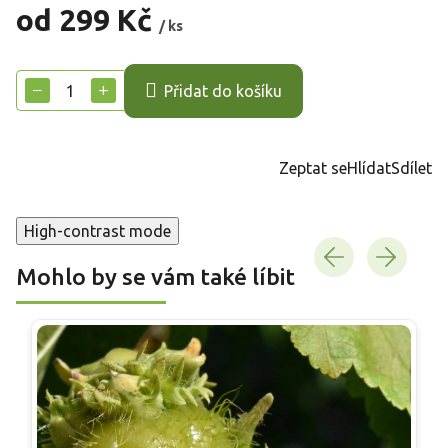
od
299 Kč
/ ks
Měrná
cena:
−
+
Přidat do košíku
Zeptat se
Hlídat
Sdílet
High-contrast mode
Mohlo by se vám také líbit