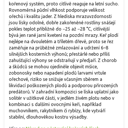
kořenový systém, proto citlivě reaguje na letní sucho.
Rovnoměrná půdní vlhkost podporuje velikost
ořechů i kvalitu jader. Z hlediska mrazuvzdornosti
jsou lísky odolné, dobře zakořeněné rostliny snášejí
pokles teplot přibližně do −25 až −28 °C, citlivější
bývá jen rané jarní kvetení na pozdní mrazy. Keř plodí
nejlépe na dvouletém a tříletém dřevě, proto se řez
zaměřuje na průběžné zmlazování a udržení 6–8
silnějších kosterních výhonů; přestárlé nebo příliš
zahušťující výhony se odstraňují v předjaří. Z chorob
a škůdců se mohou ojediněle objevit mšice,
zobonosky nebo napadení plodů larvami vrtule
ořechové, riziko se snižuje včasným sběrem a
likvidací poškozených plodů a podporou přirozených
predátorů. V zahradní kompozici se líska uplatní jako
solitér v užitkové části, v jedlém živém plotu nebo v
kombinaci s dalšími ovocnými keři, například
muchovníkem, rakytníkem či rybízy, kde vytváří
stabilní, dlouhověkou kostru výsadby.