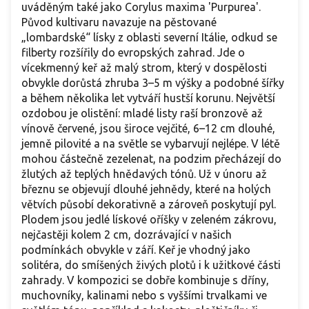
uváděným také jako Corylus maxima 'Purpurea'.
Původ kultivaru navazuje na pěstované
„lombardské“ lísky z oblasti severní Itálie, odkud se
filberty rozšířily do evropských zahrad. Jde o
vícekmenný keř až malý strom, který v dospělosti
obvykle dorůstá zhruba 3–5 m výšky a podobné šířky
a během několika let vytváří hustší korunu. Největší
ozdobou je olistění: mladé listy raší bronzově až
vínově červené, jsou široce vejčité, 6–12 cm dlouhé,
jemně pilovité a na světle se vybarvují nejlépe. V létě
mohou částečně zezelenat, na podzim přecházejí do
žlutých až teplých hnědavých tónů. Už v únoru až
březnu se objevují dlouhé jehnědy, které na holých
větvích působí dekorativně a zároveň poskytují pyl.
Plodem jsou jedlé lískové oříšky v zeleném zákrovu,
nejčastěji kolem 2 cm, dozrávající v našich
podmínkách obvykle v září. Keř je vhodný jako
solitéra, do smíšených živých plotů i k užitkové části
zahrady. V kompozici se dobře kombinuje s dříny,
muchovníky, kalinami nebo s vyššími trvalkami ve