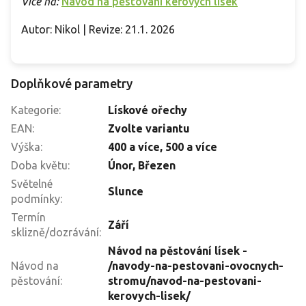
Více na:
Návod na pěstování keřových lísek
Autor: Nikol | Revize: 21.1. 2026
Doplňkové parametry
Kategorie
:
Lískové ořechy
EAN
:
Zvolte variantu
Výška
:
400 a více
,
500 a více
Doba květu
:
Únor, Březen
Světelné
Slunce
podmínky
:
Termín
Září
sklizně/dozrávání
:
Návod na pěstování lísek -
Návod na
/navody-na-pestovani-ovocnych-
pěstování
:
stromu/navod-na-pestovani-
kerovych-lisek/