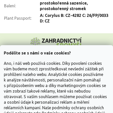
prostokořenná sazenice,
Balení
:
prostokořenný stromek
A: Corylus B: CZ-4282 C: 26/FP/0033
Plant Passport
:
D: CZ
Z
á
p
a
Podělíte se s námi o vaše cookies?
t
Vše o nákupu
í
Ano, i náš web používá cookies. Díky povolení cookies
vám budeme moct zprostředkovat nevšední zážitek při
prohlížení našeho webu. Analytické cookies používáme
Informace pro Vás
k analýze návštěvnosti, personalizační nám pomáhají
s přizpůsobením webu a díky marketingovým cookies se
Kontakujte nás
vám zobrazí takové reklamy, které vás nebudou
otravovat.
S vaším souhlasem můžeme používat cookies
a osobní údaje k personalizaci reklam a měření
reklamních kampaní. Naše podmínky ochrany osobních