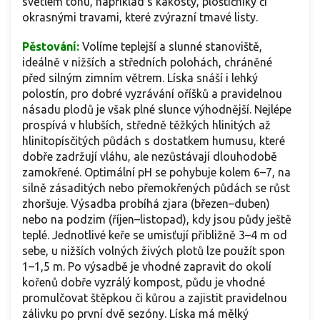
světlém tónu, například s kakosty, ploštičníky či
okrasnými travami, které zvýrazní tmavé listy.
Pěstování:
Volíme teplejší a slunné stanoviště,
ideálně v nižších a středních polohách, chráněné
před silným zimním větrem. Líska snáší i lehký
polostín, pro dobré vyzrávání oříšků a pravidelnou
násadu plodů je však plné slunce výhodnější. Nejlépe
prospívá v hlubších, středně těžkých hlinitých až
hlinitopísčitých půdách s dostatkem humusu, které
dobře zadržují vláhu, ale nezůstávají dlouhodobě
zamokřené. Optimální pH se pohybuje kolem 6–7, na
silně zásaditých nebo přemokřených půdách se růst
zhoršuje. Výsadba probíhá zjara (březen–duben)
nebo na podzim (říjen–listopad), kdy jsou půdy ještě
teplé. Jednotlivé keře se umisťují přibližně 3–4 m od
sebe, u nižších volných živých plotů lze použít spon
1–1,5 m. Po výsadbě je vhodné zapravit do okolí
kořenů dobře vyzrálý kompost, půdu je vhodné
promulčovat štěpkou či kůrou a zajistit pravidelnou
zálivku po první dvě sezóny. Líska má mělký