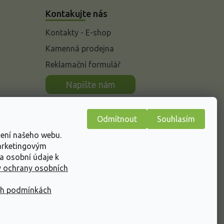
Kontakujte nás
Kontakty - E-shop
Kamenná prodejna
Reklamační formulář
n
Napište nám
Odmítnout
Souhlasím
žení našeho webu.
marketingovým
a osobní údaje k
 ochrany osobních
ch podmínkách