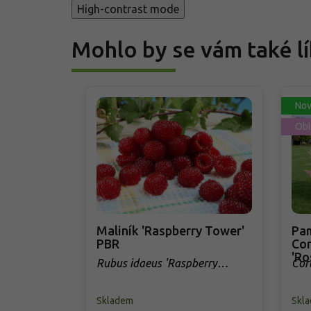
High-contrast mode
Mohlo by se vám také lí
Nov
Obl
Maliník 'Raspberry Tower'
Pam
PBR
Cor
'Ro
Rubus idaeus 'Raspberry
Cor
Tower' PBR
Skladem
Skl