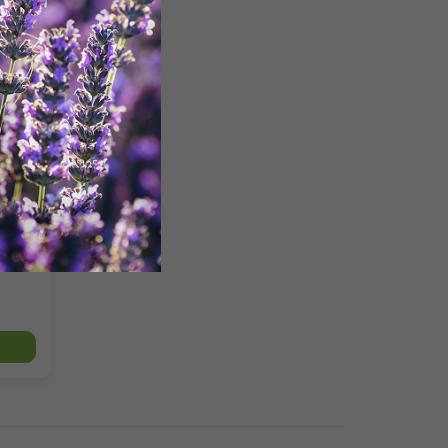
3 %
zy a
min je
tu.