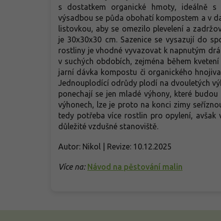
s dostatkem organické hmoty, ideálně s
výsadbou se půda obohatí kompostem a v dal
listovkou, aby se omezilo plevelení a zadr
je 30x30x30 cm. Sazenice se vysazují do s
rostliny je vhodné vyvazovat k napnutým drá
v suchých obdobích, zejména během kvetení 
jarní dávka kompostu či organického hnojiva 
Jednouplodící odrůdy plodí na dvouletých výh
ponechají se jen mladé výhony, které budou 
výhonech, lze je proto na konci zimy seřízno
tedy potřeba více rostlin pro opylení, avšak
důležité vzdušné stanoviště.
Autor: Nikol | Revize: 10.12.2025
Více na:
Návod na pěstování malin
Z