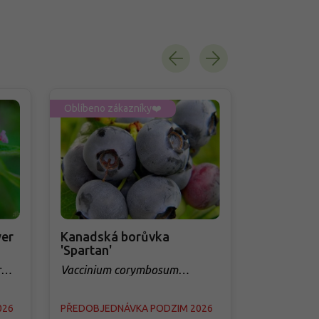
Oblíbeno zákazníky❤️
Oblíbeno zá
er
Kanadská borůvka
Třešeň 'Q
'Spartan'
sloupovit
r
Vaccinium corymbosum
Prunus avi
'Spartan'
026
PŘEDOBJEDNÁVKA PODZIM 2026
PŘEDOBJED