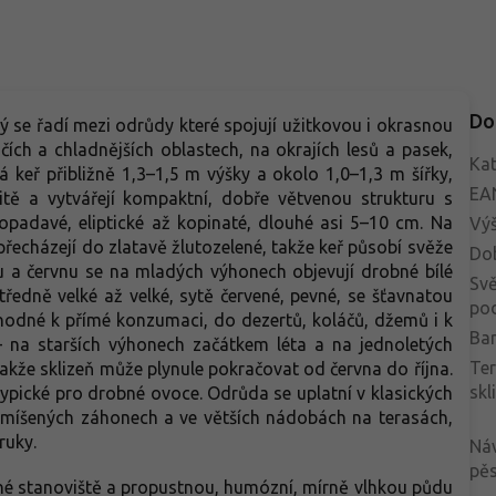
Do
rý se řadí mezi odrůdy které spojují užitkovou i okrasnou
ích a chladnějších oblastech, na okrajích lesů a pasek,
Kat
 keř přibližně 1,3–1,5 m výšky a okolo 1,0–1,3 m šířky,
EA
tě a vytvářejí kompaktní, dobře větvenou strukturu s
padavé, eliptické až kopinaté, dlouhé asi 5–10 cm. Na
Vý
 přecházejí do zlatavě žlutozelené, takže keř působí svěže
Do
nu a červnu se na mladých výhonech objevují drobné bílé
Svě
středně velké až velké, sytě červené, pevné, se šťavnatou
po
vhodné k přímé konzumaci, do dezertů, koláčů, džemů i k
Bar
– na starších výhonech začátkem léta a na jednoletých
Te
akže sklizeň může plynule pokračovat od června do října.
skl
typické pro drobné ovoce. Odrůda se uplatní v klasických
smíšených záhonech a ve větších nádobách na terasách,
ruky.
Ná
pěs
ěné stanoviště a propustnou, humózní, mírně vlhkou půdu