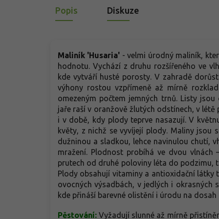
Popis
Diskuze
Maliník 'Husaria'
- velmi úrodný maliník, kte
hodnotu. Vychází z druhu rozšířeného ve vlhč
kde vytváří husté porosty. V zahradě dorůstá
výhony rostou vzpřímeně až mírně rozkladi
omezeným počtem jemných trnů. Listy jsou o
jaře raší v oranžově žlutých odstínech, v létě
i v době, kdy plody teprve nasazují. V květ
květy, z nichž se vyvíjejí plody. Maliny jsou 
dužninou a sladkou, lehce navinulou chutí, 
mražení. Plodnost probíhá ve dvou vlnách 
prutech od druhé poloviny léta do podzimu, t
Plody obsahují vitaminy a antioxidační látky 
ovocných výsadbách, v jedlých i okrasných 
kde přináší barevné olistění i úrodu na dosah 
Pěstování:
Vyžadují slunné až mírně přistín