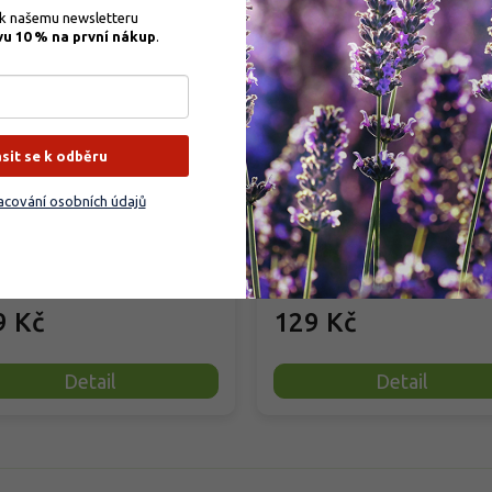
 k našemu newsletteru 
–2
vu 10 % na první nákup
.
in - Hnojivo na maliny a
Biomin - Hnojivo na rybí
užiny
angrešty
ásit se k odběru
rodáno
Skladem
(
18 ks
)
cování osobních údajů
icko‑minerální hnojivo Biomin je
Organicko‑minerální hnojivo Bio
o pro maliny, ostružiny a další
určeno pro rybízy, angrešty a jos
é ovocné keře v...
Obsahuje mletou rohovinu...
9 Kč
129 Kč
Detail
Detail