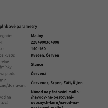
plňkové parametry
egorie
:
Maliny
N
:
2284900364808
ška
:
140-160
ba květu
:
Květen, Červen
telné
Slunce
dmínky
:
va plodu
:
Červená
rmín
Červenec
,
Srpen
,
Září
,
Říjen
izně/dozrávání
:
Návod na pěstování malin -
vod na
/navody-na-pestovani-
tování
:
ovocnych-keru/navod-na-
pestovani-malin/