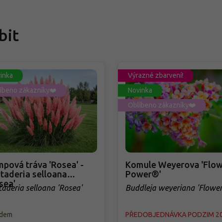
bit
inka
Výrazné zbarvení!
íbeno zákazníky❤️
Novinka
Oblíbeno zákazníky❤️
pová tráva 'Rosea' -
Komule Weyerova 'Flow
taderia selloana
Power®'
sea'
taderia selloana 'Rosea'
Buddleja weyeriana 'Flowe
Power®'
adem
PŘEDOBJEDNÁVKA PODZIM 2