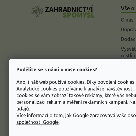
á
Vše o
p
a
O nás
t
í
Doprav
Dodací
Vysvět
rostlin
Odstou
Podělíte se s námi o vaše cookies?
Rekla
Ano, i náš web používá cookies. Díky povolení cookie
Inform
Analytické cookies používáme k analýze návštěvnosti
údajů
cookies se vám zobrazí takové reklamy, které vás neb
Obcho
personalizaci reklam a měření reklamních kampaní. N
údajů.
Více informací o tom, jak Google zpracovává vaše oso
společnosti Google
.