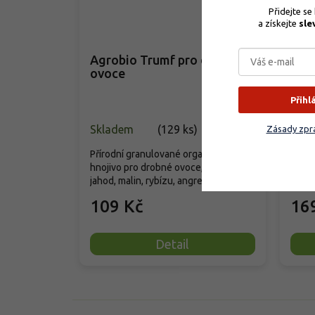
Přidejte se
–35 %
a získejte 
sle
Agrobio Trumf pro drobné
Biom
ovoce
ostr
Přihl
Skladem
(
129 ks
)
Vyp
Zásady zpra
Přírodní granulované organické
Organ
hnojivo pro drobné ovoce, včetně
určen
jahod, malin, rybízu, angreštu,...
drobn
109 Kč
16
Detail