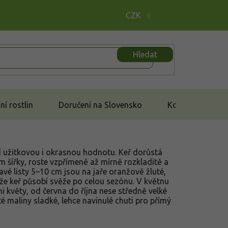
CZK
Hledat
í rostlin
Doručení na Slovensko
Kontakt
cí užitkovou i okrasnou hodnotu. Keř dorůstá
 m šířky, roste vzpřímeně až mírně rozkladitě a
é listy 5–10 cm jsou na jaře oranžově žluté,
akže keř působí svěže po celou sezónu. V květnu
i květy, od června do října nese středně velké
té maliny sladké, lehce navinulé chuti pro přímý