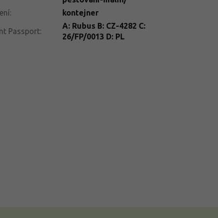
ení
:
kontejner
A: Rubus B: CZ-4282 C:
nt Passport
:
26/FP/0013 D: PL