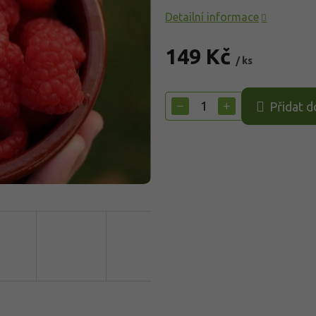
Detailní informace
149 Kč
/ ks
Měrná
cena:
−
+
Přidat d