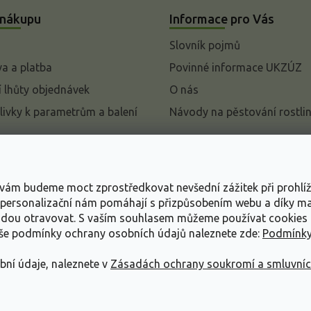
 nákupu
Informace pro Vás
Slovník pojmů
a a platba
Povinné informace UKZÚZ
 lhůty objednávek
O nás
livky k parametrům a balení
Návody na pěstování rostli
pení od kupní smlouvy
mace
s vám budeme moct zprostředkovat nevšední zážitek při prohlí
ace o ochraně osobních
, personalizační nám pomáhají s přizpůsobením webu a díky 
udou otravovat.
S vaším souhlasem můžeme používat cookies 
dní podmínky
aše podmínky ochrany osobních údajů naleznete zde:
Podmínky
bní údaje, naleznete v
Zásadách ochrany soukromí a smluvní