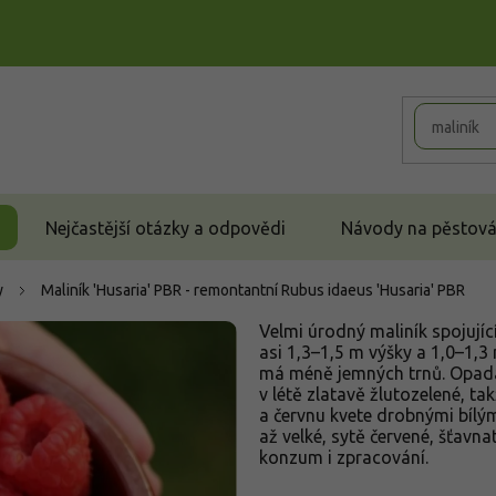
Nejčastější otázky a odpovědi
Návody na pěstován
y
Maliník 'Husaria' PBR - remontantní
Rubus idaeus 'Husaria' PBR
Velmi úrodný maliník spojují
asi 1,3–1,5 m výšky a 1,0–1,3
má méně jemných trnů. Opadav
v létě zlatavě žlutozelené, t
a červnu kvete drobnými bílým
až velké, sytě červené, šťavna
konzum i zpracování.