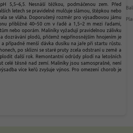
 pH 5,5–6,5. Nesnáší těžkou, podmáčenou zem. Před
Bal
ších letech se pravidelně mulčuje slámou, štěpkou nebo
žovala se vláha. Doporučený rozměr pro výsadbovou jámu
Pla
ponu přibližně 40–50 cm v řadě a 1,5–2 m mezi řadami,
tům nebo oporám. Maliníky vyžadují pravidelnou zálivku
a dozrávání plodů, přičemž nejpřínosnějším hnojením je
a případně menší dávka dusíku na jaře při startu růstu.
onech, po sklizni se staré pruty zcela odstraní u země a
plodit další rok. Remontantní odrůdy plodí na letošních
ut celé těsně nad zemí. Maliníky jsou samosprašné, není
 výsadba více keřů zvyšuje výnos. Pro omezení chorob je