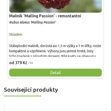
Maliník 'Malling Passion' - remontantní
M
Rubus idaeus 'Malling Passion'
R
Skladem
S
Stáleplodící maliník, dorůstá asi 1,5 m výšky a 1 m šířky, roste
*
kompaktně a vzpřímeně. Výhony jsou jemně trnité, listy
[
lichozpeřené s pilovitým okrajem. Bílé květy se objevují v
R
květnu až červnu. Plody jsou velké, kulovité až lehce
s
od 379 Kč
o
/ ks
kuželovité, tmavě červenofialové, šťavnaté a aromatické s
h
jemným kořenitým tónem. Zrají od června do září, vhodné k
h
Detail
přímé konzumaci i ke zpracování.
i
9
s
Související produkty
m
v
m
j