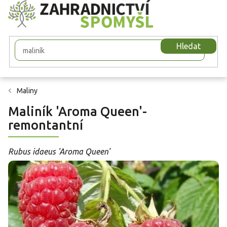
Přejít
na
obsah
Hledat
Maliny
Maliník 'Aroma Queen'-
remontantní
Rubus idaeus 'Aroma Queen'