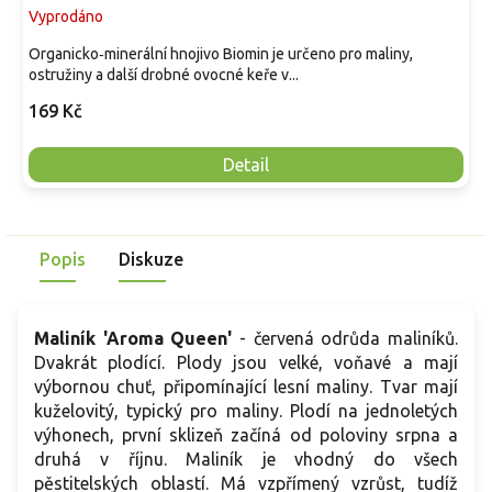
Vyprodáno
Organicko‑minerální hnojivo Biomin je určeno pro maliny,
ostružiny a další drobné ovocné keře v...
169 Kč
Detail
Popis
Diskuze
Maliník 'Aroma Queen'
- červená odrůda maliníků.
Dvakrát plodící. Plody jsou velké, voňavé a mají
výbornou chuť, připomínající lesní maliny. Tvar mají
kuželovitý, typický pro maliny. Plodí na jednoletých
výhonech, první sklizeň začíná od poloviny srpna a
druhá v říjnu. Maliník je vhodný do všech
pěstitelských oblastí. Má vzpřímený vzrůst, tudíž