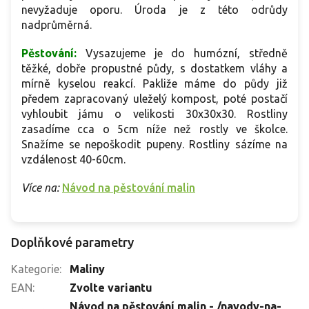
nevyžaduje oporu. Úroda je z této odrůdy
nadprůměrná.
Pěstování:
Vysazujeme je do humózní, středně
těžké, dobře propustné půdy, s dostatkem vláhy a
mírně kyselou reakcí. Pakliže máme do půdy již
předem zapracovaný uleželý kompost, poté postačí
vyhloubit jámu o velikosti 30x30x30. Rostliny
zasadíme cca o 5cm níže než rostly ve školce.
Snažíme se nepoškodit pupeny. Rostliny sázíme na
vzdálenost 40-60cm.
Více na:
Návod na pěstování malin
Doplňkové parametry
Kategorie
:
Maliny
EAN
:
Zvolte variantu
Návod na pěstování malin - /navody-na-