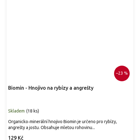
v
d
p
d
h
p
–23 %
Biomin - Hnojivo na rybízy a angrešty
Skladem
(
18 ks
)
Organicko‑minerální hnojivo Biomin je určeno pro rybízy,
angrešty a jostu. Obsahuje mletou rohovinu...
129 Kč