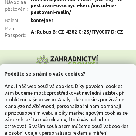
Návod na
pestovani-ovocnych-keru/navod-na-
pěstování
:
pestovani-malin/
Balení
:
kontejner
Plant
A: Rubus B: CZ-4282 C: 25/FP/0007 D: CZ
Passport
:
Z
á
p
a
Podělíte se s námi o vaše cookies?
t
Vše o nákupu
í
Ano, i náš web používá cookies. Díky povolení cookies
vám budeme moct zprostředkovat nevšední zážitek při
prohlížení našeho webu. Analytické cookies používáme
Informace pro Vás
k analýze návštěvnosti, personalizační nám pomáhají
s přizpůsobením webu a díky marketingovým cookies se
Kontakujte nás
vám zobrazí takové reklamy, které vás nebudou
otravovat.
S vaším souhlasem můžeme používat cookies
a osobní údaje k personalizaci reklam a měření