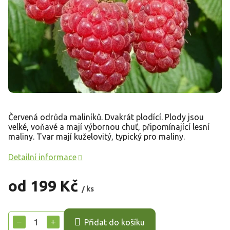
Červená odrůda maliníků. Dvakrát plodící. Plody jsou
velké, voňavé a mají výbornou chuť, připomínající lesní
maliny. Tvar mají kuželovitý, typický pro maliny.
Detailní informace
od
199 Kč
/ ks
Měrná
cena:
−
+
Přidat do košíku