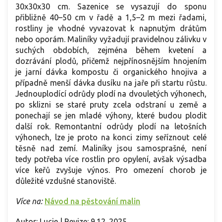
30x30x30 cm. Sazenice se vysazují do sponu
přibližně 40–50 cm v řadě a 1,5–2 m mezi řadami,
rostliny je vhodné vyvazovat k napnutým drátům
nebo oporám. Maliníky vyžadují pravidelnou zálivku v
suchých obdobích, zejména během kvetení a
dozrávání plodů, přičemž nejpřínosnějším hnojením
je jarní dávka kompostu či organického hnojiva a
případně menší dávka dusíku na jaře při startu růstu.
Jednouplodící odrůdy plodí na dvouletých výhonech,
po sklizni se staré pruty zcela odstraní u země a
ponechají se jen mladé výhony, které budou plodit
další rok. Remontantní odrůdy plodí na letošních
výhonech, lze je proto na konci zimy seříznout celé
těsně nad zemí. Maliníky jsou samosprašné, není
tedy potřeba více rostlin pro opylení, avšak výsadba
více keřů zvyšuje výnos. Pro omezení chorob je
důležité vzdušné stanoviště.
Více na:
Návod na pěstování malin
Autor: Lucie | Revize: 9.12. 2025