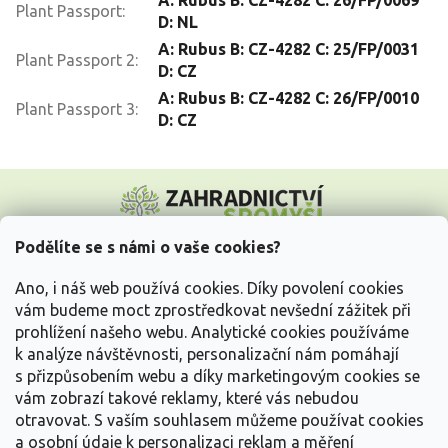
Plant Passport
:
D: NL
A: Rubus B: CZ-4282 C: 25/FP/0031
Plant Passport 2
:
D: CZ
A: Rubus B: CZ-4282 C: 26/FP/0010
Plant Passport 3
:
D: CZ
Z
á
p
a
Podělíte se s námi o vaše cookies?
t
Vše o nákupu
í
Ano, i náš web používá cookies. Díky povolení cookies
vám budeme moct zprostředkovat nevšední zážitek při
prohlížení našeho webu. Analytické cookies používáme
Informace pro Vás
k analýze návštěvnosti, personalizační nám pomáhají
s přizpůsobením webu a díky marketingovým cookies se
Kontakujte nás
vám zobrazí takové reklamy, které vás nebudou
otravovat.
S vaším souhlasem můžeme používat cookies
a osobní údaje k personalizaci reklam a měření