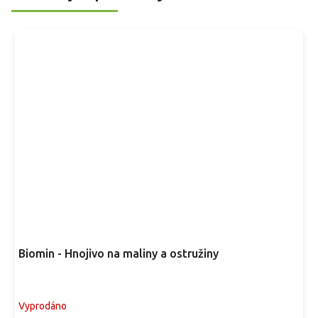
m
v
m
j
v
d
p
d
h
p
Biomin - Hnojivo na maliny a ostružiny
Vyprodáno