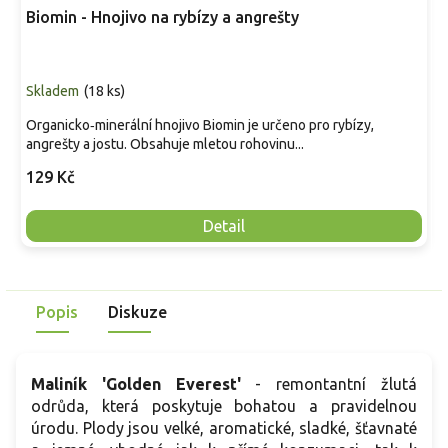
Biomin - Hnojivo na rybízy a angrešty
Skladem
(
18 ks
)
Organicko‑minerální hnojivo Biomin je určeno pro rybízy,
angrešty a jostu. Obsahuje mletou rohovinu...
129 Kč
Detail
Popis
Diskuze
Maliník 'Golden Everest'
- remontantní žlutá
odrůda, která poskytuje bohatou a pravidelnou
úrodu. Plody jsou velké, aromatické, sladké, šťavnaté