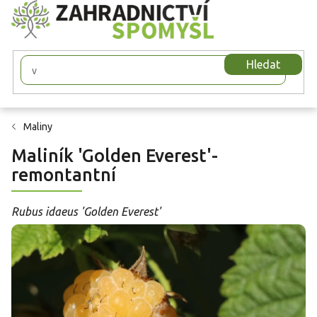
Přejít
na
obsah
Hledat
Maliny
Maliník 'Golden Everest'-
remontantní
Rubus idaeus 'Golden Everest'