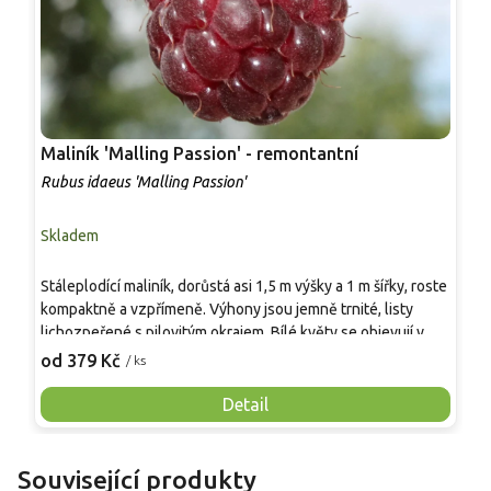
Maliník 'Malling Passion' - remontantní
M
Rubus idaeus 'Malling Passion'
R
Skladem
S
Stáleplodící maliník, dorůstá asi 1,5 m výšky a 1 m šířky, roste
*
kompaktně a vzpřímeně. Výhony jsou jemně trnité, listy
[
lichozpeřené s pilovitým okrajem. Bílé květy se objevují v
R
květnu až červnu. Plody jsou velké, kulovité až lehce
s
od 379 Kč
o
/ ks
kuželovité, tmavě červenofialové, šťavnaté a aromatické s
h
jemným kořenitým tónem. Zrají od června do září, vhodné k
h
Detail
přímé konzumaci i ke zpracování.
i
9
s
Související produkty