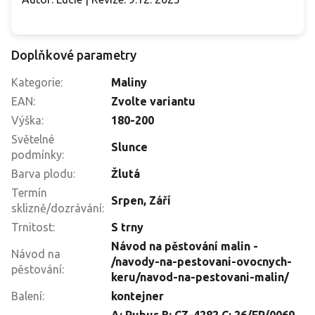
Doplňkové parametry
Kategorie
:
Maliny
EAN
:
Zvolte variantu
Výška
:
180-200
Světelné
Slunce
podmínky
:
Barva plodu
:
Žlutá
Termín
Srpen
,
Září
sklizně/dozrávání
:
Trnitost
:
S trny
Návod na pěstování malin -
Návod na
/navody-na-pestovani-ovocnych-
pěstování
:
keru/navod-na-pestovani-malin/
Balení
:
kontejner
A: Rubus B: CZ-4282 C: 26/FP/0069