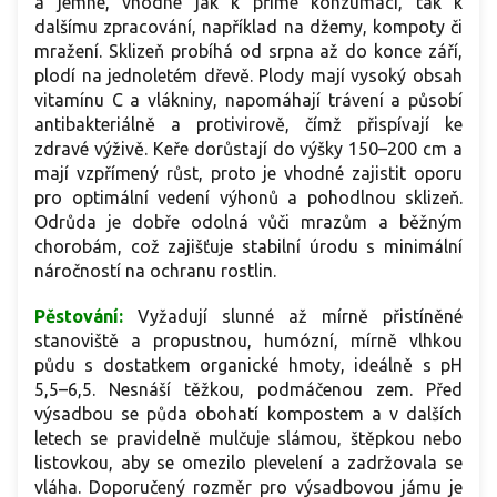
a jemné, vhodné jak k přímé konzumaci, tak k
dalšímu zpracování, například na džemy, kompoty či
mražení. Sklizeň probíhá od srpna až do konce září,
p
lodí na jednoletém dřevě
. Plody mají vysoký obsah
vitamínu C a vlákniny, napomáhají trávení a působí
antibakteriálně a protivirově, čímž přispívají ke
zdravé výživě. Keře dorůstají do výšky 150–200 cm a
mají vzpřímený růst, proto je vhodné zajistit oporu
pro optimální vedení výhonů a pohodlnou sklizeň.
Odrůda je dobře odolná vůči mrazům a běžným
chorobám, což zajišťuje stabilní úrodu s minimální
náročností na ochranu rostlin.
Pěstování:
Vyžadují slunné až mírně přistíněné
stanoviště a propustnou, humózní, mírně vlhkou
půdu s dostatkem organické hmoty, ideálně s pH
5,5–6,5. Nesnáší těžkou, podmáčenou zem. Před
výsadbou se půda obohatí kompostem a v dalších
letech se pravidelně mulčuje slámou, štěpkou nebo
listovkou, aby se omezilo plevelení a zadržovala se
vláha. Doporučený rozměr pro výsadbovou jámu je