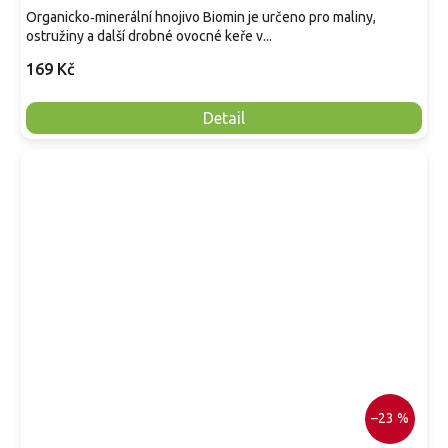
Organicko‑minerální hnojivo Biomin je určeno pro maliny,
ostružiny a další drobné ovocné keře v...
169 Kč
Detail
–23 %