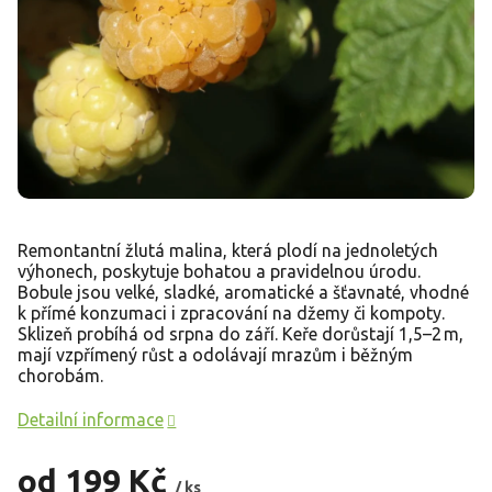
Remontantní žlutá malina, která plodí na jednoletých
výhonech, poskytuje bohatou a pravidelnou úrodu.
Bobule jsou velké, sladké, aromatické a šťavnaté, vhodné
k přímé konzumaci i zpracování na džemy či kompoty.
Sklizeň probíhá od srpna do září. Keře dorůstají 1,5–2 m,
mají vzpřímený růst a odolávají mrazům i běžným
chorobám.
Detailní informace
od
199 Kč
/ ks