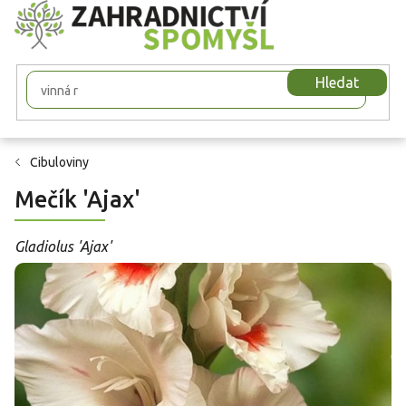
Přejít
na
obsah
Hledat
Cibuloviny
Mečík 'Ajax'
Gladiolus 'Ajax'