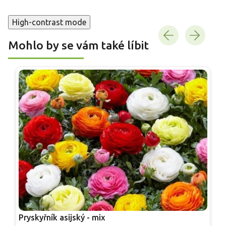
High-contrast mode
Mohlo by se vám také líbit
Pryskyřník asijský - mix
R