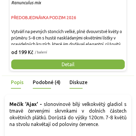
Ranunculus mix
S
PŘEDOBJEDNÁVKA PODZIM 2026
P
T
Vytváří na pevných stoncích velké, plně dvouvrstvé květy o
s
průměru 5–8 cm s hustě naskládanými okvětními lístky v
k
pravidelných kruzích, které jim dodávají elegantní, růžovitý
z
9
vzhled. Listy jsou tmavě zelené a jemně členěné, tvoří
od 199 Kč
/ balení
r
kompaktní bazální růžici. Rostlina dorůstá 30–40 cm, kvete
d
postupně od dubna do června a nabízí dlouhou sezónu
Detail
p
barev v záhonech i nádobách. Hodí se do skupinových i
plošných výsadeb, dobře kombinovatelná s trvalkami i jinými
Popis
Podobné (4)
Diskuze
cibulovinami, je vhodná také k řezu do vázy.
Mečík 'Ajax' -
slonovinově bílý velkokvětý gladiol s
tmavě červenými skrvnkami v dolních částech
okvětních plátků. Dorůstá do výšky 120cm. 7-8 květů
na stvolu nakvétají od poloviny července.