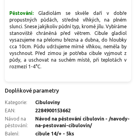
Pěstování:
Gladiolám se skvěle daří v dobře
propustných půdách, středně vlhkých, na plném
slunci. Snese jakýkoliv půdní typ, kromě jílu. Vybíráme
stanoviště chráněná před větrem. Cibule gladiol
vysazujeme na přelomu března a dubna, do hloubky
cca 10cm. Půdu udržujeme mírně vlhkou, neměla by
vyschnout. Před zimou je potřeba cibule vyjmout z
půdy, a uschovat na suchém místě, při teplotách v
rozmezí 1-4°C.
Doplňkové parametry
Kategorie
:
Cibuloviny
EAN
:
2284900153662
Návod na
Návod na pěstování cibulovin - /navody-
pěstování
:
na-pestovani-cibulovin/
Balení
:
cibule 14/+ - 5ks