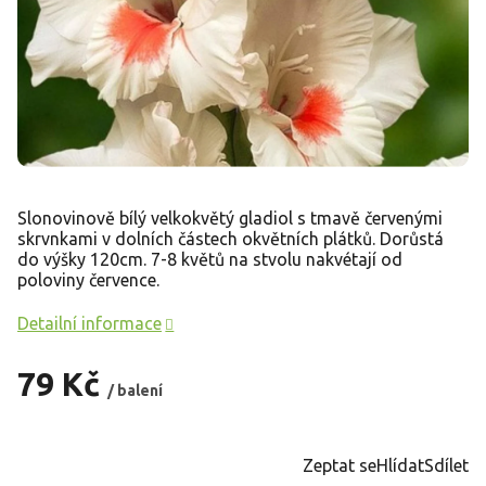
Slonovinově bílý velkokvětý gladiol s tmavě červenými
skrvnkami v dolních částech okvětních plátků. Dorůstá
do výšky 120cm. 7-8 květů na stvolu nakvétají od
poloviny července.
Detailní informace
79 Kč
/ balení
Měrná
cena:
Zeptat se
Hlídat
Sdílet