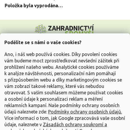
Položka byla vyprodána…
Z
á
p
a
Podělíte se s námi o vaše cookies?
t
Vše o nákupu
í
Ano, i náš web používá cookies. Díky povolení cookies
vám budeme moct zprostředkovat nevšední zážitek při
prohlížení našeho webu. Analytické cookies používáme
Informace pro Vás
k analýze návštěvnosti, personalizační nám pomáhají
s přizpůsobením webu a díky marketingovým cookies se
Kontakujte nás
vám zobrazí takové reklamy, které vás nebudou
otravovat.
S vaším souhlasem můžeme používat cookies
a osobní údaje k personalizaci reklam a měření
reklamních kampaní. Naše podmínky ochrany osobních
údajů naleznete zde:
Podmínky ochrany osobních údajů.
Více informací o tom, jak Google zpracovává vaše osobní
údaje, naleznete v
Zásadách ochrany soukromí a