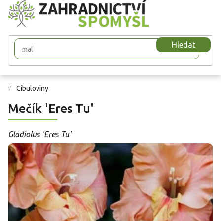
Přejít
na
obsah
Hledat
Cibuloviny
Mečík 'Eres Tu'
Gladiolus 'Eres Tu'