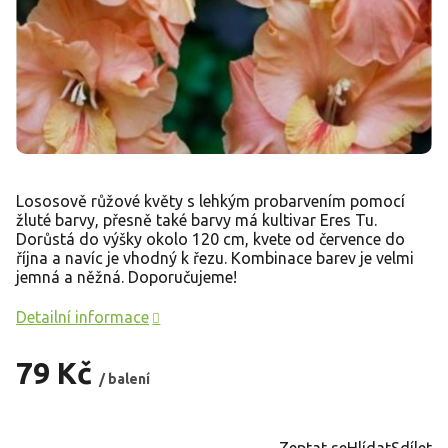
Lososově růžové květy s lehkým probarvením pomocí
žluté barvy, přesně také barvy má kultivar Eres Tu.
Dorůstá do výšky okolo 120 cm, kvete od července do
října a navíc je vhodný k řezu. Kombinace barev je velmi
jemná a něžná. Doporučujeme!
Detailní informace
79 Kč
/ balení
Měrná
cena:
Zeptat se
Hlídat
Sdílet