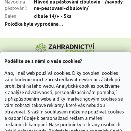
Návod na
Návod na pěstování cibulovin - /navody-
pěstování
:
na-pestovani-cibulovin/
Balení
:
cibule 14/+ - 5ks
Položka byla vyprodána…
Z
á
p
a
Podělíte se s námi o vaše cookies?
t
Vše o nákupu
í
Ano, i náš web používá cookies. Díky povolení cookies
vám budeme moct zprostředkovat nevšední zážitek při
prohlížení našeho webu. Analytické cookies používáme
Informace pro Vás
k analýze návštěvnosti, personalizační nám pomáhají
s přizpůsobením webu a díky marketingovým cookies se
Kontakujte nás
vám zobrazí takové reklamy, které vás nebudou
otravovat.
S vaším souhlasem můžeme používat cookies
a osobní údaje k personalizaci reklam a měření
reklamních kampaní. Naše podmínky ochrany osobních