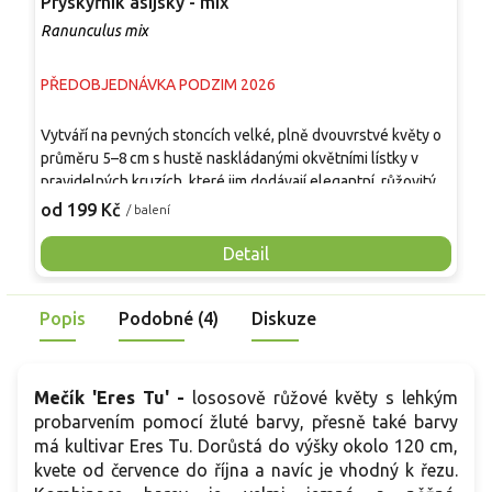
Pryskyřník asijský - mix
R
Ranunculus mix
S
PŘEDOBJEDNÁVKA PODZIM 2026
P
T
Vytváří na pevných stoncích velké, plně dvouvrstvé květy o
s
průměru 5–8 cm s hustě naskládanými okvětními lístky v
k
pravidelných kruzích, které jim dodávají elegantní, růžovitý
z
9
vzhled. Listy jsou tmavě zelené a jemně členěné, tvoří
od 199 Kč
/ balení
r
kompaktní bazální růžici. Rostlina dorůstá 30–40 cm, kvete
d
postupně od dubna do června a nabízí dlouhou sezónu
Detail
p
barev v záhonech i nádobách. Hodí se do skupinových i
plošných výsadeb, dobře kombinovatelná s trvalkami i jinými
Popis
Podobné (4)
Diskuze
cibulovinami, je vhodná také k řezu do vázy.
Mečík 'Eres Tu' -
lososově růžové květy s lehkým
probarvením pomocí žluté barvy, přesně také barvy
má kultivar Eres Tu. Dorůstá do výšky okolo 120 cm,
kvete od července do října a navíc je vhodný k řezu.