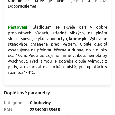
Kombinace barev je velmi jemná a něžná.
Doporučujeme!
Pěstování:
Gladiolám se skvěle daří v dobře
propustných půdách, středně vlhkých, na plném
slunci. Snese jakýkoliv půdní typ, kromě jílu. Vybíráme
stanoviště chráněná před větrem. Cibule gladiol
vysazujeme na přelomu března a dubna, do hloubky
cca 10cm. Půdu udržujeme mírně vlhkou, neměla by
vyschnout. Před zimou je potřeba cibule vyjmout z
půdy, a uschovat na suchém místě, při teplotách v
rozmezí 1-4°C.
Doplňkové parametry
Kategorie
:
Cibuloviny
EAN
:
2284900185458