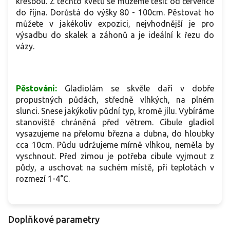
kresbou. Z těchto květů se můžeme těšit od července
do října. Dorůstá do výšky 80 - 100cm. Pěstovat ho
můžete v jakékoliv expozici, nejvhodnější je pro
výsadbu do skalek a záhonů a je ideální k řezu do
vázy.
Pěstování:
Gladiolám se skvěle daří v dobře
propustných půdách, středně vlhkých, na plném
slunci. Snese jakýkoliv půdní typ, kromě jílu. Vybíráme
stanoviště chráněná před větrem. Cibule gladiol
vysazujeme na přelomu března a dubna, do hloubky
cca 10cm. Půdu udržujeme mírně vlhkou, neměla by
vyschnout. Před zimou je potřeba cibule vyjmout z
půdy, a uschovat na suchém místě, při teplotách v
rozmezí 1-4°C.
Doplňkové parametry