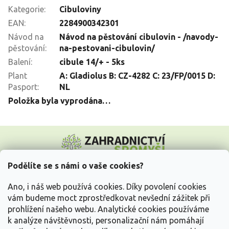
Kategorie
:
Cibuloviny
EAN
:
2284900342301
Návod na
Návod na pěstování cibulovin - /navody-
pěstování
:
na-pestovani-cibulovin/
Balení
:
cibule 14/+ - 5ks
Plant
A: Gladiolus B: CZ-4282 C: 23/FP/0015 D:
Pasport
:
NL
Položka byla vyprodána…
Z
á
p
a
Podělíte se s námi o vaše cookies?
t
Vše o nákupu
í
Ano, i náš web používá cookies. Díky povolení cookies
vám budeme moct zprostředkovat nevšední zážitek při
prohlížení našeho webu. Analytické cookies používáme
Informace pro Vás
k analýze návštěvnosti, personalizační nám pomáhají