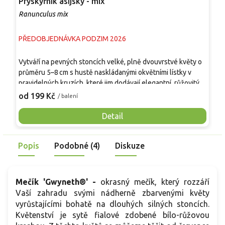
Pryskyřník asijský - mix
R
Ranunculus mix
S
PŘEDOBJEDNÁVKA PODZIM 2026
P
T
Vytváří na pevných stoncích velké, plně dvouvrstvé květy o
s
průměru 5–8 cm s hustě naskládanými okvětními lístky v
k
pravidelných kruzích, které jim dodávají elegantní, růžovitý
z
9
vzhled. Listy jsou tmavě zelené a jemně členěné, tvoří
od 199 Kč
/ balení
r
kompaktní bazální růžici. Rostlina dorůstá 30–40 cm, kvete
d
postupně od dubna do června a nabízí dlouhou sezónu
Detail
p
barev v záhonech i nádobách. Hodí se do skupinových i
plošných výsadeb, dobře kombinovatelná s trvalkami i jinými
Popis
Podobné (4)
Diskuze
cibulovinami, je vhodná také k řezu do vázy.
Mečík 'Gwyneth
®
' -
okrasný mečík, který rozzáří
Vaší zahradu svými nádherně zbarvenými květy
vyrůstajícími bohatě na dlouhých silných stoncích.
Květenství je sytě fialové zdobené bílo-růžovou