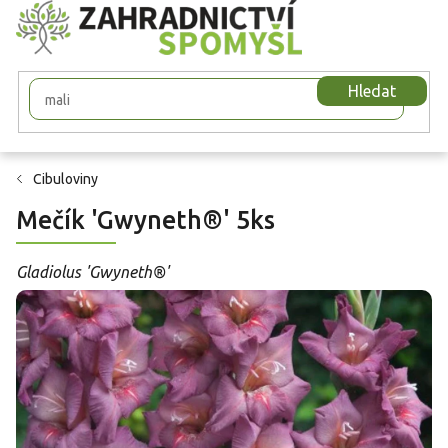
Přejít
na
obsah
Hledat
Cibuloviny
Mečík 'Gwyneth®' 5ks
Gladiolus 'Gwyneth®'