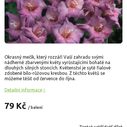
Okrasný mečík, který rozzáří Vaší zahradu svými
nádherně zbarvenými květy vyrůstajícími bohatě na
dlouhých silných stoncích. Květenství je sytě fialové
zdobené bílo-růžovou kresbou. Z těchto květů se
můžeme těšit od července do října.
Detailní informace
79 Kč
/ balení
Měrná
cena:
Zeptat se
Hlídat
Sdílet