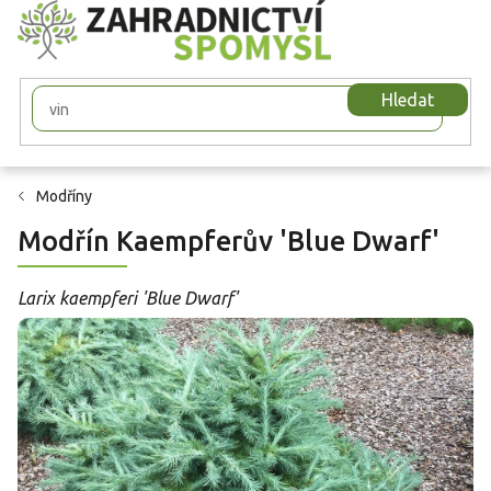
Přejít
na
obsah
Hledat
Modříny
Modřín Kaempferův 'Blue Dwarf'
Larix kaempferi 'Blue Dwarf'