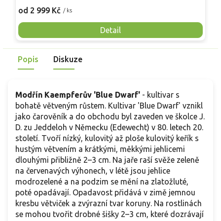
oranžově hnědé tóny. Jehlice jsou měkké, modrozelené, ve
t
od 2 999 Kč
o
/ ks
svazečcích i jednotlivě, na podzim zlatožluté a poté
r
opadávají. Na jaře se objevují drobné květy a mohou dozrávat
j
Detail
kulaté šišky 2–3 cm. Růst 20–30 cm za rok, po 10 letech asi
n
2,0–2,5 m × 1,0–1,5 m, v dospělosti 4–7 m × 2–4 m. Hodí se
p
Popis
Diskuze
jako solitéra i pro bonsaje. V předzahrádce či u vody
v
zvýrazní kámen, kapradiny.
Modřín Kaempferův 'Blue Dwarf'
- kultivar s
bohatě větveným růstem. Kultivar 'Blue Dwarf' vznikl
jako čarověník a do obchodu byl zaveden ve školce J.
D. zu Jeddeloh v Německu (Edewecht) v 80. letech 20.
století. Tvoří nízký, kulovitý až ploše kulovitý keřík s
hustým větvením a krátkými, měkkými jehlicemi
dlouhými přibližně 2–3 cm. Na jaře raší svěže zeleně
na červenavých výhonech, v létě jsou jehlice
modrozelené a na podzim se mění na zlatožluté,
poté opadávají. Opadavost přidává v zimě jemnou
kresbu větviček a zvýrazní tvar koruny. Na rostlinách
se mohou tvořit drobné šišky 2–3 cm, které dozrávají