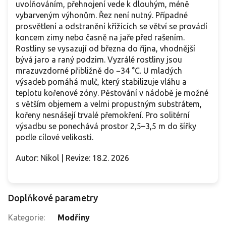
uvolňováním, přehnojení vede k dlouhým, méně
vybarveným výhonům. Řez není nutný. Případné
prosvětlení a odstranění křížících se větví se provádí
koncem zimy nebo časně na jaře před rašením.
Rostliny se vysazují od března do října, vhodnější
bývá jaro a raný podzim. Vyzrálé rostliny jsou
mrazuvzdorné přibližně do −34 °C. U mladých
výsadeb pomáhá mulč, který stabilizuje vláhu a
teplotu kořenové zóny. Pěstování v nádobě je možné
s větším objemem a velmi propustným substrátem,
kořeny nesnášejí trvalé přemokření. Pro solitérní
výsadbu se ponechává prostor 2,5–3,5 m do šířky
podle cílové velikosti.
Autor: Nikol | Revize: 18.2. 2026
Doplňkové parametry
Kategorie
:
Modříny