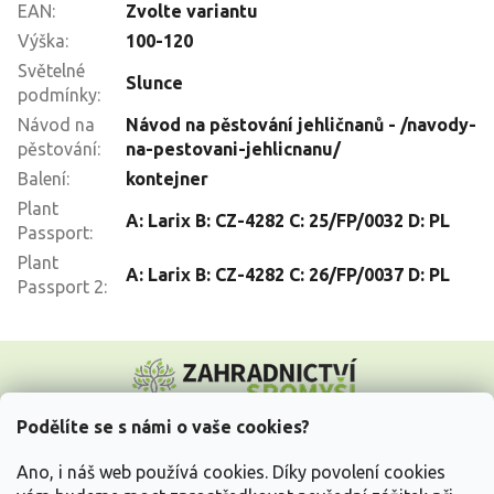
EAN
:
Zvolte variantu
Výška
:
100-120
Světelné
Slunce
podmínky
:
Návod na
Návod na pěstování jehličnanů - /navody-
pěstování
:
na-pestovani-jehlicnanu/
Balení
:
kontejner
Plant
A: Larix B: CZ-4282 C: 25/FP/0032 D: PL
Passport
:
Plant
A: Larix B: CZ-4282 C: 26/FP/0037 D: PL
Passport 2
:
Z
á
p
a
Podělíte se s námi o vaše cookies?
t
Vše o nákupu
í
Ano, i náš web používá cookies. Díky povolení cookies