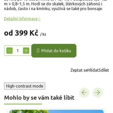
m × 0,8–1,5 m. Hodí se do skalek, štěrkových záhonů i
nádob, často i na kmínku, využívá se také pro bonsaje.
Detailní informace
od
399 Kč
/ ks
Měrná
cena:
−
+
Přidat do košíku
Zeptat se
Hlídat
Sdílet
High-contrast mode
Mohlo by se vám také líbit