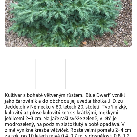
Kultivar s bohatě větveným růstem. 'Blue Dwarf' vznikl
jako čarověník a do obchodu jej uvedla školka J. D. zu
Jeddeloh v Německu v 80. letech 20. století. Tvoří nízký,
kulovitý až ploše kulovitý keřík s krátkými, měkkými
jehlicemi 2–3 cm. Na jaře raší svěže zeleně, v létě je
modrozelený, na podzim zlatožlutý a poté opadává. V
zimě vynikne kresba větviček. Roste velmi pomalu 2–4 cm
za rok, po 10 letech mívá 0,4–0,7 m, v dospělosti 0,8–1,2