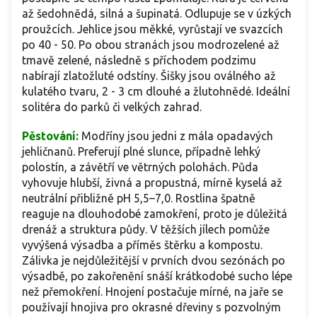
až šedohnědá, silná a šupinatá. Odlupuje se v úzkých
proužcích. Jehlice jsou měkké, vyrůstají ve svazcích
po 40 - 50. Po obou stranách jsou modrozelené až
tmavě zelené, následně s příchodem podzimu
nabírají zlatožluté odstíny. Šišky jsou oválného až
kulatého tvaru, 2 - 3 cm dlouhé a žlutohnědé. Ideální
solitéra do parků či velkých zahrad.
Pěstování:
Modříny jsou jedni z mála opadavých
jehličnanů. Preferují plné slunce, případně lehký
polostín, a závětří ve větrných polohách. Půda
vyhovuje hlubší, živná a propustná, mírně kyselá až
neutrální přibližně pH 5,5–7,0. Rostlina špatně
reaguje na dlouhodobé zamokření, proto je důležitá
drenáž a struktura půdy. V těžších jílech pomůže
vyvýšená výsadba a příměs štěrku a kompostu.
Zálivka je nejdůležitější v prvních dvou sezónách po
výsadbě, po zakořenění snáší krátkodobé sucho lépe
než přemokření. Hnojení postačuje mírné, na jaře se
používají hnojiva pro okrasné dřeviny s pozvolným