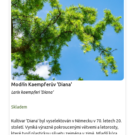
Modřín Kaempferův 'Diana'
M
Larix kaempferi 'Diana'
L
Skladem
S
Kultivar 'Diana' byl vyselektován v Německu v 70. letech 20.
K
století. Vyniká výrazně pokroucenými větvemi a letorosty,
z
které tvoří plastickou siluetu zejména v zimě. Mladší kůra má
k