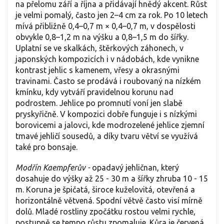
na přelomu září a října a přidávají hnědý akcent. Růst
je velmi pomalý, často jen 2–4 cm za rok. Po 10 letech
mívá přibližně 0,4–0,7 m × 0,4–0,7 m, v dospělosti
obvykle 0,8–1,2 m na výšku a 0,8–1,5 m do šířky.
Uplatní se ve skalkách, štěrkových záhonech, v
japonských kompozicích i v nádobách, kde vynikne
kontrast jehlic s kamenem, vřesy a okrasnými
travinami. Často se prodává i roubovaný na nízkém
kmínku, kdy vytváří pravidelnou korunu nad
podrostem. Jehlice po promnutí voní jen slabě
pryskyřičně. V kompozici dobře funguje i s nízkými
borovicemi a jalovci, kde modrozelené jehlice zjemní
tmavé jehličí sousedů, a díky tvaru větví se využívá
také pro bonsaje.
Modřín Kaempferův -
opadavý jehličnan, který
dosahuje do výšky až 25 - 30 m a šířky zhruba 10 - 15
m. Koruna je špičatá, široce kuželovitá, otevřená a
horizontálně větvená. Spodní větvě často visí mírně
dolů. Mladé rostliny zpočátku rostou velmi rychle,
postupně se tempo růstu zpomaluje. Kůra je červená