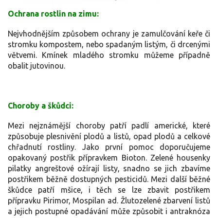
Ochrana rostlin na zimu:
Nejvhodnějším způsobem ochrany je zamulčování keře či
stromku kompostem, nebo spadaným listým, či drcenými
větvemi. Kmínek mladého stromku můžeme případně
obalit jutovinou.
Choroby a škůdci:
Mezi nejznámější choroby patří padlí americké, které
způsobuje plesnivění plodů a listů, opad plodů a celkové
chřadnutí rostliny. Jako první pomoc doporučujeme
opakovaný postřik přípravkem Bioton. Zelené housenky
pilatky angreštové ožírají listy, snadno se jich zbavíme
postřikem běžně dostupných pesticidů. Mezi další běžné
škůdce patří mšice, i těch se lze zbavit postřikem
přípravku Pirimor, Mospilan ad. Žlutozelené zbarvení listů
a jejich postupné opadávání může způsobit i antraknóza