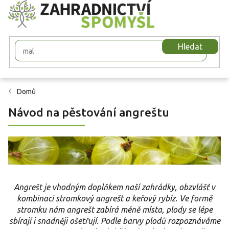
Přejít
na
obsah
Hledat
Domů
Návod na pěstování angreštu
Angrešt je vhodným doplňkem naší zahrádky, obzvlášť v
kombinaci stromkový angrešt a keřový rybíz. Ve formě
stromku nám angrešt zabírá méně místa, plody se lépe
sbírají i snadněji ošetřují. Podle barvy plodů rozpoznáváme