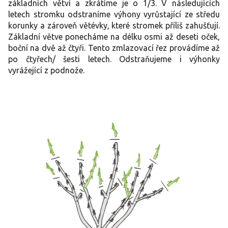
základních větví a zkrátíme je o 1/3. V následujících
letech stromku odstraníme výhony vyrůstající ze středu
korunky a zároveň větévky, které stromek příliš zahušťují.
Základní větve ponecháme na délku osmi až deseti oček,
boční na dvě až čtyři. Tento zmlazovací řez provádíme až
po čtyřech/ šesti letech. Odstraňujeme i výhonky
vyrážející z podnože.