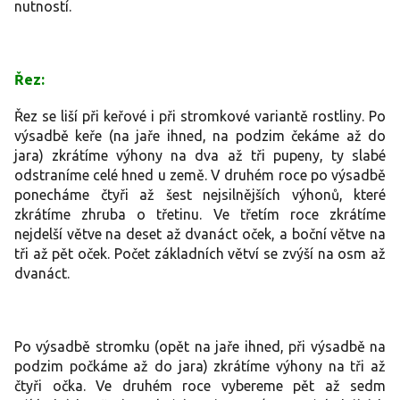
nutností.
Řez:
Řez se liší při keřové i při stromkové variantě rostliny. Po
výsadbě keře (na jaře ihned, na podzim čekáme až do
jara) zkrátíme výhony na dva až tři pupeny, ty slabé
odstraníme celé hned u země. V druhém roce po výsadbě
ponecháme čtyři až šest nejsilnějších výhonů, které
zkrátíme zhruba o třetinu. Ve třetím roce zkrátíme
nejdelší větve na deset až dvanáct oček, a boční větve na
tři až pět oček. Počet základních větví se zvýší na osm až
dvanáct.
Po výsadbě stromku (opět na jaře ihned, při výsadbě na
podzim počkáme až do jara) zkrátíme výhony na tři až
čtyři očka. Ve druhém roce vybereme pět až sedm