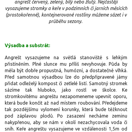
angrešt červený, zelený, bílý nebo žlutý. Nejčastěji
vysazujeme stromky a keře v podzimních či jarních měsících
(prostokořenné), kontejnerované rostliny můžeme sázet i v
průběhu sezony.
Výsadba a substrát:
Angrešt vysazujeme na světlá stanoviště s lehkým
přistíněním. Plné slunce mu příliš nevyhovuje. Půda by
měla být dobře propustná, humózní, a dostatečně vlhká.
Před samotnou výsadbou lze do předpřipravené jámy
přidat odleželý kompost či zetlelé listí. Samotný stromek
sázíme tak hluboko, jako rostl ve školce. Ke
stromkovitému angreštu nezapomeneme upevnit oporu,
která bude končit až nad místem roubování. Předejdeme
tak pozdějšímu vylomení korunky, která bude těžknout
pod záplavou plodů. Po zasazení necháme zeminu
nakypřenou, aby se nám v okolí nezachycovala voda či
sníh. Keře angreštu vysazujeme ve vzdálenosti 1,5m od