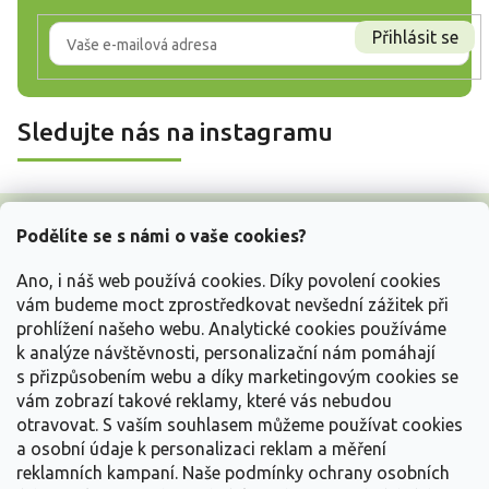
Přihlásit se
Sledujte nás na instagramu
Z
á
Podělíte se s námi o vaše cookies?
p
a
Ano, i náš web používá cookies. Díky povolení cookies
t
vám budeme moct zprostředkovat nevšední zážitek při
í
prohlížení našeho webu. Analytické cookies používáme
Vše o nákupu
k analýze návštěvnosti, personalizační nám pomáhají
s přizpůsobením webu a díky marketingovým cookies se
vám zobrazí takové reklamy, které vás nebudou
Informace pro Vás
otravovat.
S vaším souhlasem můžeme používat cookies
a osobní údaje k personalizaci reklam a měření
Kontakujte nás
reklamních kampaní. Naše podmínky ochrany osobních