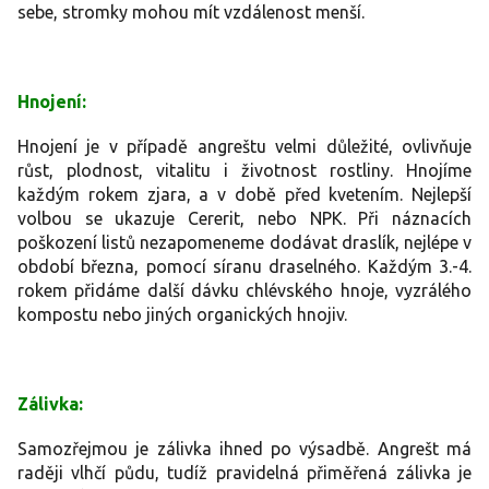
sebe, stromky mohou mít vzdálenost menší.
Hnojení:
Hnojení je v případě angreštu velmi důležité, ovlivňuje
růst, plodnost, vitalitu i životnost rostliny. Hnojíme
každým rokem zjara, a v době před kvetením. Nejlepší
volbou se ukazuje Cererit, nebo NPK. Při náznacích
poškození listů nezapomeneme dodávat draslík, nejlépe v
období března, pomocí síranu draselného. Každým 3.-4.
rokem přidáme další dávku chlévského hnoje, vyzrálého
kompostu nebo jiných organických hnojiv.
Zálivka:
Samozřejmou je zálivka ihned po výsadbě. Angrešt má
raději vlhčí půdu, tudíž pravidelná přiměřená zálivka je