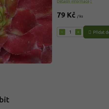
Detailní informace
79 Kč
/ ks
Měrná
cena:
−
+
Přidat d
bit