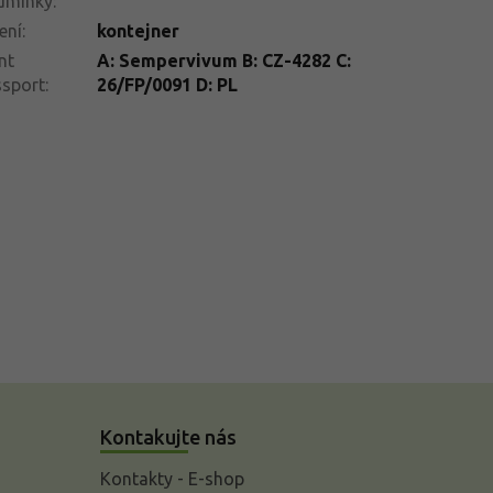
dmínky
:
ení
:
kontejner
nt
A: Sempervivum B: CZ-4282 C:
ssport
:
26/FP/0091 D: PL
Kontakujte nás
Kontakty - E-shop