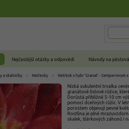
Nejčastější otázky a odpovědi
Návody na pěstován
y a skalničky
Netřesky
Netřesk x hybr 'Granat' - Sempervivum x 
Nízká sukulentní trvalka cen
granátové listové růžice, které
Dorůstá přibližně 5-10 cm výš
pomocí dceřiných růžic. V let
porostem objevují pevné květn
Rostlina je plně mrazuvzdorn
skalek, štěrkových záhonů i 