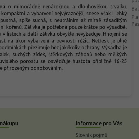
po
edná o mimořádně nenáročnou a dlouhověkou trvalku.
Bal
 kompaktní a vybarvení nejvýraznější, snese však i lehký
Pla
opustná, spíše suchá, s neutrálním až mírně zásaditým
Pa
ání kořenů. Zálivka je potřebná pouze krátce po výsadbě,
v listech a další zálivku obvykle nevyžaduje. Hnojení se
st na úkor vybarvení a pevnosti růžic. Netřesk je plně
 podmínkách přezimuje bez jakékoliv ochrany. Výsadba je
lek, suchých zídek, štěrkových záhonů nebo mělkých
uvislého porostu se osvědčuje hustota přibližně 16-25
uje přirozeným odnožováním.
 nákupu
Informace pro Vás
Slovník pojmů