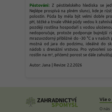
Pěstování:
Z pěstitelského hlediska se j
Nejlépe prospívá na plném slunci, kde je růst
polostín. Půda by měla být velmi dobře pr
pH, těžké a trvale vlhké půdy vedou k zahnív
později rostlina hospodaří s vodou uloženou 
nedoporučuje, protože podporuje bujnější rů
mrazuvzdorný přibližně do -30 °C a v našich
možná od jara do podzimu, ideálně do ska
nádob s drenážní vrstvou. Pro vytvoření so
rostlin na m², přičemž porost se dále zahušť
Autor: Jana | Revize: 2.2.2026
Z
á
Vše o
p
a
O nás
t