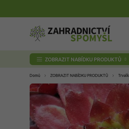
Přejít
na
obsah
ZOBRAZIT NABÍDKU PRODUKTŮ
Domů
ZOBRAZIT NABÍDKU PRODUKTŮ
Trvalk