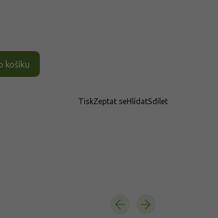
o košíku
Tisk
Zeptat se
Hlídat
Sdílet