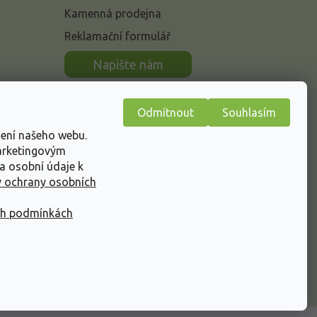
Kamenná prodejna
Reklamační formulář
n
Napište nám
Odmítnout
Souhlasím
žení našeho webu.
marketingovým
a osobní údaje k
 ochrany osobních
ch podmínkách
Vytvořil Shoptet