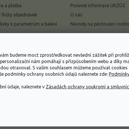
a a platba
Povinné informace UKZÚZ
 lhůty objednávek
O nás
livky k parametrům a balení
Návody na pěstování rostli
pení od kupní smlouvy
mace
s vám budeme moct zprostředkovat nevšední zážitek při prohlí
ace o ochraně osobních
, personalizační nám pomáhají s přizpůsobením webu a díky 
udou otravovat.
S vaším souhlasem můžeme používat cookies 
dní podmínky
aše podmínky ochrany osobních údajů naleznete zde:
Podmínky
bní údaje, naleznete v
Zásadách ochrany soukromí a smluvní
ráva vyhrazena.