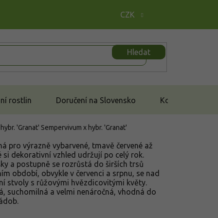
CZK
Hledat
í rostlin
Doručení na Slovensko
Kontakt
hybr. 'Granat'
Sempervivum x hybr. 'Granat'
ěná pro výrazně vybarvené, tmavě červené až
 si dekorativní vzhled udržují po celý rok.
ky a postupně se rozrůstá do širších trsů
ním období, obvykle v červenci a srpnu, se nad
í stvoly s růžovými hvězdicovitými květy.
á, suchomilná a velmi nenáročná, vhodná do
nádob.