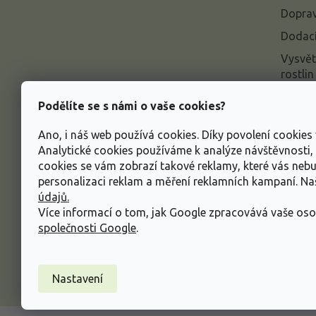
í
Doprav
Dodací
Vysvět
rostlin
Odstou
Podělíte se s námi o vaše cookies?
Rekla
Ano, i náš web používá cookies. Díky povolení cookie
Inform
Analytické cookies používáme k analýze návštěvnosti
údajů
cookies se vám zobrazí takové reklamy, které vás neb
Obcho
personalizaci reklam a měření reklamních kampaní. N
údajů.
Více informací o tom, jak Google zpracovává vaše oso
společnosti Google
.
Nastavení
Copyright 2026
Zahradnictví Spomyšl
. Všechna p