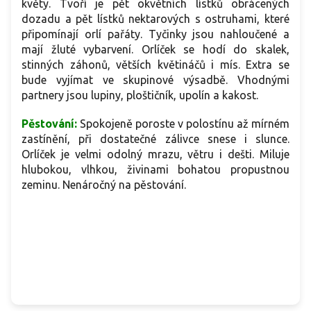
květy. Tvoří je pět okvětních lístků obrácených
dozadu a pět lístků nektarových s ostruhami, které
připomínají orlí pařáty. Tyčinky jsou nahloučené a
mají žluté vybarvení. Orlíček se hodí do skalek,
stinných záhonů, větších květináčů i mís. Extra se
bude vyjímat ve skupinové výsadbě. Vhodnými
partnery jsou lupiny, ploštičník, upolín a kakost.
Pěstování:
Spokojeně poroste v polostínu až mírném
zastínění, při dostatečné zálivce snese i slunce.
Orlíček je velmi odolný mrazu, větru i dešti. Miluje
hlubokou, vlhkou, živinami bohatou propustnou
zeminu. Nenáročný na pěstování.