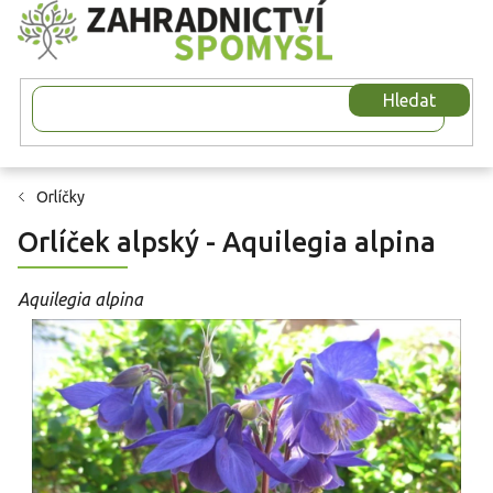
Přejít
na
obsah
Hledat
Orlíčky
Orlíček alpský - Aquilegia alpina
Aquilegia alpina