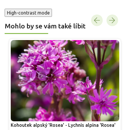
High-contrast mode
Mohlo by se vám také líbit
Kohoutek alpský 'Rosea' - Lychnis alpina 'Rosea'
R