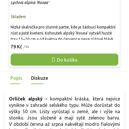
Lychnis alpina 'Rosea'
C
Skladem
S
Nízká skalnička pro slunné partie, kde je žádoucí kompaktní
S
růst a jisté kvetení. Kohoutek alpský 'Rosea' vytváří husté
k
trsy 15–20 cm a od května do července nese růžové hlávky
1
květů. V našich podmínkách je spolehlivě mrazuvzdorný a
d
79 Kč
7
/ ks
ocení propustnou, spíše chudší zeminu s pH 6,0–7,5 bez
m
dlouhodobého zamokření, po zakořenění snáší sucho. Hodí
n
Do košíku
se do spár, na suché zídky i do koryt, vyniká vedle tařiček,
s
lomikamenů a nízkých zvonků. Rozestupy se volí kolem 20–
z
25 cm, což odpovídá cca 15 rostlinám na m².
l
Popis
Diskuze
Orlíček alpský -
kompaktní kráska, která nejvíce
vynikne v zahradě selského typu. Může dorůstat do
výšky 50 cm. Listy vyrůstají u země, ale i výše na
stonku. Jsou složené a mají sytě zelenou barvu.
V období června až srpna nakvétají modro fialovými