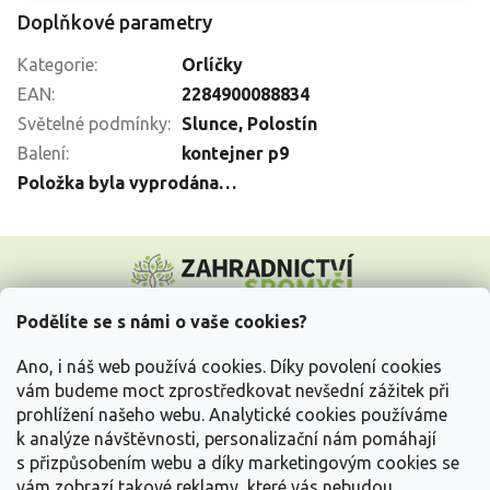
Doplňkové parametry
Kategorie
:
Orlíčky
EAN
:
2284900088834
Světelné podmínky
:
Slunce
,
Polostín
Balení
:
kontejner p9
Položka byla vyprodána…
Z
á
p
a
Podělíte se s námi o vaše cookies?
t
Vše o nákupu
í
Ano, i náš web používá cookies. Díky povolení cookies
vám budeme moct zprostředkovat nevšední zážitek při
prohlížení našeho webu. Analytické cookies používáme
Informace pro Vás
k analýze návštěvnosti, personalizační nám pomáhají
s přizpůsobením webu a díky marketingovým cookies se
Kontakujte nás
vám zobrazí takové reklamy, které vás nebudou