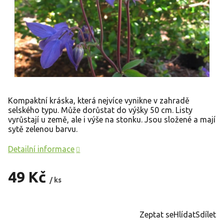
Kompaktní kráska, která nejvíce vynikne v zahradě
selského typu. Může dorůstat do výšky 50 cm. Listy
vyrůstají u země, ale i výše na stonku. Jsou složené a mají
sytě zelenou barvu.
Detailní informace
49 Kč
/ ks
Měrná
cena:
Zeptat se
Hlídat
Sdílet