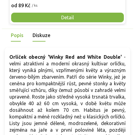
z
9
plodenství. V dospělosti mívá cca 15–20 cm na výšku a 25–
od 89 Kč
/ ks
v
30 cm do šířky, je mrazuvzdorný do -28 °C. Oproti běžným
k
fialovým formám působí světleji ve štěrku i mezi jarními
Detail
j
cibulovinami. V kompozici se uplatňuje v přední části
d
záhonu, ve skalce, ve štěrkovém pruhu u cesty nebo v
n
Popis
Diskuze
kamenném korytu společně s tařicemi, nízkými rozchodníky
t
či kostřavami.
Orlíček obecný 'Winky Red and White Double'
-
velmi atraktivní a moderní okrasný kultivar orlíčku,
který vyniká plnými, vzpřímenými květy a výrazným
červeno-bílým zbarvením. Patří do série Winky, jež je
ceněna pro kompaktnější růst, pevné stonky a květy
směřující vzhůru, díky čemuž působí v zahradě velmi
upraveně. Roste jako středně vysoká trsnatá trvalka,
obvykle 40 až 60 cm vysoká, v době květu může
dosáhnout až kolem 70 cm. Habitus je pevný,
kompaktní a méně rozkladný než u klasických orlíčků.
Listy jsou jemně dělené, modrozelené, dekorativní
zejména na jaře a v první polovině léta, později