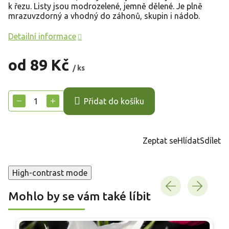
k řezu. Listy jsou modrozelené, jemně dělené. Je plně
mrazuvzdorný a vhodný do záhonů, skupin i nádob.
Detailní informace
od
89 Kč
/ ks
Měrná
cena:
−
+
Přidat do košíku
Zeptat se
Hlídat
Sdílet
High-contrast mode
Mohlo by se vám také líbit