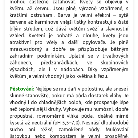
mohou částečně zatahovat. Květy se objevují v
květnu až červnu. Jsou plné, výrazně vzpřímené, s
kratšími ostruhami. Barva je velmi efektní – sytě
červené až karmínové vnější lístky kontrastují s čistě
bílým středem, což dává květům svěží a slavnostní
vzhled. Kvetení je bohaté a dlouhé, květy jsou
atraktivní pro včely a další opylovače. Je plně
mrazuvzdorný a dobře se přizpůsobuje běžným
zahradním podmínkám. Uplatní se v trvalkových
záhonech, předzahrádkách, ve skupinových
výsadbách, ale i v nádobách. Díky vzpřímeným
květům je velmi vhodný i jako květina k řezu.
Pěstování:
Nejlépe se mu daří v polostínu, ale snese i
slunné stanoviště, pokud má půda dostatek vláhy. Je
vhodný i do chladnějších poloh, kde prosperuje lépe
než teplomilnější druhy. Vyhovuje mu humózní, dobře
propustná, rovnoměrně vlhká půda, ideálně mírně
kyselá až neutrální (pH 5,5–7,0). Nesnáší dlouhodobé
sucho ani těžké, zamokřené půdy. Mulčování
listovkou nebo kompostem je velmi prospěšné.