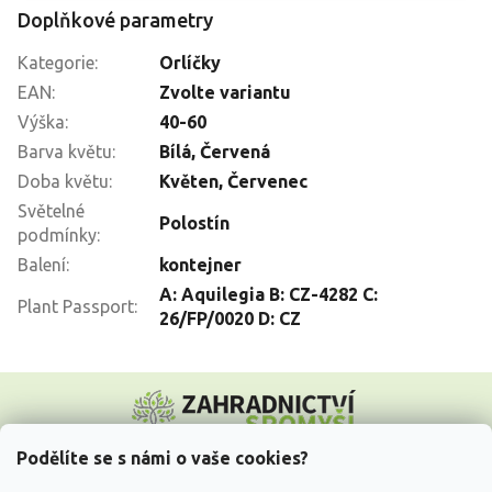
Doplňkové parametry
Kategorie
:
Orlíčky
EAN
:
Zvolte variantu
Výška
:
40-60
Barva květu
:
Bílá
,
Červená
Doba květu
:
Květen
,
Červenec
Světelné
Polostín
podmínky
:
Balení
:
kontejner
A: Aquilegia B: CZ-4282 C:
Plant Passport
:
26/FP/0020 D: CZ
Z
á
p
a
Podělíte se s námi o vaše cookies?
t