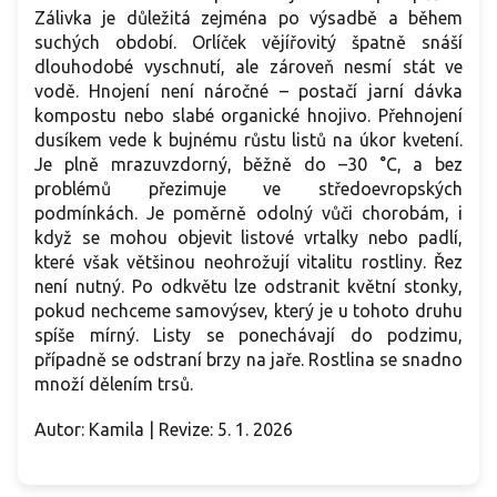
Zálivka je důležitá zejména po výsadbě a během
suchých období. Orlíček vějířovitý špatně snáší
dlouhodobé vyschnutí, ale zároveň nesmí stát ve
vodě. Hnojení není náročné – postačí jarní dávka
kompostu nebo slabé organické hnojivo. Přehnojení
dusíkem vede k bujnému růstu listů na úkor kvetení.
Je plně mrazuvzdorný, běžně do –30 °C, a bez
problémů přezimuje ve středoevropských
podmínkách. Je poměrně odolný vůči chorobám, i
když se mohou objevit listové vrtalky nebo padlí,
které však většinou neohrožují vitalitu rostliny. Řez
není nutný. Po odkvětu lze odstranit květní stonky,
pokud nechceme samovýsev, který je u tohoto druhu
spíše mírný. Listy se ponechávají do podzimu,
případně se odstraní brzy na jaře. Rostlina se snadno
množí dělením trsů.
Autor: Kamila | Revize: 5. 1. 2026