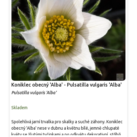
Koniklec obecný 'Alba' - Pulsatilla vulgaris 'Alba'
K
'
Pulsatilla vulgaris 'Alba'
P
Skladem
S
'
Spolehlivá jarní trvalka pro skalky a suché záhony. Koniklec
n
obecný 'Alba' nese v dubnu a květnu bílé, jemně chlupaté
j
květy se žlutými tyčinkami a po odkvětu dekorativní, stříbřité