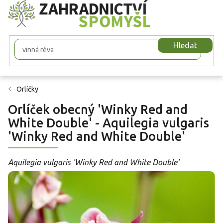
Přejít
na
obsah
Hledat
Orlíčky
Orlíček obecný 'Winky Red and
White Double' - Aquilegia vulgaris
'Winky Red and White Double'
Aquilegia vulgaris 'Winky Red and White Double'