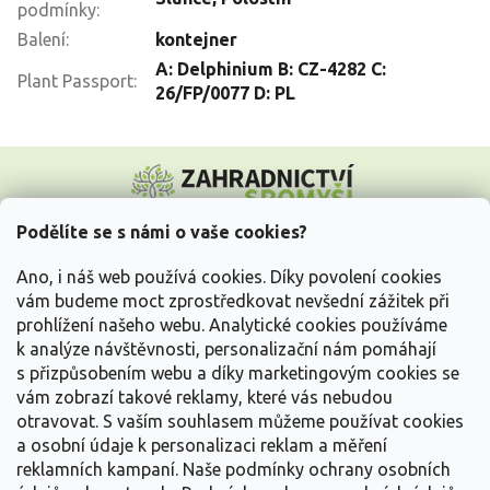
podmínky
:
Balení
:
kontejner
A: Delphinium B: CZ-4282 C:
Plant Passport
:
26/FP/0077 D: PL
Z
á
p
a
Podělíte se s námi o vaše cookies?
t
Vše o nákupu
í
Ano, i náš web používá cookies. Díky povolení cookies
vám budeme moct zprostředkovat nevšední zážitek při
prohlížení našeho webu. Analytické cookies používáme
Informace pro Vás
k analýze návštěvnosti, personalizační nám pomáhají
s přizpůsobením webu a díky marketingovým cookies se
Kontakujte nás
vám zobrazí takové reklamy, které vás nebudou
otravovat.
S vaším souhlasem můžeme používat cookies
a osobní údaje k personalizaci reklam a měření
reklamních kampaní. Naše podmínky ochrany osobních