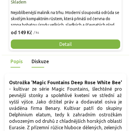
Skladem
S
Nejoblíbenější maliník na trhu. Moderní sloupovitá odrůda se
M
skvělým kompaktním růstem, která přináší od června do
A
srpna bohatou úrodu velkých, sladkých a šťavnatých plodů.
v
Pevné vzpřímené výhony tvoří elegantní habitus bez
j
od 149 Kč
o
/ ks
nutnosti opory, ideální pro nádoby, balkony i malé zahrady.
n
Mrazuvzdornost do −25 °C a spolehlivá vitalita z něj dělají
V
Detail
skvělou volbu pro každého pěstitele.
Popis
Diskuze
Ostrožka 'Magic Fountains Deep Rose White Bee'
- kultivar ze série Magic Fountains, šlechtěné pro
pevnější stonky a spolehlivé kvetení ve střední až
vyšší výšce. Jako držitel práv a dodavatel osiva je
uváděna firma Benary. Kultivar patří do skupiny
Delphinium elatum, tedy k zahradním ostrožkám
odvozeným od druhů z chladnějších horských oblastí
Eurasie. Z přízemní růžice hluboce dělených, zelených