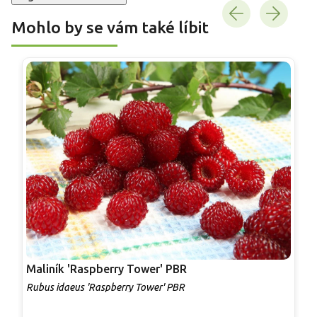
Mohlo by se vám také líbit
Maliník 'Raspberry Tower' PBR
P
'
Rubus idaeus 'Raspberry Tower' PBR
C