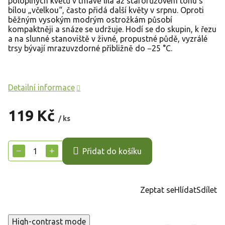
poloplných květů v tmavě lila až starorůžovém tónu s
bílou „včelkou“, často přidá další květy v srpnu. Oproti
běžným vysokým modrým ostrožkám působí
kompaktněji a snáze se udržuje. Hodí se do skupin, k řezu
a na slunné stanoviště v živné, propustné půdě, vyzrálé
trsy bývají mrazuvzdorné přibližně do −25 °C.
Detailní informace
119 Kč
/ ks
Měrná
cena:
−
+
Přidat do košíku
Zeptat se
Hlídat
Sdílet
High-contrast mode