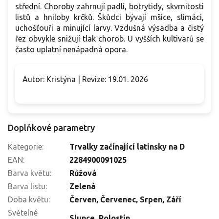
střední. Choroby zahrnují padlí, botrytidy, skvrnitosti
listů a hniloby krčků. Škůdci bývají mšice, slimáci,
uchošťouři a minující larvy. Vzdušná výsadba a čistý
řez obvykle snižují tlak chorob. U vyšších kultivarů se
často uplatní nenápadná opora.
Autor: Kristýna | Revize: 19.01. 2026
Doplňkové parametry
Kategorie
:
Trvalky začínající latinsky na D
EAN
:
2284900091025
Barva květu
:
Růžová
Barva listu
:
Zelená
Doba květu
:
Červen
,
Červenec
,
Srpen
,
Září
Světelné
Slunce
,
Polostín