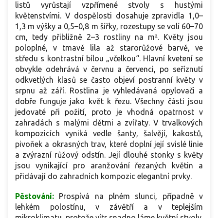
listů vyrůstají vzpřímené stvoly s hustými
květenstvími. V dospělosti dosahuje zpravidla 1,0–
1,3 m výšky a 0,5–0,8 m šířky, rozestupy se volí 60–70
cm, tedy přibližně 2–3 rostliny na m². Květy jsou
poloplné, v tmavě lila až starorůžové barvě, ve
středu s kontrastní bílou „včelkou“. Hlavní kvetení se
obvykle odehrává v červnu a červenci, po seříznutí
odkvetlých klasů se často objeví postranní květy v
srpnu až září. Rostlina je vyhledávaná opylovači a
dobře funguje jako květ k řezu. Všechny části jsou
jedovaté při požití, proto je vhodná opatrnost v
zahradách s malými dětmi a zvířaty. V trvalkových
kompozicích vyniká vedle šanty, šalvějí, kakostů,
pivoňek a okrasných trav, které doplní její svislé linie
a zvýrazní růžový odstín. Její dlouhé stonky s květy
jsou vynikající pro aranžování řezaných květin a
přidávají do zahradních kompozic elegantní prvky.
Pěstování:
Prospívá na plném slunci, případně v
lehkém polostínu, v závětří a v teplejším
mikroklimatu, protože vítr snadno láme květní stvoly.