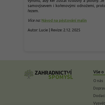
výhonů, aby keř zůstal vzdušný a plodný. J
samovýsevem i kořenovými odnožemi, proto
řezem.
Více na:
Návod na pěstování malin
Autor: Lucie | Revize: 2.12. 2025
Z
á
Vše o
p
a
O nás
t
í
Doprav
Dodací
Vysvět