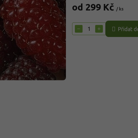
od
299 Kč
/ ks
Měrná
cena:
−
+
Přidat d