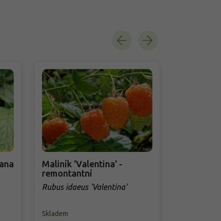
gana
Maliník 'Valentina' -
Maliník '
remontantní
remontan
Rubus idaeus 'Valentina'
Rubus idae
Skladem
Skladem