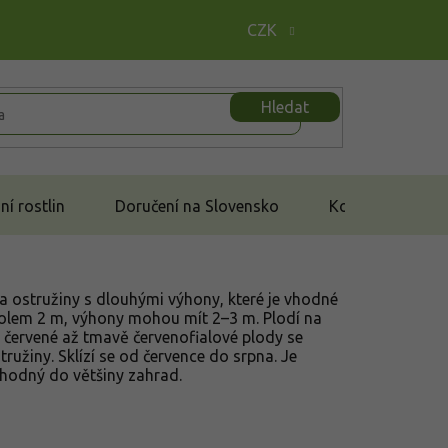
CZK
Hledat
í rostlin
Doručení na Slovensko
Kontakt
a ostružiny s dlouhými výhony, které je vhodné
kolem 2 m, výhony mohou mít 2–3 m. Plodí na
červené až tmavě červenofialové plody se
ružiny. Sklízí se od července do srpna. Je
hodný do většiny zahrad.