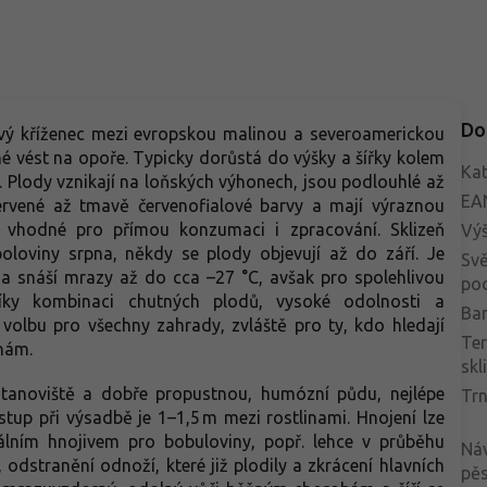
, vhodný je i pro pěstování v
tornějších nádobách.
Do
vý kříženec mezi evropskou malinou a severoamerickou
é vést na opoře. Typicky dorůstá do výšky a šířky kolem
Kat
. Plody vznikají na loňských výhonech, jsou podlouhlé až
EA
 červené až tmavě červenofialové barvy a mají výraznou
 vhodné pro přímou konzumaci i zpracování. Sklizeň
Vý
oloviny srpna, někdy se plody objevují až do září. Je
Svě
 snáší mrazy až do cca –27 °C, avšak pro spolehlivou
po
íky kombinaci chutných plodů, vysoké odolnosti a
Bar
volbu pro všechny zahrady, zvláště pro ty, kdo hledají
Te
nám.
skl
stanoviště a dobře propustnou, humózní půdu, nejlépe
Trn
tup při výsadbě je 1–1,5 m mezi rostlinami. Hnojení lze
lním hnojivem pro bobuloviny, popř. lehce v průběhu
Ná
 odstranění odnoží, které již plodily a zkrácení hlavních
pěs