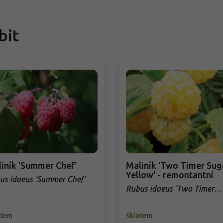
bit
iník 'Summer Chef'
Maliník 'Two Timer Su
Yellow' - remontantní
us idaeus 'Summer Chef'
Rubus idaeus 'Two Timer
Sugana Yellow'
adem
Skladem