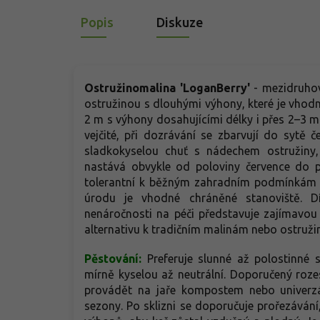
půdě
Popis
Diskuze
pros
Ostružinomalina 'LoganBerry'
- mezidruho
ostružinou s dlouhými výhony, které je vhodn
2 m s výhony dosahujícími délky i přes 2–3 m
vejčité, při dozrávání se zbarvují do sytě
sladkokyselou chuť s nádechem ostružiny,
nastává obvykle od poloviny července do p
tolerantní k běžným zahradním podmínkám a
úrodu je vhodné chráněné stanoviště. D
nenáročnosti na péči představuje zajímavou 
alternativu k tradičním malinám nebo ostruži
Pěstování:
Preferuje slunné až polostinné 
mírně kyselou až neutrální. Doporučený rozes
provádět na jaře kompostem nebo univerzá
sezony. Po sklizni se doporučuje prořezávání,