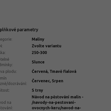
plňkové parametry
egorie
:
Maliny
N
:
Zvolte variantu
ška
:
250-300
telné
Slunce
dmínky
:
va plodu
:
Červená
,
Tmavě fialová
rmín
Červenec
,
Srpen
izně/dozrávání
:
itost
:
S trny
Návod na pěstování malin -
vod na
/navody-na-pestovani-
tování
:
ovocnych-keru/navod-na-