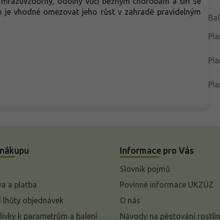
e mrazuvzdorný, odolný vůči běžným chorobám a šíří se
 je vhodné omezovat jeho růst v zahradě pravidelným
Bal
Pla
Pla
Pla
 nákupu
Informace pro Vás
Slovník pojmů
a a platba
Povinné informace UKZÚZ
 lhůty objednávek
O nás
livky k parametrům a balení
Návody na pěstování rostli