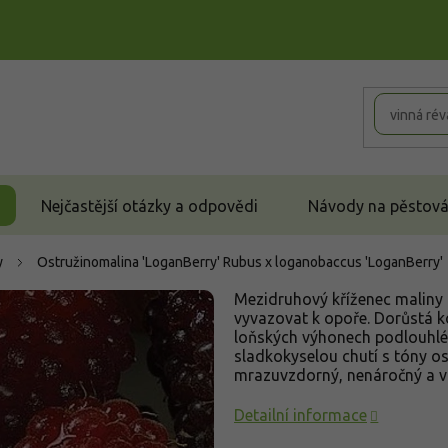
Nejčastější otázky a odpovědi
Návody na pěstován
y
Ostružinomalina 'LoganBerry'
Rubus x loganobaccus 'LoganBerry'
Mezidruhový kříženec maliny 
vyvazovat k opoře. Dorůstá 
loňských výhonech podlouhlé 
sladkokyselou chutí s tóny ost
mrazuvzdorný, nenáročný a v
Detailní informace