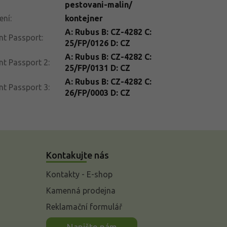
pestovani-malin/
ení
:
kontejner
A: Rubus B: CZ-4282 C:
nt Passport
:
25/FP/0126 D: CZ
A: Rubus B: CZ-4282 C:
nt Passport 2
:
25/FP/0131 D: CZ
A: Rubus B: CZ-4282 C:
nt Passport 3
:
26/FP/0003 D: CZ
Kontakujte nás
Kontakty - E-shop
Kamenná prodejna
Reklamační formulář
n
Napište nám