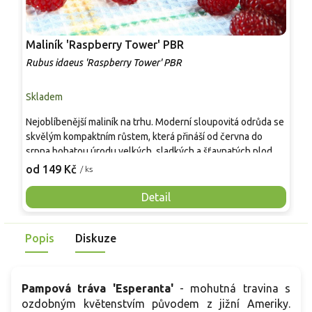
Maliník 'Raspberry Tower' PBR
P
'
Rubus idaeus 'Raspberry Tower' PBR
C
Skladem
S
Nejoblíbenější maliník na trhu. Moderní sloupovitá odrůda se
M
skvělým kompaktním růstem, která přináší od června do
A
srpna bohatou úrodu velkých, sladkých a šťavnatých plodů.
v
Pevné vzpřímené výhony tvoří elegantní habitus bez
j
od 149 Kč
o
/ ks
nutnosti opory, ideální pro nádoby, balkony i malé zahrady.
n
Mrazuvzdornost do −25 °C a spolehlivá vitalita z něj dělají
V
Detail
skvělou volbu pro každého pěstitele.
Popis
Diskuze
Pampová tráva 'Esperanta'
- mohutná travina s
ozdobným květenstvím původem z jižní Ameriky.