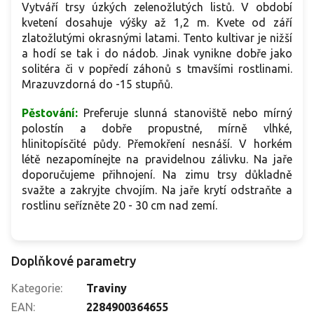
V
ytváří trsy úzkých zelenožlutých listů. V období
kvetení dosahuje výšky až 1,2 m. Kvete od září
zlatožlutými okrasnými latami. Tento kultivar je nižší
a hodí se tak i do nádob. Jinak vynikne dobře jako
solitéra či v popředí záhonů s tmavšími rostlinami.
Mrazuvzdorná do -15 stupňů.
Pěstování:
Preferuje slunná stanoviště nebo mírný
polostín a dobře propustné, mírně vlhké,
hlinitopísčité půdy. Přemokření nesnáší. V horkém
létě nezapomínejte na pravidelnou zálivku. Na jaře
doporučujeme přihnojení. Na zimu trsy důkladně
svažte a zakryjte chvojím. Na jaře krytí odstraňte a
rostlinu seřízněte 20 - 30 cm nad zemí.
Doplňkové parametry
Kategorie
:
Traviny
EAN
:
2284900364655