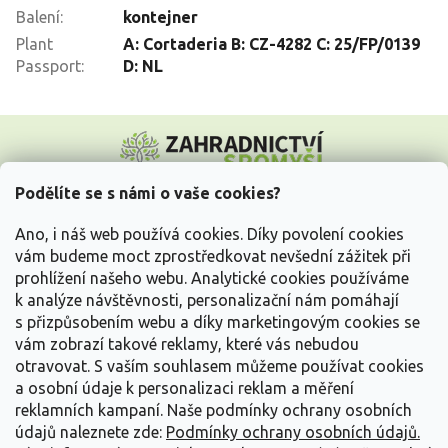
Balení
:
kontejner
Plant
A: Cortaderia B: CZ-4282 C: 25/FP/0139
Passport
:
D: NL
Z
á
p
a
Podělíte se s námi o vaše cookies?
t
Vše o nákupu
í
Ano, i náš web používá cookies. Díky povolení cookies
vám budeme moct zprostředkovat nevšední zážitek při
prohlížení našeho webu. Analytické cookies používáme
Informace pro Vás
k analýze návštěvnosti, personalizační nám pomáhají
s přizpůsobením webu a díky marketingovým cookies se
Kontakujte nás
vám zobrazí takové reklamy, které vás nebudou
otravovat.
S vaším souhlasem můžeme používat cookies
a osobní údaje k personalizaci reklam a měření
reklamních kampaní. Naše podmínky ochrany osobních
údajů naleznete zde:
Podmínky ochrany osobních údajů.