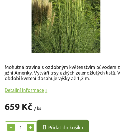
Mohutná travina s ozdobným květenstvím původem z
jižní Ameriky. V
ytváří trsy úzkých zelenožlutých listů. V
období kvetení dosahuje výšky až 1,2 m.
Detailní informace
659 Kč
/ ks
Měrná
cena:
−
+
Přidat do košíku