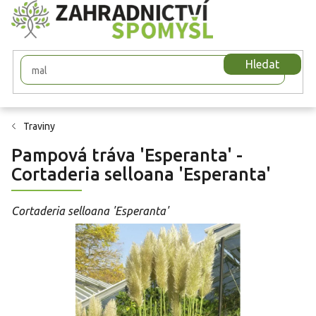
Přejít
na
obsah
Hledat
Traviny
Pampová tráva 'Esperanta' -
Cortaderia selloana 'Esperanta'
Cortaderia selloana 'Esperanta'