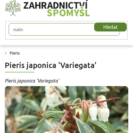
Přejít
na
obsah
Hledat
Pieris
Pieris japonica 'Variegata'
Pieris japonica 'Variegata'