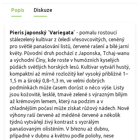
Popis
Diskuze
Pieris japonský ´Variegata´
- pomalu rostoucí
stálezelený kultivar z čeledi vřesovcovitých, ceněný
pro světlé panašování listů, červené rašení a bílé jarní
květy. Původní druh pochází z Japonska, Tchaj-wanu
a východní Číny, kde roste v humózních kyselých
půdách světlých horských lesů. Kultivar vytváří hustý,
kompaktní až mírně rozložitý keř vysoký přibližně 1–
1,5 m a široký 0,8–1,3 m, ve velmi dobrých
podmínkách může časem dorůst o něco výše. Listy
jsou kožovité, lesklé, tmavě zelené s výrazným bílým
až krémovým lemem, který na podzim a v
chladnějším počasí může získat růžový nádech. Nové
výhony raší červeně až měděně červeně a několik
týdnů vytvářejí živý kontrast s vyzrálým
panašovaným olistěním. V březnu až dubnu,
případně v dubnu a květnu podle polohy, nese