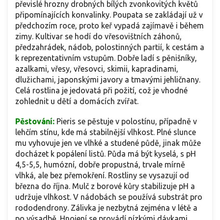
převislé hrozny drobných bílých zvonkovitých květů
připomínajících konvalinky. Poupata se zakládají už v
předchozím roce, proto keř vypadá zajímavě i během
zimy. Kultivar se hodí do vřesovištních záhonů,
předzahrádek, nádob, polostinných partií, k cestám a
k reprezentativním vstupům. Dobře ladí s pěnišníky,
azalkami, vřesy, vřesovci, skimii, kapradinami,
dlužichami, japonskými javory a tmavými jehličnany.
Celá rostlina je jedovatá při požití, což je vhodné
zohlednit u dětí a domácích zvířat.
Pěstování:
Pieris se pěstuje v polostínu, případně v
lehčím stínu, kde má stabilnější vlhkost. Plné slunce
mu vyhovuje jen ve vlhké a studené půdě, jinak může
docházet k popálení listů. Půda má být kyselá, s pH
4,5-5,5, humózní, dobře propustná, trvale mírně
vlhká, ale bez přemokření. Rostliny se vysazují od
března do října. Mulč z borové kůry stabilizuje pH a
udržuje vlhkost. V nádobách se používá substrát pro
rododendrony. Zálivka je nezbytná zejména v létě a
po výsadbě. Hnojení se provádí nízkými dávkami