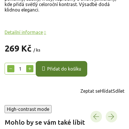
kde přidá světlý celoroční kontrast. Výsadbě dodá
klidnou eleganci.
Detailní informace
269 Kč
/ ks
Měrná
cena:
−
+
Přidat do košíku
Zeptat se
Hlídat
Sdílet
High-contrast mode
Mohlo by se vám také líbit