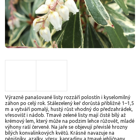
Výrazně panašované listy rozzáří polostín i kyselomilný
záhon po celý rok. Stálezelený keř dorůstá přibližně 1–1,5
m a vytváří pomalý, hustý růst vhodný do předzahrádek,
vřesovišť i nádob. Tmavě zelené listy mají čistě bílý až
krémový lem, který může na podzim lehce růžovět, mladé
výhony raší červeně. Na jaře se objevují převislé hrozny
bílých konvalinkových květů. Krásně navazuje na
pěnišníky, azalky, vřesy, kapradiny a tmavé jehličnany,