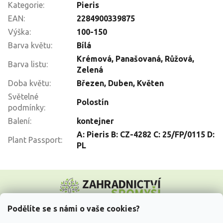
Kategorie
:
Pieris
EAN
:
2284900339875
Výška
:
100-150
Barva květu
:
Bílá
Krémová, Panašovaná, Růžová,
Barva listu
:
Zelená
Doba květu
:
Březen
,
Duben
,
Květen
Světelné
Polostín
podmínky
:
Balení
:
kontejner
A: Pieris B: CZ-4282 C: 25/FP/0115 D:
Plant Passport
:
PL
Z
á
p
a
Podělíte se s námi o vaše cookies?
t