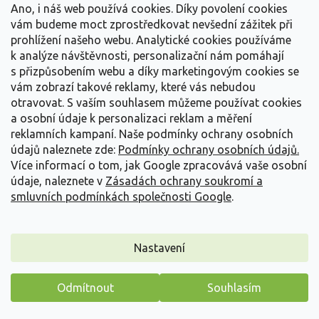
Vše o nákupu
í
Ano, i náš web používá cookies. Díky povolení cookies
vám budeme moct zprostředkovat nevšední zážitek při
prohlížení našeho webu. Analytické cookies používáme
Informace pro Vás
k analýze návštěvnosti, personalizační nám pomáhají
s přizpůsobením webu a díky marketingovým cookies se
Kontakujte nás
vám zobrazí takové reklamy, které vás nebudou
otravovat.
S vaším souhlasem můžeme používat cookies
a osobní údaje k personalizaci reklam a měření
reklamních kampaní. Naše podmínky ochrany osobních
údajů naleznete zde:
Podmínky ochrany osobních údajů.
Více informací o tom, jak Google zpracovává vaše osobní
údaje, naleznete v
Zásadách ochrany soukromí a
smluvních podmínkách společnosti Google
.
Vytvořil Shoptet
Nastavení
Copyright 2026
Zahradnictví Spomyšl
. Všechna práva
Odmítnout
Souhlasím
vyhrazena.
Máme pro vás malý dárek