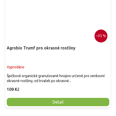
–35 %
Agrobio Trumf pro okrasné rostliny
Vyprodáno
Špičkové organické granulované hnojivo určené pro venkovní
okrasné rostliny, od trvalek po okrasné...
109 Kč
Detail