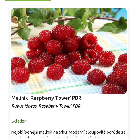
Maliník 'Raspberry Tower' PBR
P
'
Rubus idaeus 'Raspberry Tower' PBR
C
Skladem
S
Nejoblíbenější maliník na trhu. Moderní sloupovitá odrůda se
M