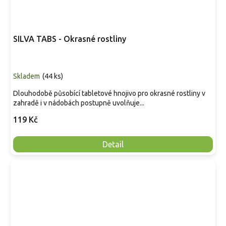
SILVA TABS - Okrasné rostliny
Skladem
(
44 ks
)
Dlouhodobě působící tabletové hnojivo pro okrasné rostliny v
zahradě i v nádobách postupně uvolňuje...
119 Kč
Detail