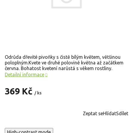
Odrůda dřevité pivoňky s čistě bílým květem, většinou
poloplným.Kvete ve druhé polovině května až začátkem
června. Bohatost kvetení narůstá s věkem rostliny.
Detailní informace
369 Kč
/ ks
Měrná
cena:
Zeptat se
Hlídat
Sdílet
High-contrast mode