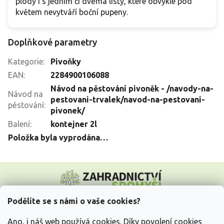
plody i s jedním či dvěma listy, které obvykle pod
květem nevytváří boční pupeny.
Doplňkové parametry
Kategorie
:
Pivoňky
EAN
:
2284900106088
Návod na pěstování pivoněk - /navody-na-
Návod na
pestovani-trvalek/navod-na-pestovani-
pěstování
:
pivonek/
Balení
:
kontejner 2l
Položka byla vyprodána…
Z
á
p
a
Podělíte se s námi o vaše cookies?
t
Vše o nákupu
í
Ano, i náš web používá cookies. Díky povolení cookies