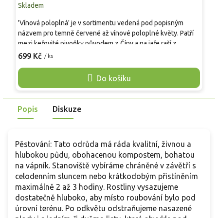
Skladem
S
'Vínová poloplná' je v sortimentu vedená pod popisným
V
názvem pro temně červené až vínové poloplné květy. Patří
t
mezi keřovité pivoňky původem z Číny a na jaře raší z
k
vyzrálých, přezimujících výhonů. Tvoří opadavý keř s
s
699 Kč
5
/ ks
hluboce dělenými, středně až tmavě zelenými listy, které na
c
podzim žloutnou. V květnu až červnu se na koncích větví
d
Do košíku
otevírají poloplné květy kolem 10 cm, se žlutými tyčinkami
m
pro opylovače. Uplatní se jako solitéra i ve smíšeném
r
záhonu, k řezu se používá v rané fázi. Šťávy mohou dráždit
z
Popis
Diskuze
pokožku.
Pěstování: Tato odrůda má ráda kvalitní, živnou a
hlubokou půdu, obohacenou kompostem, bohatou
na vápník. Stanoviště vybíráme chráněné v závětří s
celodenním sluncem nebo krátkodobým přistíněním
maximálně 2 až 3 hodiny. Rostliny vysazujeme
dostatečně hluboko, aby místo roubování bylo pod
úrovní terénu. Po odkvětu odstraňujeme nasazené