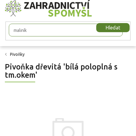
Přejít
na
obsah
Hledat
Pivoňky
Pivoňka dřevitá 'bílá poloplná s
tm.okem'