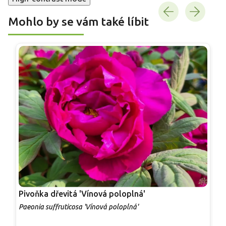
Mohlo by se vám také líbit
Pivoňka dřevitá 'Vínová poloplná'
P
Paeonia suffruticosa 'Vínová poloplná'
P