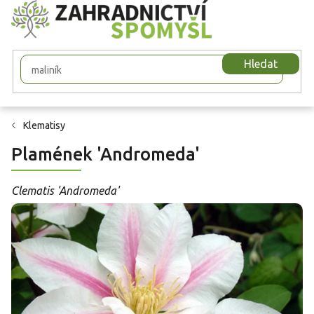
Přejít
na
obsah
Hledat
Klematisy
Plamének 'Andromeda'
Clematis 'Andromeda'