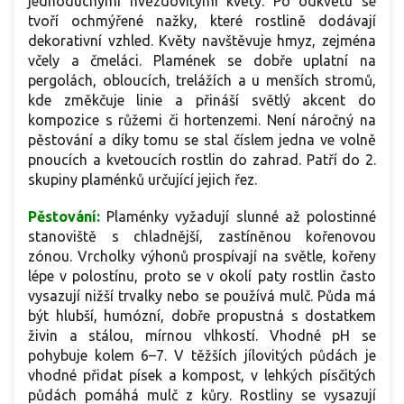
jednoduchými hvězdovitými květy. Po odkvětu se
tvoří ochmýřené nažky, které rostlině dodávají
dekorativní vzhled. Květy navštěvuje hmyz, zejména
včely a čmeláci. Plamének se dobře uplatní na
pergolách, obloucích, trelážích a u menších stromů,
kde změkčuje linie a přináší světlý akcent do
kompozice s růžemi či hortenzemi. Není náročný na
pěstování a díky tomu se stal číslem jedna ve volně
pnoucích a kvetoucích rostlin do zahrad. Patří do 2.
skupiny plaménků určující jejich řez.
Pěstování:
Plaménky vyžadují slunné až polostinné
stanoviště s chladnější, zastíněnou kořenovou
zónou. Vrcholky výhonů prospívají na světle, kořeny
lépe v polostínu, proto se v okolí paty rostlin často
vysazují nižší trvalky nebo se používá mulč. Půda má
být hlubší, humózní, dobře propustná s dostatkem
živin a stálou, mírnou vlhkostí. Vhodné pH se
pohybuje kolem 6–7. V těžších jílovitých půdách je
vhodné přidat písek a kompost, v lehkých písčitých
půdách pomáhá mulč z kůry. Rostliny se vysazují