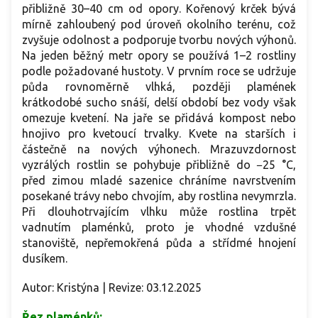
přibližně 30–40 cm od opory. Kořenový krček bývá
mírně zahloubený pod úroveň okolního terénu, což
zvyšuje odolnost a podporuje tvorbu nových výhonů.
Na jeden běžný metr opory se používá 1–2 rostliny
podle požadované hustoty. V prvním roce se udržuje
půda rovnoměrně vlhká, později plamének
krátkodobé sucho snáší, delší období bez vody však
omezuje kvetení. Na jaře se přidává kompost nebo
hnojivo pro kvetoucí trvalky. Kvete na starších i
částečně na nových výhonech. Mrazuvzdornost
vyzrálých rostlin se pohybuje přibližně do −25 °C,
před zimou mladé sazenice chráníme navrstvením
posekané trávy nebo chvojím, aby rostlina nevymrzla.
Při dlouhotrvajícím vlhku může rostlina trpět
vadnutím plaménků, proto je vhodné vzdušné
stanoviště, nepřemokřená půda a střídmé hnojení
dusíkem.
Autor: Kristýna | Revize: 03.12.2025
Řez plaménků: