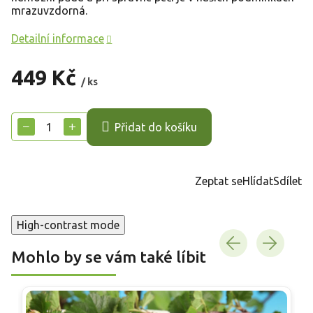
mrazuvzdorná.
Detailní informace
449 Kč
/ ks
Měrná
cena:
−
+
Přidat do košíku
Zeptat se
Hlídat
Sdílet
High-contrast mode
Mohlo by se vám také líbit