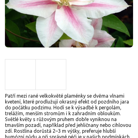
Patří mezi rané velkokvěté plaménky se dvěma vlnami
kvetení, které prodlužují okrasný efekt od pozdního jara
do počátku podzimu. Hodí se k výsadbě k pergolám,
trelážím, menším stromům i k zahradním obloukům.
Světlé květy s růžovým pruhem dobře vyniknou na
tmavším pozadí, například před jehličnany nebo cihlovou
zdí. Rostlina dorůstá 2–3 m výšky, preferuje hlubší
humózní půdu a při správné péči je v našich podmínkách