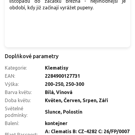
listopadu do začátku března - nejvhodnější je
období, kdy již začínají vyrážet pupeny.
Doplňkové parametry
Kategorie
:
Klematisy
EAN
:
2284900127731
Výška
:
200-250
,
250-300
Barva květu
:
Bílá
,
Vínová
Doba květu
:
Květen
,
Červen
,
Srpen
,
Září
Světelné
Slunce
,
Polostín
podmínky
:
Balení
:
kontejner
A: Clematis B: CZ-4282 C: 26/FP/0007
Plant Passport
: