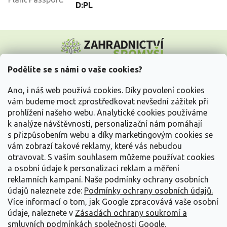
D:PL
Z
á
p
a
Podělíte se s námi o vaše cookies?
t
Vše o nákupu
í
Ano, i náš web používá cookies. Díky povolení cookies
vám budeme moct zprostředkovat nevšední zážitek při
prohlížení našeho webu. Analytické cookies používáme
Informace pro Vás
k analýze návštěvnosti, personalizační nám pomáhají
s přizpůsobením webu a díky marketingovým cookies se
Kontakujte nás
vám zobrazí takové reklamy, které vás nebudou
otravovat.
S vaším souhlasem můžeme používat cookies
a osobní údaje k personalizaci reklam a měření
reklamních kampaní. Naše podmínky ochrany osobních
údajů naleznete zde:
Podmínky ochrany osobních údajů.
Více informací o tom, jak Google zpracovává vaše osobní
údaje, naleznete v
Zásadách ochrany soukromí a
smluvních podmínkách společnosti Google
.