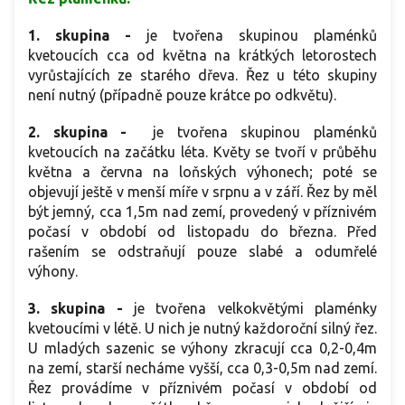
1. skupina -
je tvořena skupinou plaménků
kvetoucích cca od května na krátkých letorostech
vyrůstajících ze starého dřeva. Řez u této skupiny
není nutný (případně pouze krátce po odkvětu).
2. skupina -
je tvořena skupinou plaménků
kvetoucích na začátku léta. Květy se tvoří v průběhu
května a června na loňských výhonech; poté se
objevují ještě v menší míře v srpnu a v září. Řez by měl
být jemný, cca 1,5m nad zemí, provedený v příznivém
počasí v období od listopadu do března. Před
rašením se odstraňují pouze slabé a odumřelé
výhony.
3. skupina -
je tvořena velkokvětými plaménky
kvetoucími v létě. U nich je nutný každoroční silný řez.
U mladých sazenic se výhony zkracují cca 0,2-0,4m
na zemí, starší necháme vyšší, cca 0,3-0,5m nad zemí.
Řez provádíme v příznivém počasí v období od