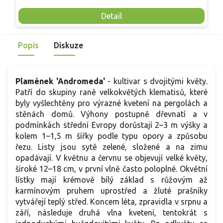
nutnosti opory, ideální pro nádoby, balkony i malé zahrady.
n
Mrazuvzdornost do −25 °C a spolehlivá vitalita z něj dělají
V
Detail
skvělou volbu pro každého pěstitele.
Popis
Diskuze
Plamének 'Andromeda'
- kultivar s dvojitými květy.
Patří do skupiny raně velkokvětých klematisů, které
byly vyšlechtěny pro výrazné kvetení na pergolách a
stěnách domů. Výhony postupně dřevnatí a v
podmínkách střední Evropy dorůstají 2–3 m výšky a
kolem 1–1,5 m šířky podle typu opory a způsobu
řezu. Listy jsou sytě zelené, složené a na zimu
opadávají. V květnu a červnu se objevují velké květy,
široké 12–18 cm, v první vlně často poloplné. Okvětní
lístky mají krémově bílý základ s růžovým až
karmínovým pruhem uprostřed a žluté prašníky
vytvářejí teplý střed. Koncem léta, zpravidla v srpnu a
září, následuje druhá vlna kvetení, tentokrát s