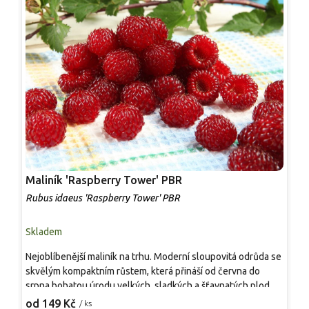
Maliník 'Raspberry Tower' PBR
P
'
Rubus idaeus 'Raspberry Tower' PBR
C
Skladem
S
Nejoblíbenější maliník na trhu. Moderní sloupovitá odrůda se
M
skvělým kompaktním růstem, která přináší od června do
A
srpna bohatou úrodu velkých, sladkých a šťavnatých plodů.
v
Pevné vzpřímené výhony tvoří elegantní habitus bez
j
od 149 Kč
o
/ ks