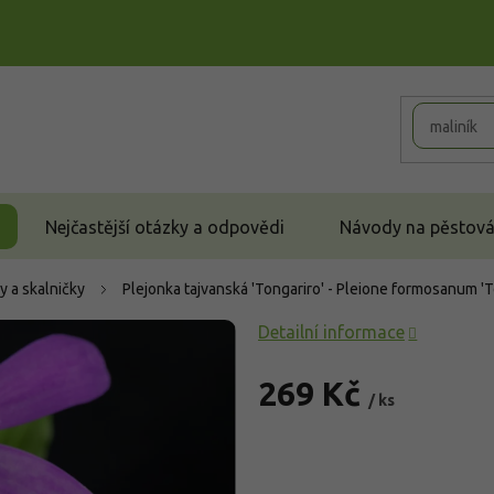
Nejčastější otázky a odpovědi
Návody na pěstován
y a skalničky
Plejonka tajvanská 'Tongariro' - Pleione formosanum '
Detailní informace
269 Kč
/ ks
Měrná
cena: