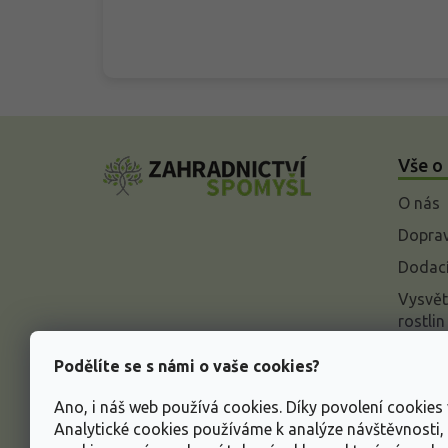
Z
á
Vše o
p
a
O nás
t
í
Doprav
Dodací
Vysvět
rostlin
Odstou
Podělíte se s námi o vaše cookies?
Rekla
Ano, i náš web používá cookies. Díky povolení cookie
Inform
Analytické cookies používáme k analýze návštěvnosti
údajů