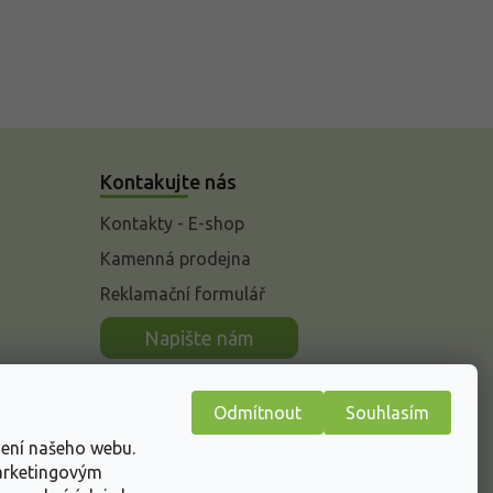
Kontakujte nás
Kontakty - E-shop
Kamenná prodejna
Reklamační formulář
n
Napište nám
Odmítnout
Souhlasím
žení našeho webu.
marketingovým