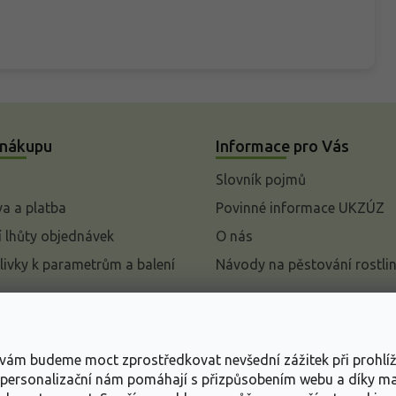
 nákupu
Informace pro Vás
Slovník pojmů
a a platba
Povinné informace UKZÚZ
 lhůty objednávek
O nás
livky k parametrům a balení
Návody na pěstování rostli
pení od kupní smlouvy
mace
s vám budeme moct zprostředkovat nevšední zážitek při prohlí
ace o ochraně osobních
, personalizační nám pomáhají s přizpůsobením webu a díky 