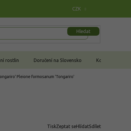
CZK
Hledat
í rostlin
Doručení na Slovensko
Kontakt
Tongariro'
Pleione formosanum 'Tongariro'
Tisk
Zeptat se
Hlídat
Sdílet