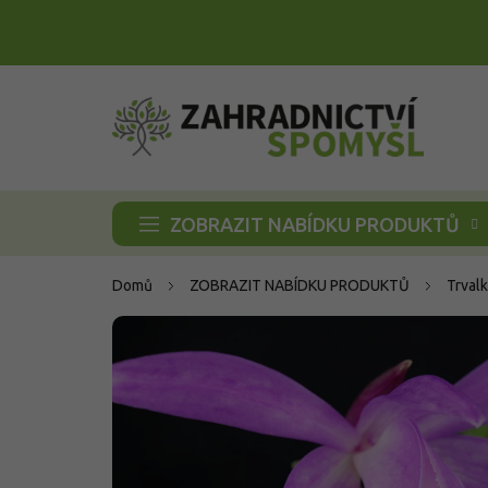
Přejít
na
obsah
ZOBRAZIT NABÍDKU PRODUKTŮ
Domů
ZOBRAZIT NABÍDKU PRODUKTŮ
Trvalk