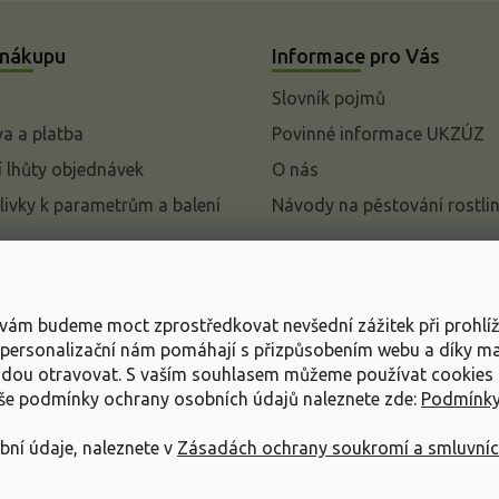
 nákupu
Informace pro Vás
Slovník pojmů
a a platba
Povinné informace UKZÚZ
 lhůty objednávek
O nás
livky k parametrům a balení
Návody na pěstování rostli
pení od kupní smlouvy
mace
s vám budeme moct zprostředkovat nevšední zážitek při prohlí
ace o ochraně osobních
, personalizační nám pomáhají s přizpůsobením webu a díky 
udou otravovat.
S vaším souhlasem můžeme používat cookies 
dní podmínky
aše podmínky ochrany osobních údajů naleznete zde:
Podmínky
bní údaje, naleznete v
Zásadách ochrany soukromí a smluvní