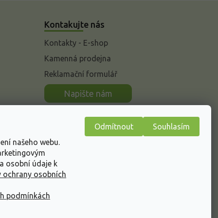
Kontakujte nás
Kontakty - E-shop
Kamenná prodejna
Reklamační formulář
n
Napište nám
Odmítnout
Souhlasím
žení našeho webu.
marketingovým
a osobní údaje k
 ochrany osobních
ch podmínkách