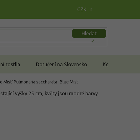
CZK
Hledat
í rostlin
Doručení na Slovensko
Kontakt
ue Mist'
Pulmonaria saccharata ´Blue Mist´
ůstající výšky 25 cm, květy jsou modré barvy.