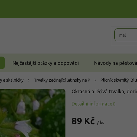
Nejčastější otázky a odpovědi
Návody na pěstován
y a skalničky
Trvalky začínající latinsky na P
Plicník skvrnitý 'Bl
Okrasná a léčivá trvalka, dor
Detailní informace
89 Kč
/ ks
Měrná