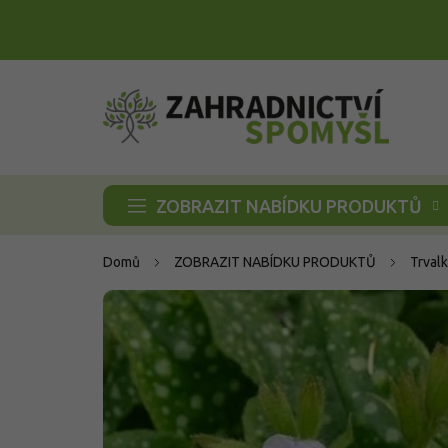
Přejít
na
obsah
ZOBRAZIT NABÍDKU PRODUKTŮ
Domů
ZOBRAZIT NABÍDKU PRODUKTŮ
Trvalk