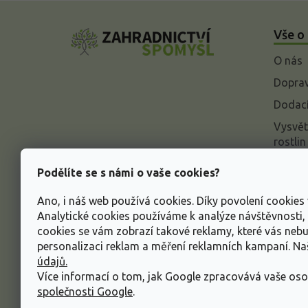
Z
á
Vše o
p
a
O nás
t
í
Doprav
Dodací
Vysvět
rostlin
Odstou
Podělíte se s námi o vaše cookies?
Rekla
Ano, i náš web používá cookies. Díky povolení cookie
Inform
Analytické cookies používáme k analýze návštěvnosti
údajů
cookies se vám zobrazí takové reklamy, které vás neb
Obcho
personalizaci reklam a měření reklamních kampaní. N
údajů.
Více informací o tom, jak Google zpracovává vaše oso
společnosti Google
.