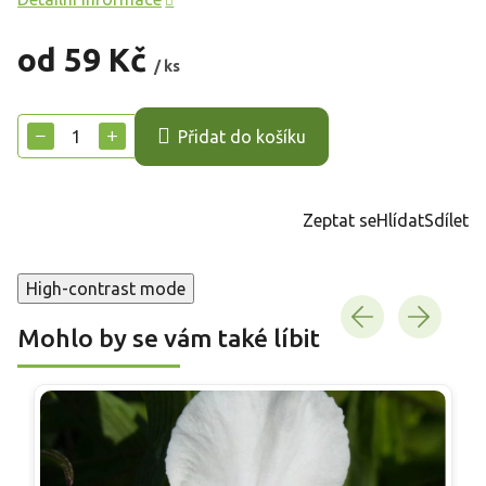
od
59 Kč
/ ks
Měrná
cena:
−
+
Přidat do košíku
Zeptat se
Hlídat
Sdílet
High-contrast mode
Mohlo by se vám také líbit