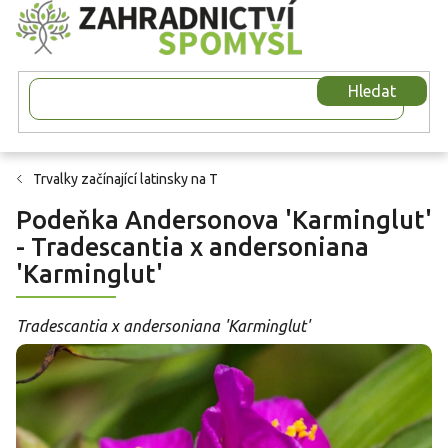
Přejít
na
obsah
Hledat
Trvalky začínající latinsky na T
Podeňka Andersonova 'Karminglut'
- Tradescantia x andersoniana
'Karminglut'
Tradescantia x andersoniana 'Karminglut'