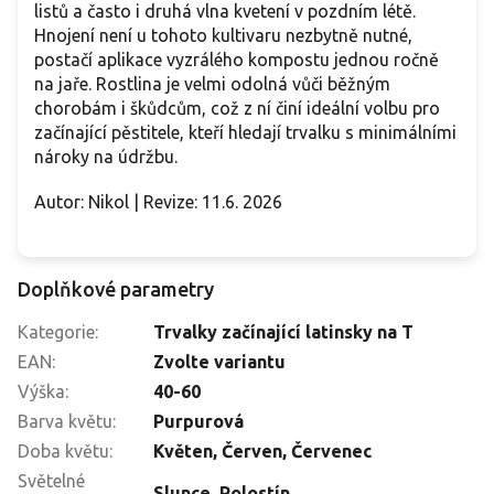
listů a často i druhá vlna kvetení v pozdním létě.
Hnojení není u tohoto kultivaru nezbytně nutné,
postačí aplikace vyzrálého kompostu jednou ročně
na jaře. Rostlina je velmi odolná vůči běžným
chorobám i škůdcům, což z ní činí ideální volbu pro
začínající pěstitele, kteří hledají trvalku s minimálními
nároky na údržbu.
Autor: Nikol | Revize: 11.6. 2026
Doplňkové parametry
Kategorie
:
Trvalky začínající latinsky na T
EAN
:
Zvolte variantu
Výška
:
40-60
Barva květu
:
Purpurová
Doba květu
:
Květen
,
Červen
,
Červenec
Světelné
Slunce
,
Polostín