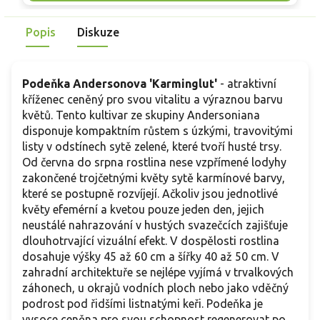
vzhledem skvěle doplňuje moderní i venkovské zahrady.
z
Představuje spolehlivou volbu pro každého, kdo hledá
t
Popis
Diskuze
nenáročnou trvalku.
Podeňka Andersonova 'Karminglut'
- atraktivní
kříženec ceněný pro svou vitalitu a výraznou barvu
květů. Tento kultivar ze skupiny Andersoniana
disponuje kompaktním růstem s úzkými, travovitými
listy v odstínech sytě zelené, které tvoří husté trsy.
Od června do srpna rostlina nese vzpřímené lodyhy
zakončené trojčetnými květy sytě karmínové barvy,
které se postupně rozvíjejí. Ačkoliv jsou jednotlivé
květy efemérní a kvetou pouze jeden den, jejich
neustálé nahrazování v hustých svazečcích zajišťuje
dlouhotrvající vizuální efekt. V dospělosti rostlina
dosahuje výšky 45 až 60 cm a šířky 40 až 50 cm. V
zahradní architektuře se nejlépe vyjímá v trvalkových
záhonech, u okrajů vodních ploch nebo jako vděčný
podrost pod řidšími listnatými keři. Podeňka je
vysoce ceněna pro svou schopnost regenerovat po