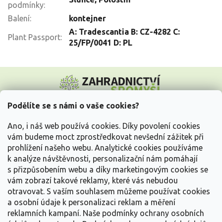
podmínky
:
Balení
:
kontejner
A: Tradescantia B: CZ-4282 C:
Plant Passport
:
25/FP/0041 D: PL
Z
á
p
a
Podělíte se s námi o vaše cookies?
t
Vše o nákupu
í
Ano, i náš web používá cookies. Díky povolení cookies
vám budeme moct zprostředkovat nevšední zážitek při
prohlížení našeho webu. Analytické cookies používáme
Informace pro Vás
k analýze návštěvnosti, personalizační nám pomáhají
s přizpůsobením webu a díky marketingovým cookies se
Kontakujte nás
vám zobrazí takové reklamy, které vás nebudou
otravovat.
S vaším souhlasem můžeme používat cookies
a osobní údaje k personalizaci reklam a měření
reklamních kampaní. Naše podmínky ochrany osobních