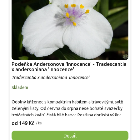
Podeňka Andersonova 'Innocence' - Tradescantia
M
x andersoniana 'Innocence'
T
Tradescantia x andersoniana 'Innocence'
Skladem
S
A
Odolný kříženec s kompaktním habitem a trávovitými, sytě
p
zelenými listy. Od června do srpna nese bohaté svazečky
c
trojčetných květů čistě bílé barvy. Rostlina dorůstá výšky
k
9
45–60 cm a šířky 50 cm. Ideálně vynikne u vodních prvků, v
od 149 Kč
/ ks
k
trvalkových záhonech či pod řidšími keři. Kultivar nevyžaduje
Ú
speciální péči, rychle regeneruje po řezu a svým přirozeným
Detail
a