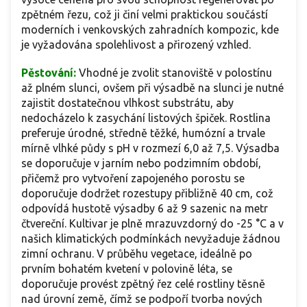
zpětném řezu, což ji činí velmi praktickou součástí
moderních i venkovských zahradních kompozic, kde
je vyžadována spolehlivost a přirozený vzhled.
Pěstování:
Vhodné je zvolit stanoviště v polostínu
až plném slunci, ovšem při výsadbě na slunci je nutné
zajistit dostatečnou vlhkost substrátu, aby
nedocházelo k zasychání listových špiček. Rostlina
preferuje úrodné, středně těžké, humózní a trvale
mírně vlhké půdy s pH v rozmezí 6,0 až 7,5. Výsadba
se doporučuje v jarním nebo podzimním období,
přičemž pro vytvoření zapojeného porostu se
doporučuje dodržet rozestupy přibližně 40 cm, což
odpovídá hustotě výsadby 6 až 9 sazenic na metr
čtvereční. Kultivar je plně mrazuvzdorný do -25 °C a v
našich klimatických podmínkách nevyžaduje žádnou
zimní ochranu. V průběhu vegetace, ideálně po
prvním bohatém kvetení v polovině léta, se
doporučuje provést zpětný řez celé rostliny těsně
nad úrovní země, čímž se podpoří tvorba nových