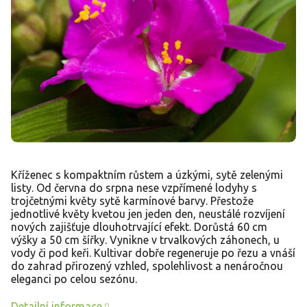
Kříženec s kompaktním růstem a úzkými, sytě zelenými
listy. Od června do srpna nese vzpřímené lodyhy s
trojčetnými květy sytě karmínové barvy. Přestože
jednotlivé květy kvetou jen jeden den, neustálé rozvíjení
nových zajišťuje dlouhotrvající efekt. Dorůstá 60 cm
výšky a 50 cm šířky. Vynikne v trvalkových záhonech, u
vody či pod keři. Kultivar dobře regeneruje po řezu a vnáší
do zahrad přirozený vzhled, spolehlivost a nenáročnou
eleganci po celou sezónu.
Detailní informace