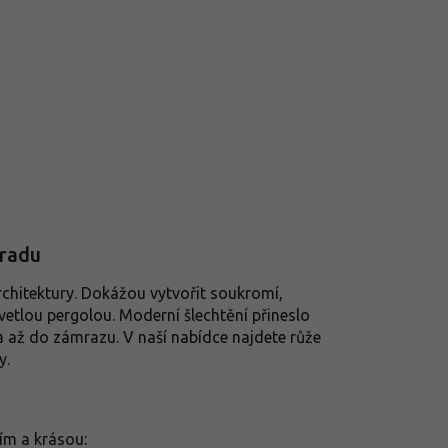
hradu
rchitektury. Dokážou vytvořit soukromí,
etlou pergolou. Moderní šlechtění přineslo
a až do zámrazu. V naší nabídce najdete růže
y.
vím a krásou: