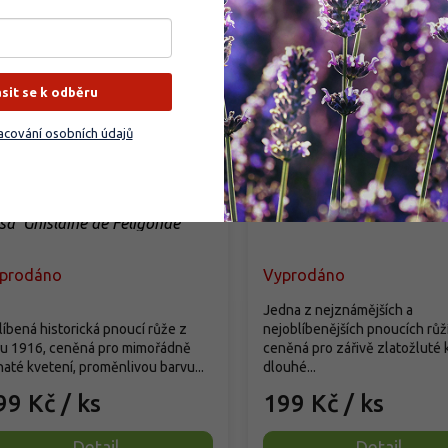
ásit se k odběru
cování osobních údajů
že 'Ghislaine de
Růže 'Golden Shower'
ligonde'
Rosa 'Golden Shower'
sa 'Ghislaine de Feligonde'
prodáno
Vyprodáno
Jedna z nejznámějších a
íbená historická pnoucí růže z
nejoblíbenějších pnoucích růží
ku 1916, ceněná pro mimořádně
ceněná pro zářivě zlatožluté 
até kvetení, proměnlivou barvu...
dlouhé...
99 Kč
/ ks
199 Kč
/ ks
Detail
Detail