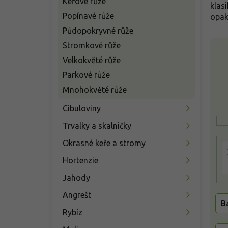
Keřové růže
n
klas
í
Popínavé růže
opak
p
Půdopokryvné růže
a
V
Stromkové růže
n
ý
e
Velkokvěté růže
p
l
Parkové růže
i
s
Mnohokvěté růže
p
Cibuloviny
r
o
Trvalky a skalničky
d
u
Okrasné keře a stromy
k
Hortenzie
t
ů
Jahody
Angrešt
B
Rybíz