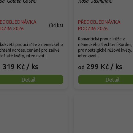
sa 'Golden Gate®'
Rosa 'Jasmina®'
ŘEDOBJEDNÁVKA
PŘEDOBJEDNÁVKA
(
34 ks
)
DZIM 2026
PODZIM 2026
Romantická pnoucí růže z
lkokvětá pnoucí růže z německého
německého šlechtění Kordes,
chtění Kordes, ceněná pro zářivě
pro nostalgické růžové květy,
tožluté květy, intenzivní...
intenzivní...
319 Kč
/ ks
299 Kč
/ ks
d
od
Detail
Detail