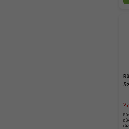
Rů
Ro
Vy
Pů
pův
růž