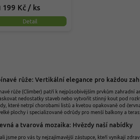
199 Kč
/ ks
d
Detail
O
v
l
á
d
ínavé růže: Vertikální elegance pro každou za
a
c
navé růže (Climber) patří k nejpůsobivějším prvkům zahradní a
í
skovat nedostatky staveb nebo vytvořit stinný kout pod rozkv
p
dy, které netrpí chorobami listů a kvetou opakovaně od červn
r
velké plochy i specializované odrůdy pro menší balkony a teras
v
k
evná a tvarová mozaika: Hvězdy naší nabídky
y
v
ý
ali jsme pro vás ty nejzajímavější zástupce, kteří vynikají zdra