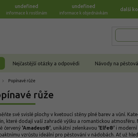
undefined
undefined
další k
informace k rostlinám
informace k objednávkám
Nejčastější otázky a odpovědi
Návody na pěstován
Popínavé růže
pínavé růže
ěňte své svislé plochy v kvetoucí stěny plné barev a vůní. Kat
lin, které dodají vaší zahradě výšku a romantickou atmosféru. N
vě červený
'Amadeus®'
, unikátní zelenkavou
'Elfe®'
i moderní
aktnímu vzrůstu ideální pro pěstování v nádobách. Ať už hled