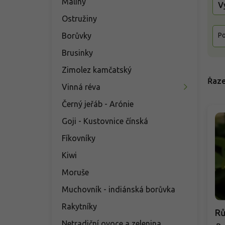
Maliny
V
Ostružiny
Borůvky
Po
Brusinky
Zimolez kamčatský
Řaze
Vinná réva
Černý jeřáb - Arónie
Goji - Kustovnice čínská
Fíkovníky
Kiwi
Moruše
Muchovník - indiánská borůvka
Rakytníky
Rů
Netradiční ovoce a zelenina