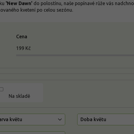
iku
'New Dawn'
do polostínu, naše popínavé růže vás nadchnou
ovaného kvetení po celou sezónu.
Cena
199
Kč
Na skladě
arva květu
Doba květu