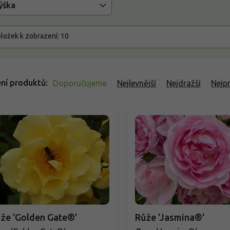
ýška
ložek k zobrazení:
10
ní produktů
Doporučujeme
Nejlevnější
Nejdražší
Nejp
že 'Golden Gate®'
Růže 'Jasmina®'