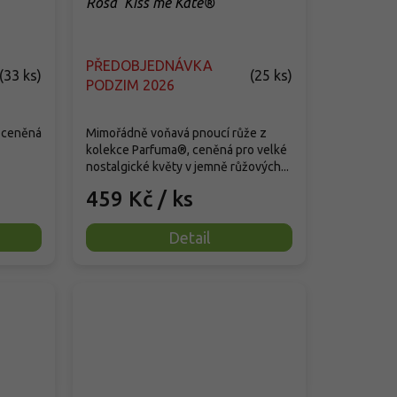
Rosa 'Kiss me Kate®'
PŘEDOBJEDNÁVKA
(
33 ks
)
(
25 ks
)
PODZIM 2026
 ceněná
Mimořádně voňavá pnoucí růže z
kolekce Parfuma®, ceněná pro velké
nostalgické květy v jemně růžových...
459 Kč
/ ks
Detail