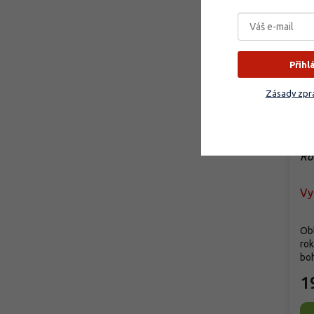
Přihl
Zásady zpra
Rů
Fe
Ro
Vy
Obl
ro
boh
1