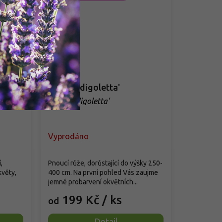
Růže 'Indigoletta'
Rosa 'Indigoletta'
Vyprodáno
,
Pnoucí růže, dorůstající do výšky 250-
květy,
400 cm. Na první pohled Vás zaujme
jemné probarvení okvětních...
199 Kč
/ ks
od
Detail