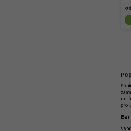
o
Pop
Popí
zama
odrů
pro 
Bar
Vybr