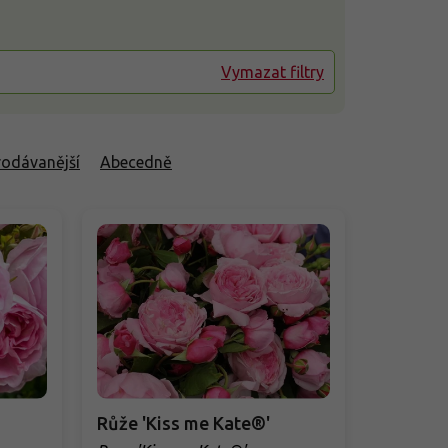
Vymazat filtry
rodávanější
Abecedně
Růže 'Kiss me Kate®'