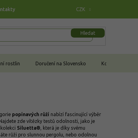
ontakty
CZK
Hledat
í rostlin
Doručení na Slovensko
Kontakt
egorie
popínavých růží
nabízí fascinující výběr
ajdete zde vítězky testů odolnosti, jako je
 kolekci
Siluetta®
, která je díky svému
áte růži pro slunnou pergolu, nebo odolnou