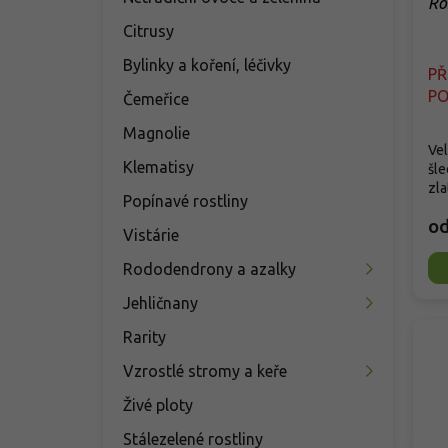
Ro
Citrusy
Bylinky a koření, léčivky
P
PO
Čemeřice
Magnolie
Ve
Klematisy
šle
zla
Popínavé rostliny
o
Vistárie
Rododendrony a azalky
Jehličnany
Rarity
Vzrostlé stromy a keře
Živé ploty
Stálezelené rostliny