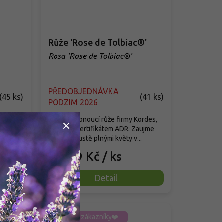
Růže 'Rose de Tolbiac®'
Rosa 'Rose de Tolbiac®'
PŘEDOBJEDNÁVKA
(
45 ks
)
(
41 ks
)
PODZIM 2026
 Kordes,
Elegantní pnoucí růže firmy Kordes,
 květy,
oceněná certifikátem ADR. Zaujme
velkými, hustě plnými květy v...
319 Kč
/ ks
od
Detail
Oblíbeno zákazníky❤️