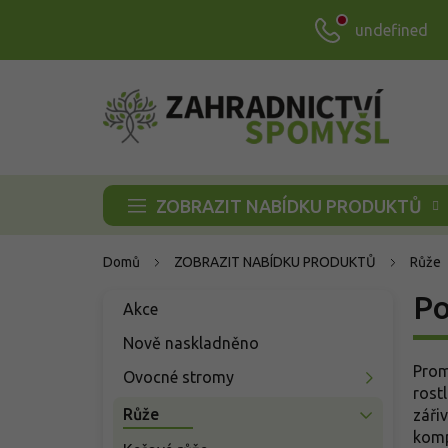
Přejít
undefined
na
obsah
ZOBRAZIT NABÍDKU PRODUKTŮ
Domů
ZOBRAZIT NABÍDKU PRODUKTŮ
Růže
P
Po
Přeskočit
Akce
o
kategorie
s
Nově naskladněno
t
Prom
Ovocné stromy
r
rost
a
Růže
záři
n
komp