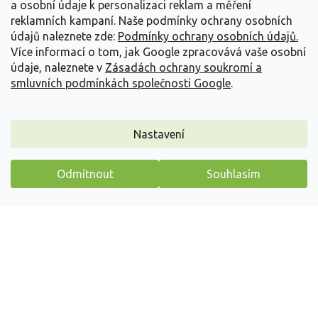
a osobní údaje k personalizaci reklam a měření
reklamních kampaní. Naše podmínky ochrany osobních
údajů naleznete zde:
Podmínky ochrany osobních údajů.
Doplňkové parametry
Více informací o tom, jak Google zpracovává vaše osobní
údaje, naleznete v
Zásadách ochrany soukromí a
Kategorie
:
Popínavé rostliny
smluvních podmínkách společnosti Google
.
EAN
:
2284900060915
Výška
:
1000 a více
Barva listu
:
Červená
,
Zelená
Nastavení
Světelné
Slunce
,
Polostín
podmínky
:
Odmítnout
Souhlasím
Balení
:
kontejner
Máme pro vás malý dárek
A: Parthenocissus B: CZ-4282 C:
Plant Passport
:
25/FP/0014 D: PL
Z
á
p
a