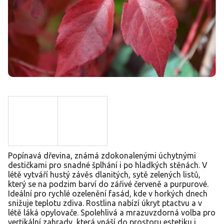
Popínavá dřevina, známá zdokonalenými úchytnými
destičkami pro snadné šplhání i po hladkých stěnách. V
létě vytváří hustý závěs dlanitých, sytě zelených listů,
který se na podzim barví do zářivé červeně a purpurové.
Ideální pro rychlé ozelenění fasád, kde v horkých dnech
snižuje teplotu zdiva. Rostlina nabízí úkryt ptactvu a v
létě láká opylovače. Spolehlivá a mrazuvzdorná volba pro
vertikální zahrady, která vnáší do prostoru estetiku i