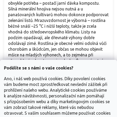
obvykle potřeba – postačí jarní dávka kompostu.
Silná minerální hnojiva nejsou nutná a u
panašovaných kultivarů mohou dokonce podporovat
zelenání listů. Mrazuvzdornost je výborná – rostlina
běžně snáší –25 °C i nižší teploty, takže je zcela
vhodná do středoevropského klimatu. Listy na
podzim opadávají, ale dřevnaté výhony dobře
odolávají zimě. Rostlina je obecně velmi odolná vůči
chorobám a škůdcům, jen občas se mohou objevit
mšice na mladých výhonech, a to zejména při
přemokření nebo stagnaci vzduchu. Řez není nutný,
ale lze jej provádět kdykoliv během vegetace, pokud
Podělíte se s námi o vaše cookies?
výhony příliš přerůstají. Rostlina dobře regeneruje a
snese i silnější zkrácení. Přísavník se přichytává
Ano, i náš web používá cookies. Díky povolení cookies
pomocí přísavných terčíků, proto není vhodný na
vám budeme moct zprostředkovat nevšední zážitek při
čerstvě natřené fasády nebo měkké omítky, ale
prohlížení našeho webu. Analytické cookies používáme
perfektně se hodí na pergoly, treláže, starší zdi,
k analýze návštěvnosti, personalizační nám pomáhají
kmeny stromů či jako půdopokryvná liána.
s přizpůsobením webu a díky marketingovým cookies se
vám zobrazí takové reklamy, které vás nebudou
Autor: Nikol | Revize: 11.6. 2026
otravovat.
S vaším souhlasem můžeme používat cookies