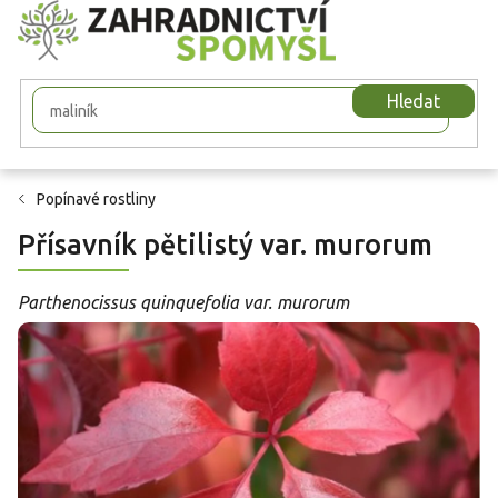
Přejít
na
obsah
Hledat
Popínavé rostliny
Přísavník pětilistý var. murorum
Parthenocissus quinquefolia var. murorum