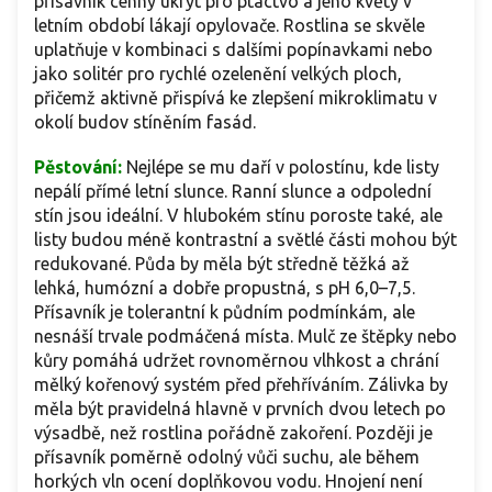
přísavník cenný úkryt pro ptactvo a jeho květy v
letním období lákají opylovače. Rostlina se skvěle
uplatňuje v kombinaci s dalšími popínavkami nebo
jako solitér pro rychlé ozelenění velkých ploch,
přičemž aktivně přispívá ke zlepšení mikroklimatu v
okolí budov stíněním fasád.
Pěstování:
Nejlépe se mu daří v polostínu, kde listy
nepálí přímé letní slunce. Ranní slunce a odpolední
stín jsou ideální. V hlubokém stínu poroste také, ale
listy budou méně kontrastní a světlé části mohou být
redukované. Půda by měla být středně těžká až
lehká, humózní a dobře propustná, s pH 6,0–7,5.
Přísavník je tolerantní k půdním podmínkám, ale
nesnáší trvale podmáčená místa. Mulč ze štěpky nebo
kůry pomáhá udržet rovnoměrnou vlhkost a chrání
mělký kořenový systém před přehříváním. Zálivka by
měla být pravidelná hlavně v prvních dvou letech po
výsadbě, než rostlina pořádně zakoření. Později je
přísavník poměrně odolný vůči suchu, ale během
horkých vln ocení doplňkovou vodu. Hnojení není