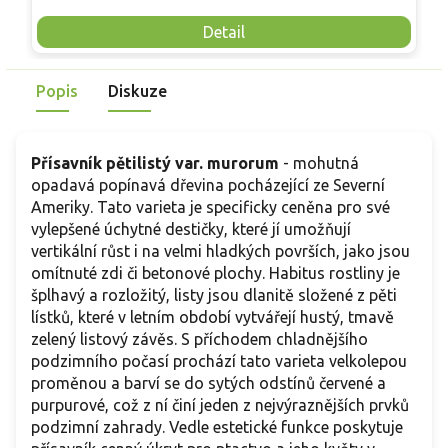
nutnosti opory, ideální pro nádoby, balkony i malé zahrady.
n
Mrazuvzdornost do −25 °C a spolehlivá vitalita z něj dělají
V
Detail
skvělou volbu pro každého pěstitele.
Popis
Diskuze
Přísavník pětilistý var. murorum
- mohutná
opadavá popínavá dřevina pocházející ze Severní
Ameriky. Tato varieta je specificky ceněna pro své
vylepšené úchytné destičky, které jí umožňují
vertikální růst i na velmi hladkých površích, jako jsou
omítnuté zdi či betonové plochy. Habitus rostliny je
šplhavý a rozložitý, listy jsou dlanitě složené z pěti
lístků, které v letním období vytvářejí hustý, tmavě
zelený listový závěs. S příchodem chladnějšího
podzimního počasí prochází tato varieta velkolepou
proměnou a barví se do sytých odstínů červené a
purpurové, což z ní činí jeden z nejvýraznějších prvků
podzimní zahrady. Vedle estetické funkce poskytuje