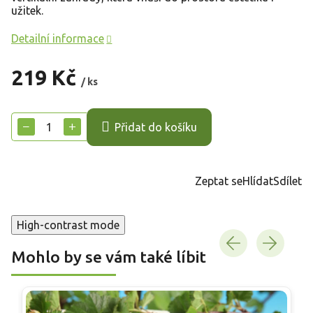
užitek.
Detailní informace
219 Kč
/ ks
Měrná
cena:
−
+
Přidat do košíku
Zeptat se
Hlídat
Sdílet
High-contrast mode
Mohlo by se vám také líbit