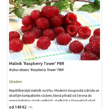
Maliník 'Raspberry Tower' PBR
P
'
Rubus idaeus 'Raspberry Tower' PBR
C
Skladem
S
Nejoblíbenější maliník na trhu. Moderní sloupovitá odrůda se
M
skvělým kompaktním růstem, která přináší od června do
A
srpna bohatou úrodu velkých, sladkých a šťavnatých plodů.
v
Pevné vzpřímené výhony tvoří elegantní habitus bez
j
od 149 Kč
o
/ ks