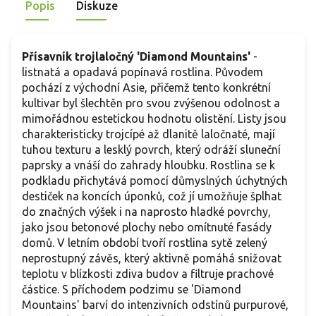
Popis
Diskuze
Přísavník trojlaločný 'Diamond Mountains'
-
listnatá a opadavá popínavá rostlina. Původem
pochází z východní Asie, přičemž tento konkrétní
kultivar byl šlechtěn pro svou zvýšenou odolnost a
mimořádnou estetickou hodnotu olistění. Listy jsou
charakteristicky trojcípé až dlanitě laločnaté, mají
tuhou texturu a lesklý povrch, který odráží sluneční
paprsky a vnáší do zahrady hloubku. Rostlina se k
podkladu přichytává pomocí důmyslných úchytných
destiček na koncích úponků, což jí umožňuje šplhat
do značných výšek i na naprosto hladké povrchy,
jako jsou betonové plochy nebo omítnuté fasády
domů. V letním období tvoří rostlina sytě zelený
neprostupný závěs, který aktivně pomáhá snižovat
teplotu v blízkosti zdiva budov a filtruje prachové
částice. S příchodem podzimu se 'Diamond
Mountains' barví do intenzivních odstínů purpurové,