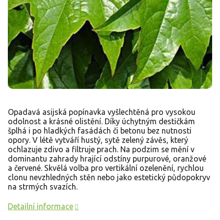
Opadavá asijská popínavka vyšlechtěná pro vysokou
odolnost a krásné olistění. Díky úchytným destičkám
šplhá i po hladkých fasádách či betonu bez nutnosti
opory. V létě vytváří hustý, sytě zelený závěs, který
ochlazuje zdivo a filtruje prach. Na podzim se mění v
dominantu zahrady hrající odstíny purpurové, oranžové
a červené. Skvělá volba pro vertikální ozelenění, rychlou
clonu nevzhledných stěn nebo jako estetický půdopokryv
na strmých svazích.
Detailní informace