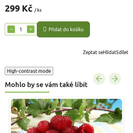
299 Kč
/ ks
Měrná
cena:
−
+
Přidat do košíku
Zeptat se
Hlídat
Sdílet
High-contrast mode
Mohlo by se vám také líbit