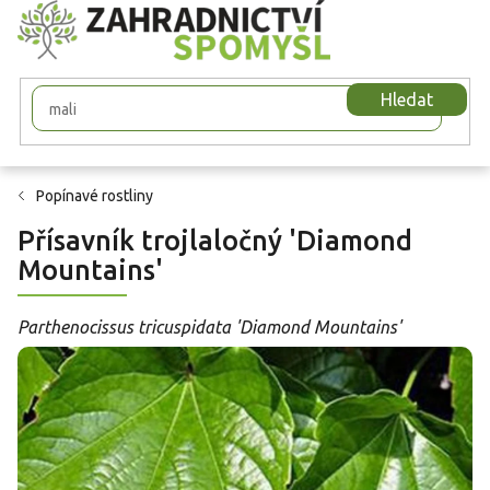
Přejít
na
obsah
Hledat
Popínavé rostliny
Přísavník trojlaločný 'Diamond
Mountains'
Parthenocissus tricuspidata 'Diamond Mountains'