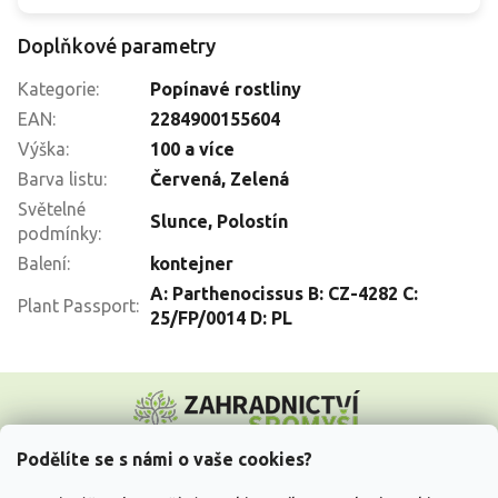
Doplňkové parametry
Kategorie
:
Popínavé rostliny
EAN
:
2284900155604
Výška
:
100 a více
Barva listu
:
Červená
,
Zelená
Světelné
Slunce
,
Polostín
podmínky
:
Balení
:
kontejner
A: Parthenocissus B: CZ-4282 C:
Plant Passport
:
25/FP/0014 D: PL
Z
á
p
a
Podělíte se s námi o vaše cookies?
t