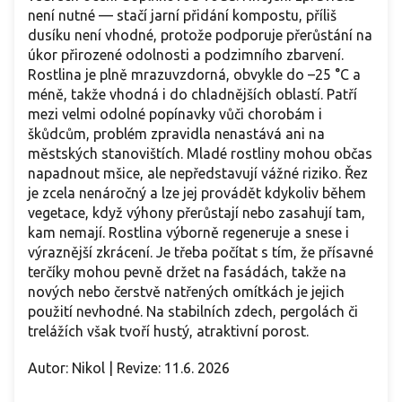
není nutné — stačí jarní přidání kompostu, příliš
dusíku není vhodné, protože podporuje přerůstání na
úkor přirozené odolnosti a podzimního zbarvení.
Rostlina je plně mrazuvzdorná, obvykle do –25 °C a
méně, takže vhodná i do chladnějších oblastí. Patří
mezi velmi odolné popínavky vůči chorobám i
škůdcům, problém zpravidla nenastává ani na
městských stanovištích. Mladé rostliny mohou občas
napadnout mšice, ale nepředstavují vážné riziko. Řez
je zcela nenáročný a lze jej provádět kdykoliv během
vegetace, když výhony přerůstají nebo zasahují tam,
kam nemají. Rostlina výborně regeneruje a snese i
výraznější zkrácení. Je třeba počítat s tím, že přísavné
terčíky mohou pevně držet na fasádách, takže na
nových nebo čerstvě natřených omítkách je jejich
použití nevhodné. Na stabilních zdech, pergolách či
trelážích však tvoří hustý, atraktivní porost.
Autor: Nikol | Revize: 11.6. 2026