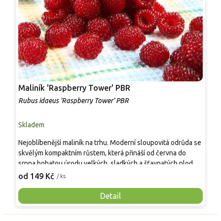
Maliník 'Raspberry Tower' PBR
P
'
Rubus idaeus 'Raspberry Tower' PBR
C
Skladem
S
Nejoblíbenější maliník na trhu. Moderní sloupovitá odrůda se
M
skvělým kompaktním růstem, která přináší od června do
A
srpna bohatou úrodu velkých, sladkých a šťavnatých plodů.
v
Pevné vzpřímené výhony tvoří elegantní habitus bez
j
od 149 Kč
o
/ ks
nutnosti opory, ideální pro nádoby, balkony i malé zahrady.
n
Mrazuvzdornost do −25 °C a spolehlivá vitalita z něj dělají
V
Detail
skvělou volbu pro každého pěstitele.