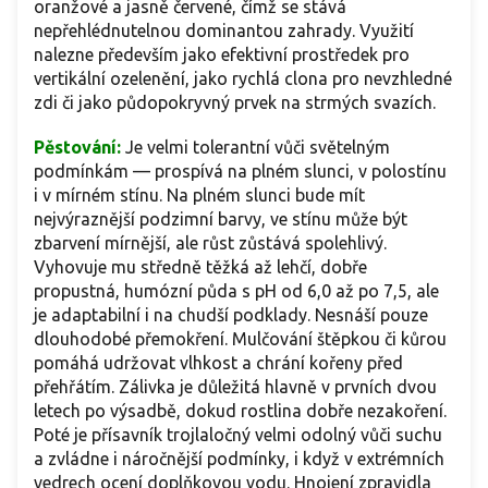
oranžové a jasně červené, čímž se stává
nepřehlédnutelnou dominantou zahrady. Využití
nalezne především jako efektivní prostředek pro
vertikální ozelenění, jako rychlá clona pro nevzhledné
zdi či jako půdopokryvný prvek na strmých svazích.
Pěstování:
Je velmi tolerantní vůči světelným
podmínkám — prospívá na plném slunci, v polostínu
i v mírném stínu. Na plném slunci bude mít
nejvýraznější podzimní barvy, ve stínu může být
zbarvení mírnější, ale růst zůstává spolehlivý.
Vyhovuje mu středně těžká až lehčí, dobře
propustná, humózní půda s pH od 6,0 až po 7,5, ale
je adaptabilní i na chudší podklady. Nesnáší pouze
dlouhodobé přemokření. Mulčování štěpkou či kůrou
pomáhá udržovat vlhkost a chrání kořeny před
přehřátím. Zálivka je důležitá hlavně v prvních dvou
letech po výsadbě, dokud rostlina dobře nezakoření.
Poté je přísavník trojlaločný velmi odolný vůči suchu
a zvládne i náročnější podmínky, i když v extrémních
vedrech ocení doplňkovou vodu. Hnojení zpravidla