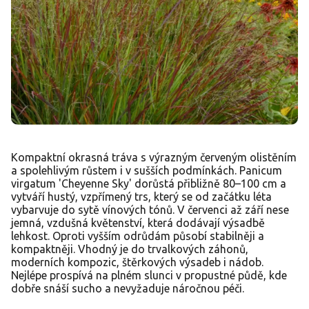
Kompaktní okrasná tráva s výrazným červeným olistěním
a spolehlivým růstem i v sušších podmínkách. Panicum
virgatum 'Cheyenne Sky' dorůstá přibližně 80–100 cm a
vytváří hustý, vzpřímený trs, který se od začátku léta
vybarvuje do sytě vínových tónů. V červenci až září nese
jemná, vzdušná květenství, která dodávají výsadbě
lehkost. Oproti vyšším odrůdám působí stabilněji a
kompaktněji. Vhodný je do trvalkových záhonů,
moderních kompozic, štěrkových výsadeb i nádob.
Nejlépe prospívá na plném slunci v propustné půdě, kde
dobře snáší sucho a nevyžaduje náročnou péči.