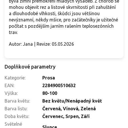
bývá zimní přemokření mladých výsadeb. Z chorob se
mohou objevit rez a listové skvrnitosti při zahuštění
a dlouhodobé vlhkosti, škůdci jsou většinou
nevýznamní, někdy mšice, pro začátečníky je užitečné
počítat s pozdějším jarním rašením teplosezónních
trav.
Autor: Jana | Revize: 05.05.2026
Doplňkové parametry
Kategorie
:
Prosa
EAN
:
2284900510632
Výška
:
80-100
Barva květu
:
Bez květu/Nenápadný květ
Barva listu
:
Červená
,
Vínová
,
Zelená
Doba květu
:
Červenec
,
Srpen
,
Září
Světelné
Slunce