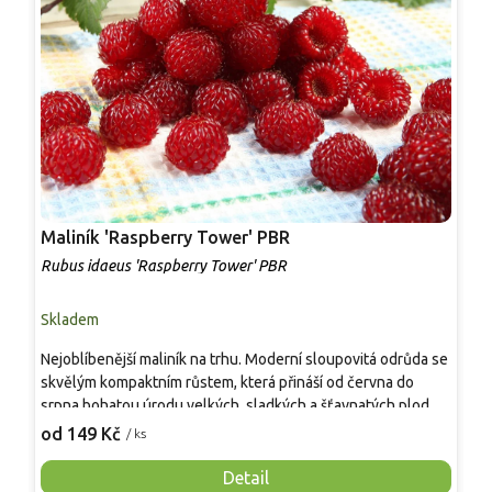
Maliník 'Raspberry Tower' PBR
P
'
Rubus idaeus 'Raspberry Tower' PBR
C
Skladem
S
Nejoblíbenější maliník na trhu. Moderní sloupovitá odrůda se
M
skvělým kompaktním růstem, která přináší od června do
A
srpna bohatou úrodu velkých, sladkých a šťavnatých plodů.
v
Pevné vzpřímené výhony tvoří elegantní habitus bez
j
od 149 Kč
o
/ ks
nutnosti opory, ideální pro nádoby, balkony i malé zahrady.
n
Mrazuvzdornost do −25 °C a spolehlivá vitalita z něj dělají
V
Detail