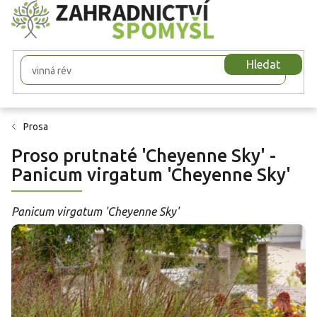
Přejít
na
obsah
Hledat
Prosa
Proso prutnaté 'Cheyenne Sky' -
Panicum virgatum 'Cheyenne Sky'
Panicum virgatum 'Cheyenne Sky'