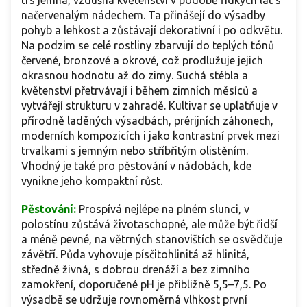
trs jemná, vzdušná květenství v podobě řídkých lat s
načervenalým nádechem. Ta přinášejí do výsadby
pohyb a lehkost a zůstávají dekorativní i po odkvětu.
Na podzim se celé rostliny zbarvují do teplých tónů
červené, bronzové a okrové, což prodlužuje jejich
okrasnou hodnotu až do zimy. Suchá stébla a
květenství přetrvávají i během zimních měsíců a
vytvářejí strukturu v zahradě. Kultivar se uplatňuje v
přírodně laděných výsadbách, prérijních záhonech,
moderních kompozicích i jako kontrastní prvek mezi
trvalkami s jemným nebo stříbřitým olistěním.
Vhodný je také pro pěstování v nádobách, kde
vynikne jeho kompaktní růst.
Pěstování:
Prospívá nejlépe na plném slunci, v
polostínu zůstává životaschopné, ale může být řidší
a méně pevné, na větrných stanovištích se osvědčuje
závětří. Půda vyhovuje písčitohlinitá až hlinitá,
středně živná, s dobrou drenáží a bez zimního
zamokření, doporučené pH je přibližně 5,5–7,5. Po
výsadbě se udržuje rovnoměrná vlhkost první