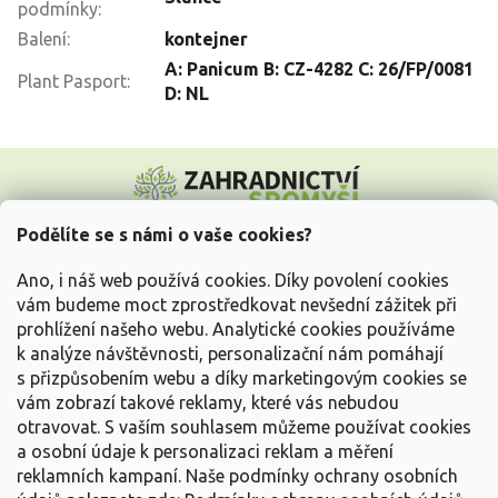
podmínky
:
Balení
:
kontejner
A: Panicum B: CZ-4282 C: 26/FP/0081
Plant Pasport
:
D: NL
Z
á
p
a
Podělíte se s námi o vaše cookies?
t
Vše o nákupu
í
Ano, i náš web používá cookies. Díky povolení cookies
vám budeme moct zprostředkovat nevšední zážitek při
prohlížení našeho webu. Analytické cookies používáme
Informace pro Vás
k analýze návštěvnosti, personalizační nám pomáhají
s přizpůsobením webu a díky marketingovým cookies se
Kontakujte nás
vám zobrazí takové reklamy, které vás nebudou
otravovat.
S vaším souhlasem můžeme používat cookies
a osobní údaje k personalizaci reklam a měření
reklamních kampaní. Naše podmínky ochrany osobních