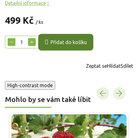
Detailní informace
499 Kč
/ ks
Měrná
cena:
−
+
Přidat do košíku
Zeptat se
Hlídat
Sdílet
High-contrast mode
Mohlo by se vám také líbit