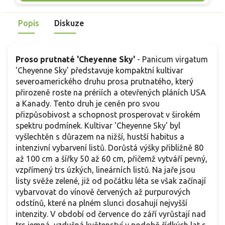
skvělou volbu pro každého pěstitele.
Popis
Diskuze
Proso prutnaté 'Cheyenne Sky'
- Panicum virgatum
'Cheyenne Sky' představuje kompaktní kultivar
severoamerického druhu prosa prutnatého, který
přirozeně roste na prériích a otevřených pláních USA
a Kanady. Tento druh je ceněn pro svou
přizpůsobivost a schopnost prosperovat v širokém
spektru podmínek. Kultivar 'Cheyenne Sky' byl
vyšlechtěn s důrazem na nižší, hustší habitus a
intenzivní vybarvení listů. Dorůstá výšky přibližně 80
až 100 cm a šířky 50 až 60 cm, přičemž vytváří pevný,
vzpřímený trs úzkých, lineárních listů. Na jaře jsou
listy svěže zelené, již od počátku léta se však začínají
vybarvovat do vínově červených až purpurových
odstínů, které na plném slunci dosahují nejvyšší
intenzity. V období od července do září vyrůstají nad