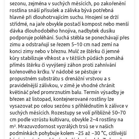
sezonu, zejména v suchých měsících, po zakořenění
rostlina snáší přísušek a zálivka bývá potřebná
hlavně při dlouhotrvajícím suchu. Hnojení se drží
střídmé, na jaře obvykle postačí kompost nebo menší
dávka dlouhodobého hnojiva, nadbytek dusíku
podporuje poléhání. Suchá stébla se ponechávají přes
zimu a odstraňují se řezem 5–10 cm nad zemí na
konci zimy nebo v březnu. Mulč ze štěrku či jemné
kůry stabilizuje vlhkost a v těžších půdách pomáhá
příměs štěrku či vyvýšený záhon proti zahnívání
kořenového krčku. V nádobě se pěstuje v
propustném substrátu s drenážní vrstvou a s
pravidelnější zálivkou, v zimě je vhodné chránit
květináč před promrznutím balu. Termín výsadby je
březen až listopad, kontejnerované rostliny lze
vysazovat po celou sezónu s přihlédnutím k zálivce v
suchých měsících. Rozestupy se volí přibližně 50–70
cm podle vzrůstu kultivaru, obvykle 2–4 rostliny na
m². Mrazuvzdornost vyzrálých trsů se v našich
podmínkách pohybuje kolem −25 až −30 °C, citlivější