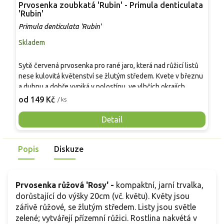
Prvosenka zoubkatá 'Rubin' - Primula denticulata
P
'Rubin'
P
Primula denticulata 'Rubin'
Skladem
S
H
Sytě červená prvosenka pro rané jaro, která nad růžicí listů
c
nese kulovitá květenství se žlutým středem. Kvete v březnu
š
a dubnu a dobře vyniká v polostínu, ve vlhčích okrajích
p
8
záhonů i u vodních prvků. Výška se obvykle pohybuje kolem
od 149 Kč
/ ks
o
0,20–0,30 m, šířka trsu podobně, takže se hodí i do truhlíků.
c
Oproti běžným růžovým prvosenkám působí 'Rubin' tepleji a
Detail
o
výrazněji, přitom si drží čistý tvar květenství. Květy jsou
r
navštěvované časnými opylovači a barva dobře ladí se
a
Popis
Diskuze
žlutými narcisy, modřenci a bílými formami prvosenek.
d
Prvosenka růžová 'Rosy' -
kompaktní, jarní trvalka,
dorůstající do výšky 20cm (vč. květu). Květy jsou
zářivě růžové, se žlutým středem. Listy jsou světle
zelené; vytvářejí přízemní růžici. Rostlina nakvétá v