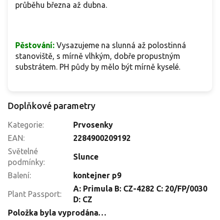
průběhu března až dubna.
Pěstování:
Vysazujeme na slunná až polostinná
stanoviště, s mírně vlhkým, dobře propustným
substrátem. PH půdy by mělo být mírně kyselé.
Doplňkové parametry
Kategorie
:
Prvosenky
EAN
:
2284900209192
Světelné
Slunce
podmínky
:
Balení
:
kontejner p9
A: Primula B: CZ-4282 C: 20/FP/0030
Plant Passport
:
D: CZ
Položka byla vyprodána…