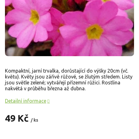
Kompaktní, jarní trvalka, dorůstající do výšky 20cm (vč.
květu). Květy jsou zářivě růžové, se žlutým středem. Listy
jsou světle zelené; vytvářejí přízemní růžici. Rostlina
nakvétá v průběhu března až dubna.
Detailní informace
49 Kč
/ ks
Měrná
cena: