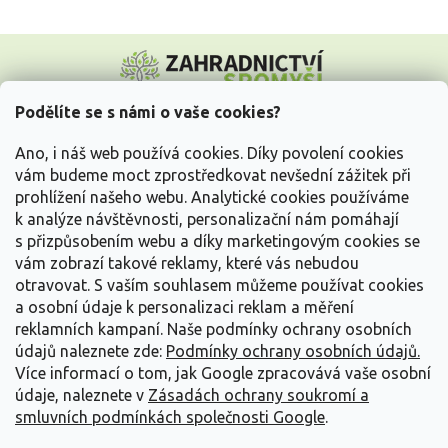
Z
á
p
a
Podělíte se s námi o vaše cookies?
t
Vše o nákupu
í
Ano, i náš web používá cookies. Díky povolení cookies
vám budeme moct zprostředkovat nevšední zážitek při
prohlížení našeho webu. Analytické cookies používáme
Informace pro Vás
k analýze návštěvnosti, personalizační nám pomáhají
s přizpůsobením webu a díky marketingovým cookies se
Kontakujte nás
vám zobrazí takové reklamy, které vás nebudou
otravovat.
S vaším souhlasem můžeme používat cookies
a osobní údaje k personalizaci reklam a měření
reklamních kampaní. Naše podmínky ochrany osobních
údajů naleznete zde:
Podmínky ochrany osobních údajů.
Více informací o tom, jak Google zpracovává vaše osobní
údaje, naleznete v
Zásadách ochrany soukromí a
smluvních podmínkách společnosti Google
.