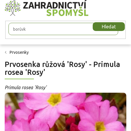
Přejít
na
obsah
Hledat
Prvosenky
Prvosenka růžová 'Rosy' - Primula
rosea 'Rosy'
Primula rosea 'Rosy'