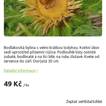
Bodlákovitá bylina s velmi krátkou lodyhou. Květní úbor
sedí uprostřed přízemní růžice. Podlouhlé listy ostnitě
zubaté, bodlinaté a na líci bílé, na rubu žlutavé. Kvete od
července do září. Dorůstá 30 cm.
Detailní informace
49 Kč
/ ks
Měrná
cena:
Zeptat se
Hlídat
Sdílet