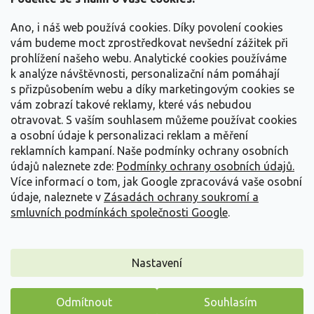
t
Vše o nákupu
í
Ano, i náš web používá cookies. Díky povolení cookies
vám budeme moct zprostředkovat nevšední zážitek při
prohlížení našeho webu. Analytické cookies používáme
Informace pro Vás
k analýze návštěvnosti, personalizační nám pomáhají
s přizpůsobením webu a díky marketingovým cookies se
Kontakujte nás
vám zobrazí takové reklamy, které vás nebudou
otravovat.
S vaším souhlasem můžeme používat cookies
a osobní údaje k personalizaci reklam a měření
reklamních kampaní. Naše podmínky ochrany osobních
údajů naleznete zde:
Podmínky ochrany osobních údajů.
Více informací o tom, jak Google zpracovává vaše osobní
údaje, naleznete v
Zásadách ochrany soukromí a
smluvních podmínkách společnosti Google
.
Vytvořil Shoptet
Nastavení
Copyright 2026
Zahradnictví Spomyšl
. Všechna práva
Odmítnout
Souhlasím
vyhrazena.