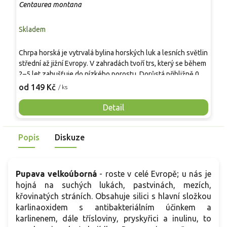
c
Centaurea montana
C
Skladem
S
V
Chrpa horská je vytrvalá bylina horských luk a lesních světlin
e
střední až jižní Evropy. V zahradách tvoří trs, který se během
k
2–5 let zahušťuje do nízkého porostu. Dorůstá přibližně 0,4–
k
7
0,6 m a rozrůstá se na 0,5–0,8 m, proto se hodí do lemů a
od 149 Kč
/ ks
o
přírodních výsadeb. Přízemní růžice nese kopinaté listy 8–15
p
cm, šedozelené a jemně plstnaté. Od konce května do
Detail
č
července nese na lodyhách 30–60 cm jednotlivé úbory 5–7
n
cm, sytě modré s růžově fialovým středem. Je včelomilná,
s
Popis
Diskuze
květy jsou vhodné k řezu, bez výrazné vůně.
m
Pupava velkoúborná
- roste v celé Evropě; u nás je
hojná na suchých lukách, pastvinách, mezích,
křovinatých stráních. Obsahuje silici s hlavní složkou
karlinaoxidem s antibakteriálním účinkem a
karlinenem, dále třísloviny, pryskyřici a inulinu, to