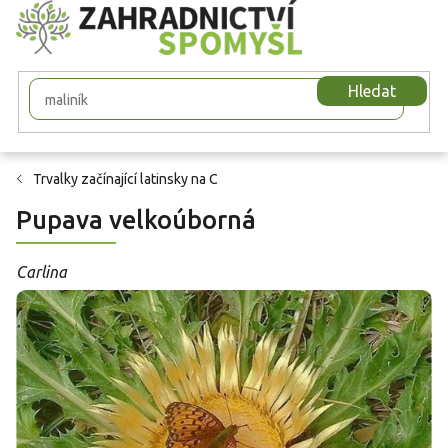
Přejít
na
obsah
Hledat
Trvalky začínající latinsky na C
Pupava velkoúborná
Carlina