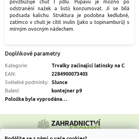
povzbuzuje chuť l jídlu. Pupavu je možno po
odstranění nažek a listů konzumovat. Jí se bílá
podsada kalichu. Struktura je podobna kedlubně,
zatímco v chuti je cítit inulin (jako u topinamburů) s
mírným ovocným nádechem.
Doplňkové parametry
Kategorie
:
Trvalky začínající latinsky na C
EAN
:
2284900073403
Světelné podmínky
:
Slunce
Balení
:
kontejner p9
Položka byla vyprodána…
Z
á
p
a
Podělíte se s námi o vaše cookies?