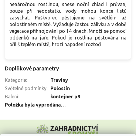
nenáročnou rostlinou, snese noční chlad i průvan,
pouze při nedostatku vody mohou konce listů
zasychat. Puškvorec pěstujeme na světlém až
polostinném místě. Vyžaduje častou zálivku a v době
vegetace přihnojování po 14 dnech. Množí se pomocí
oddenků na jaře. Pokud je rostlina pěstována na
příliš teplém místě, hrozí napadení roztoči.
Doplňkové parametry
Kategorie
:
Traviny
Světelné podmínky
:
Polostín
Balení
:
kontejner p9
Položka byla vyprodána…
Z
á
p