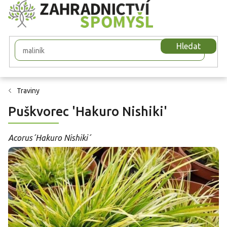
Přejít
na
obsah
Hledat
Traviny
Puškvorec 'Hakuro Nishiki'
Acorus´Hakuro Nishiki´