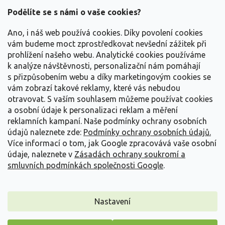
a
Podělíte se s námi o vaše cookies?
t
Vše o nákupu
í
Ano, i náš web používá cookies. Díky povolení cookies
vám budeme moct zprostředkovat nevšední zážitek při
prohlížení našeho webu. Analytické cookies používáme
Informace pro Vás
k analýze návštěvnosti, personalizační nám pomáhají
s přizpůsobením webu a díky marketingovým cookies se
Kontakujte nás
vám zobrazí takové reklamy, které vás nebudou
otravovat.
S vaším souhlasem můžeme používat cookies
a osobní údaje k personalizaci reklam a měření
reklamních kampaní. Naše podmínky ochrany osobních
údajů naleznete zde:
Podmínky ochrany osobních údajů.
Více informací o tom, jak Google zpracovává vaše osobní
údaje, naleznete v
Zásadách ochrany soukromí a
smluvních podmínkách společnosti Google
.
Vytvořil Shoptet
Nastavení