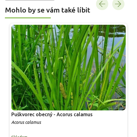
Mohlo by se vám také líbit
Puškvorec obecný - Acorus calamus
P
g
Acorus calamus
A