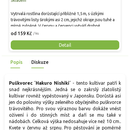
Skladem
S
Vytrvalá rostlina dorůstající přibližně 1,5 m, s úzkými
N
trávovitými listy širokými asi 2 cm, jejichž okraje jsou tuhé a
h
mírně zvlněné. V červnu a červenci vytváří drobné
s
žlutozelené až zelené květy v hustých štíhlých palicích. Po
t
od 159 Kč
o
/ ks
odkvětu vznikají červené bobule, které v našich podmínkách
n
nedozrávají. Rozmnožuje se vegetativně. Ideální pro
v
Detail
mokřadní partie, u břehů jezírek či vlhčích částí zahrady.
j
Popis
Diskuze
Puškvorec ´Hakuro Nishiki´
- tento kultivar patří k
snad nejkrásnějším. Jedná se o zakrslý zlatolistý
kultivar rovněž vypěstovaný v Japonsku. Dorůstá asi
jen do poloviny výšky zeleného obyčejného puškvorce
trávovitého. Pro svou výraznou barvu dokáže vnést
oživení i do stinných míst a daří se mu také v
nádobách. Celková výška nedosahuje více než 10 cm..
Kvete v červnu až srpnu. Pro pěstování je poměrně