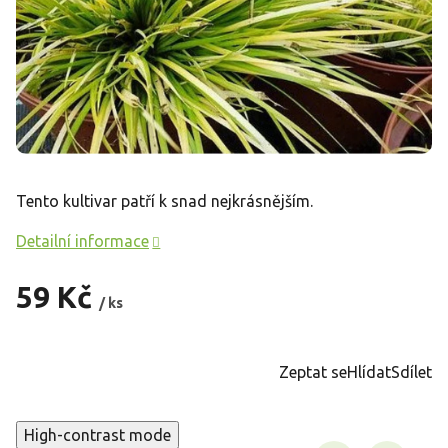
Tento kultivar patří k snad nejkrásnějším.
Detailní informace
59 Kč
/ ks
Měrná
cena:
Zeptat se
Hlídat
Sdílet
High-contrast mode