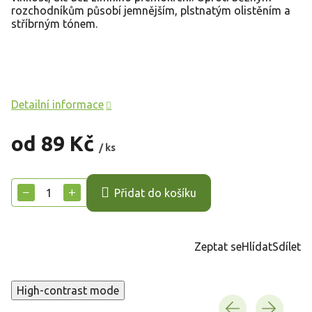
rozchodníkům působí jemnějším, plstnatým olistěním a
stříbrným tónem.
Detailní informace
od
89 Kč
/ ks
Měrná
cena:
−
+
Přidat do košíku
Zeptat se
Hlídat
Sdílet
High-contrast mode