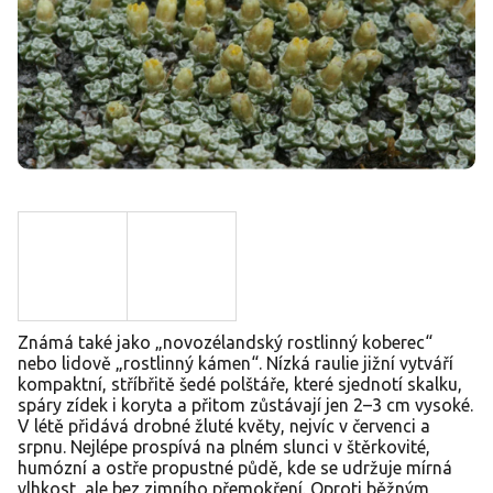
Známá také jako „novozélandský rostlinný koberec“
nebo lidově „rostlinný kámen“. Nízká raulie jižní vytváří
kompaktní, stříbřitě šedé polštáře, které sjednotí skalku,
spáry zídek i koryta a přitom zůstávají jen 2–3 cm vysoké.
V létě přidává drobné žluté květy, nejvíc v červenci a
srpnu. Nejlépe prospívá na plném slunci v štěrkovité,
humózní a ostře propustné půdě, kde se udržuje mírná
vlhkost, ale bez zimního přemokření. Oproti běžným