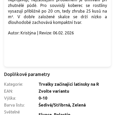
zhutnělé půdě. Pro souvislý koberec se rostliny
vysazují přibližně po 20 cm, tedy zhruba 25 kusů na
m². V dobře založené skalce se drží nízko a
dlouhodobě zachovává kompaktní tvar.
Autor: Kristýna | Revize: 06.02. 2026
Doplňkové parametry
Kategorie
:
Trvalky začínající latinsky na R
EAN
:
Zvolte variantu
Výška
:
0-10
Barva listu
:
Šedivá/Stříbrná, Zelená
Světelné
Slunce
,
Polostín