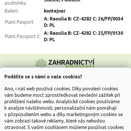
podmínky
:
Balení
:
kontejner
A: Raoulia B: CZ-4282 C: 26/FP/0034
Plant Pasport
:
D: PL
A: Raoulia B: CZ-4282 C: 25/FP/0130
Plant Passport 2
:
D: PL
Z
á
p
a
Podělíte se s námi o vaše cookies?
t
Vše o nákupu
í
Ano, i náš web používá cookies. Díky povolení cookies
vám budeme moct zprostředkovat nevšední zážitek při
prohlížení našeho webu. Analytické cookies používáme
Informace pro Vás
k analýze návštěvnosti, personalizační nám pomáhají
s přizpůsobením webu a díky marketingovým cookies se
Kontakujte nás
vám zobrazí takové reklamy, které vás nebudou
otravovat.
S vaším souhlasem můžeme používat cookies