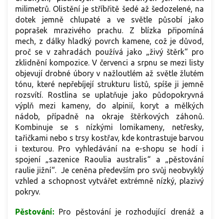
milimetrů. Olistění je stříbřitě šedé až šedozelené, na
dotek jemně chlupaté a ve světle působí jako
poprašek mrazivého prachu. Z blízka připomíná
mech, z dálky hladký povrch kamene, což je důvod,
proč se v zahradách používá jako „živý štěrk“ pro
zklidnění kompozice. V červenci a srpnu se mezi listy
objevují drobné úbory v nažloutlém až světle žlutém
tónu, které nepřebíjejí strukturu listů, spíše ji jemně
rozsvítí. Rostlina se uplatňuje jako půdopokryvná
výplň mezi kameny, do alpinií, koryt a mělkých
nádob, případně na okraje štěrkových záhonů.
Kombinuje se s nízkými lomikameny, netřesky,
tařičkami nebo s trsy kostřav, kde kontrastuje barvou
i texturou. Pro vyhledávání na e-shopu se hodí i
spojení „sazenice Raoulia australis“ a „pěstování
raulie jižní“. Je ceněna především pro svůj neobvyklý
vzhled a schopnost vytvářet extrémně nízký, plazivý
pokryv.
Pěstování:
Pro pěstování je rozhodující drenáž a