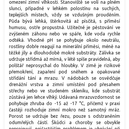
omezení zimní vlhkosti. Stanoviště se volí na plném
slunci, případně v lehkém polostínu na suchých,
teplejších místech, vždy se vzdušným prouděním.
Půda bývá lehká, štěrkovitá až písčitá, s příměsí
humusu, ostře propustná. Užitečné je pěstování ve
zvýšeném záhonu nebo ve spáře, kde voda rychle
odtéká. Vhodné pH se pohybuje okolo neutrálu,
rostliny dobře reagují na minerální příměsi, méně na
těžké jíly a dlouhodobě mokré substráty. Zálivka se
udržuje střídmá až mírná, v létě spíše pravidelná, aby
polštář neprosychal do hloubky. V zimě je rizikové
přemokření, zapaření pod sněhem a opakované
střídání tání a mrazu. V nádobách se osvědčuje
drenážní vrstva a zimní umístění pod přesahem
střechy nebo ve studeném skleníku, kde substrát
zůstává jen lehce vlhký. Udávaná mrazuvzdornost se
pohybuje zhruba do -15 až -17 °C, přičemž v praxi
častěji rozhoduje zimní mokro než samotný mráz.
Porost se udržuje bez řezu, pouze s odstraněním
odumřelých částí. Škůdci a choroby se obvykle
neprojevují, nejčastějším problémem je uhnívání při