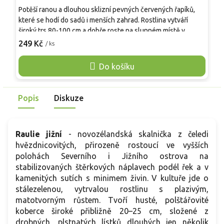
Potěší ranou a dlouhou sklizní pevných červených řapíků,
D
které se hodí do sadů i menších zahrad. Rostlina vytváří
d
široký trs 80-100 cm a dobře roste na slunném místě v
e
humózní půdě. Je ceněna pro stabilní výnos, spolehlivý růst
249 Kč
/ ks
m
o
a odolnost vůči chladu do -25 °C. Pěstuje se pro kuchyňské
1
využití, podobně jako běžné rebarbory, ale s výraznější
Do košíku
z
barvou a delší sezónou.
K
k
Popis
Diskuze
O
p
s
Raulie jižní
- novozélandská skalnička z čeledi
hvězdnicovitých, přirozeně rostoucí ve vyšších
polohách Severního i Jižního ostrova na
stabilizovaných štěrkových náplavech podél řek a v
kamenitých sutích s minimem živin. V kultuře jde o
stálezelenou, vytrvalou rostlinu s plazivým,
matotvorným růstem. Tvoří husté, polštářovité
koberce široké přibližně 20–25 cm, složené z
drobných, plstnatých lístků dlouhých jen několik