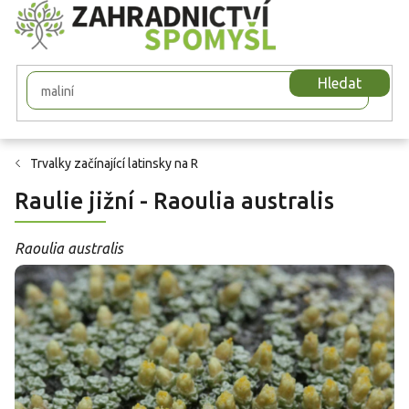
Přejít
na
obsah
Hledat
Trvalky začínající latinsky na R
Raulie jižní - Raoulia australis
Raoulia australis