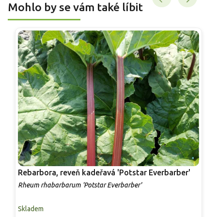
Mohlo by se vám také líbit
Rebarbora, reveň kadeřavá 'Potstar Everbarber'
R
r
Rheum rhabarbarum 'Potstar Everbarber'
R
Skladem
S