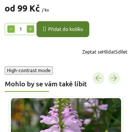
od
99 Kč
/ ks
Měrná
cena:
−
+
Přidat do košíku
Zeptat se
Hlídat
Sdílet
High-contrast mode
Mohlo by se vám také líbit