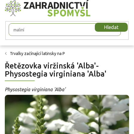
Přejít
na
obsah
Hledat
Trvalky začínající latinsky na P
Řetězovka viržinská 'Alba'-
Physostegia virginiana 'Alba'
Physostegia virginiana 'Alba'