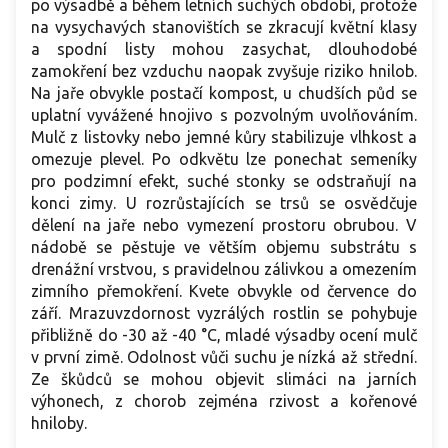
po výsadbě a během letních suchých období, protože
na vysychavých stanovištích se zkracují květní klasy
a spodní listy mohou zasychat, dlouhodobé
zamokření bez vzduchu naopak zvyšuje riziko hnilob.
Na jaře obvykle postačí kompost, u chudších půd se
uplatní vyvážené hnojivo s pozvolným uvolňováním.
Mulč z listovky nebo jemné kůry stabilizuje vlhkost a
omezuje plevel. Po odkvětu lze ponechat semeníky
pro podzimní efekt, suché stonky se odstraňují na
konci zimy. U rozrůstajících se trsů se osvědčuje
dělení na jaře nebo vymezení prostoru obrubou. V
nádobě se pěstuje ve větším objemu substrátu s
drenážní vrstvou, s pravidelnou zálivkou a omezením
zimního přemokření. Kvete obvykle od července do
září. Mrazuvzdornost vyzrálých rostlin se pohybuje
přibližně do -30 až -40 °C, mladé výsadby ocení mulč
v první zimě. Odolnost vůči suchu je nízká až střední.
Ze škůdců se mohou objevit slimáci na jarních
výhonech, z chorob zejména rzivost a kořenové
hniloby.