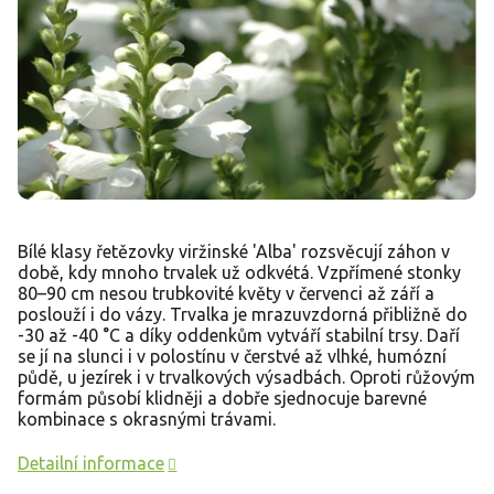
Bílé klasy řetězovky viržinské 'Alba' rozsvěcují záhon v
době, kdy mnoho trvalek už odkvétá. Vzpřímené stonky
80–90 cm nesou trubkovité květy v červenci až září a
poslouží i do vázy. Trvalka je mrazuvzdorná přibližně do
-30 až -40 °C a díky oddenkům vytváří stabilní trsy. Daří
se jí na slunci i v polostínu v čerstvé až vlhké, humózní
půdě, u jezírek i v trvalkových výsadbách. Oproti růžovým
formám působí klidněji a dobře sjednocuje barevné
kombinace s okrasnými trávami.
Detailní informace