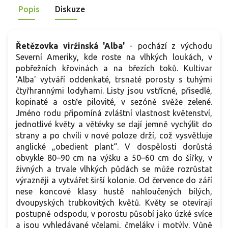
Popis
Diskuze
okrasnými travami, růžové tóny působí měkčeji.
v
t
Řetězovka viržinská 'Alba'
- pochází z východu
Severní Ameriky, kde roste na vlhkých loukách, v
pobřežních křovinách a na březích toků. Kultivar
'Alba' vytváří oddenkaté, trsnaté porosty s tuhými
čtyřhrannými lodyhami. Listy jsou vstřícné, přisedlé,
kopinaté a ostře pilovité, v sezóně svěže zelené.
Jméno rodu připomíná zvláštní vlastnost květenství,
jednotlivé květy a větévky se dají jemně vychýlit do
strany a po chvíli v nové poloze drží, což vysvětluje
anglické „obedient plant“. V dospělosti dorůstá
obvykle 80–90 cm na výšku a 50–60 cm do šířky, v
živných a trvale vlhkých půdách se může rozrůstat
výrazněji a vytvářet širší kolonie. Od července do září
nese koncové klasy hustě nahloučených bílých,
dvoupyských trubkovitých květů. Květy se otevírají
postupně odspodu, v porostu působí jako úzké svíce
a jsou vyhledávané včelami, čmeláky i motýly. Vůně