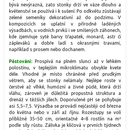
bývá nevýrazná, zato stonky drží ve váze dlouho a
květenství se používá i k sušení. Po odkvětu zůstávají
zelené semeníky dekorativní až do podzimu. V
kompozicích se uplatní v přírodně laděných
výsadbách, u vodních prvků i ve smíšených záhonech,
kde zjemňuje syté barvy třapatek, monard, astr či
zápleváků a dobře ladí s okrasnými travami,
například s prosem nebo dochanem.
Pěstování:
Prospívá na plném slunci až v lehkém
polostínu, v teplejším mikroklimatu obvykle kvete
déle. Vhodné je místo chráněné před prudkým
větrem, aby se stonky nelámaly. Nejlépe roste v
čerstvé až vlhké, humózní a živné půdě, která drží
vláhu, zároveň je důležitá propustná struktura a
drenáž v těžších jílech. Doporučené pH se pohybuje
asi 5,5–7,5. Výsadba se provádí nejčastěji od března
do května nebo v září až říjnu. Rozestupy se volí
přibližně 35–50 cm, orientačně 4–8 rostlin na m²
podle síly růstu. Zálivka je klíčová v prvních týdnech