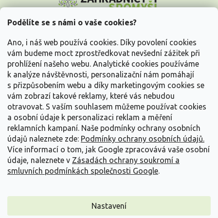
p
a
Podělíte se s námi o vaše cookies?
t
Vše o nákupu
í
Ano, i náš web používá cookies. Díky povolení cookies
vám budeme moct zprostředkovat nevšední zážitek při
prohlížení našeho webu. Analytické cookies používáme
Informace pro Vás
k analýze návštěvnosti, personalizační nám pomáhají
s přizpůsobením webu a díky marketingovým cookies se
Kontakujte nás
vám zobrazí takové reklamy, které vás nebudou
otravovat.
S vaším souhlasem můžeme používat cookies
a osobní údaje k personalizaci reklam a měření
reklamních kampaní. Naše podmínky ochrany osobních
údajů naleznete zde:
Podmínky ochrany osobních údajů.
Více informací o tom, jak Google zpracovává vaše osobní
údaje, naleznete v
Zásadách ochrany soukromí a
smluvních podmínkách společnosti Google
.
Vytvořil Shoptet
Nastavení