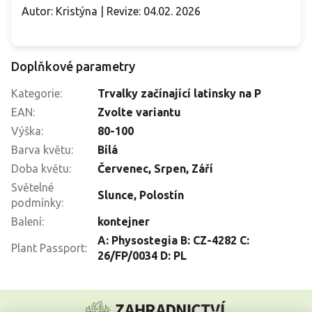
Autor: Kristýna | Revize: 04.02. 2026
Doplňkové parametry
Kategorie
:
Trvalky začínající latinsky na P
EAN
:
Zvolte variantu
Výška
:
80-100
Barva květu
:
Bílá
Doba květu
:
Červenec
,
Srpen
,
Září
Světelné
Slunce
,
Polostín
podmínky
:
Balení
:
kontejner
A: Physostegia B: CZ-4282 C:
Plant Passport
:
26/FP/0034 D: PL
Z
á