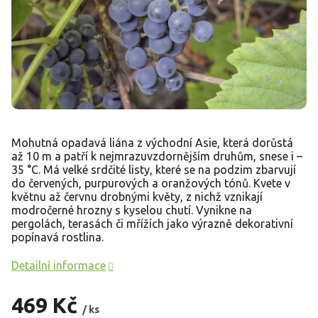
Mohutná opadavá liána z východní Asie, která dorůstá
až 10 m a patří k nejmrazuvzdornějším druhům, snese i –
35 °C. Má velké srdčité listy, které se na podzim zbarvují
do červených, purpurových a oranžových tónů. Kvete v
květnu až červnu drobnými květy, z nichž vznikají
modročerné hrozny s kyselou chutí. Vynikne na
pergolách, terasách či mřížích jako výrazně dekorativní
popínavá rostlina.
Detailní informace
469 Kč
/ ks