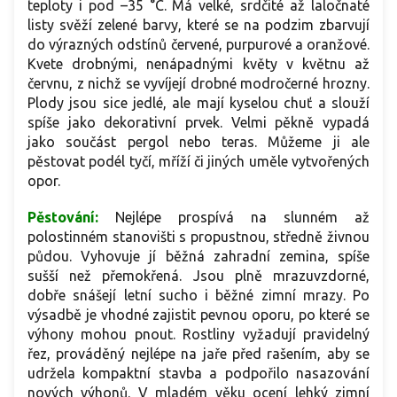
teploty i pod –35 °C. Má velké, srdčité až laločnaté
listy svěží zelené barvy, které se na podzim zbarvují
do výrazných odstínů červené, purpurové a oranžové.
Kvete drobnými, nenápadnými květy v květnu až
červnu, z nichž se vyvíjejí drobné modročerné hrozny.
Plody jsou sice jedlé, ale mají kyselou chuť a slouží
spíše jako dekorativní prvek. Velmi pěkně vypadá
jako součást pergol nebo teras. Můžeme ji ale
pěstovat podél tyčí, mříží či jiných uměle vytvořených
opor.
Pěstování:
Nejlépe prospívá na slunném až
polostinném stanovišti s propustnou, středně živnou
půdou. Vyhovuje jí běžná zahradní zemina, spíše
sušší než přemokřená. Jsou plně mrazuvzdorné,
dobře snášejí letní sucho i běžné zimní mrazy. Po
výsadbě je vhodné zajistit pevnou oporu, po které se
výhony mohou pnout. Rostliny vyžadují pravidelný
řez, prováděný nejlépe na jaře před rašením, aby se
udržela kompaktní stavba a podpořilo nasazování
nových výhonů. V mladém věku ocení lehký zimní