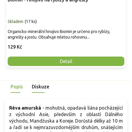
Skladem
(
17 ks
)
Organicko‑minerální hnojivo Biomin je určeno pro rybízy,
angrešty a jostu. Obsahuje mletou rohovinu...
129 Kč
Detail
Popis
Diskuze
Réva amurská
- mohutná, opadavá liána pocházející
z východní Asie, především z oblastí Dálného
východu, Mandžuska a Koreje. Dorůstá délky až 10 m
a řadí se k nejmrazuvzdornějším druhům, snášejícím