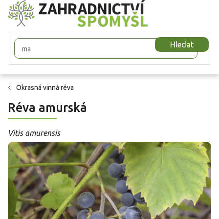
Přejít
na
obsah
Hledat
Okrasná vinná réva
Réva amurská
Vitis amurensis