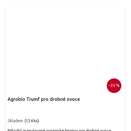
–35 %
Agrobio Trumf pro drobné ovoce
Skladem
(
124 ks
)
Přírodní granulované organické hnojivo pro drobné ovoce,