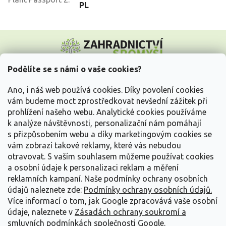
PL
Z
á
p
a
Podělíte se s námi o vaše cookies?
t
Vše o nákupu
í
Ano, i náš web používá cookies. Díky povolení cookies
vám budeme moct zprostředkovat nevšední zážitek při
prohlížení našeho webu. Analytické cookies používáme
Informace pro Vás
k analýze návštěvnosti, personalizační nám pomáhají
s přizpůsobením webu a díky marketingovým cookies se
Kontakujte nás
vám zobrazí takové reklamy, které vás nebudou
otravovat.
S vaším souhlasem můžeme používat cookies
a osobní údaje k personalizaci reklam a měření
reklamních kampaní. Naše podmínky ochrany osobních
údajů naleznete zde:
Podmínky ochrany osobních údajů.
Více informací o tom, jak Google zpracovává vaše osobní
údaje, naleznete v
Zásadách ochrany soukromí a
smluvních podmínkách společnosti Google
.