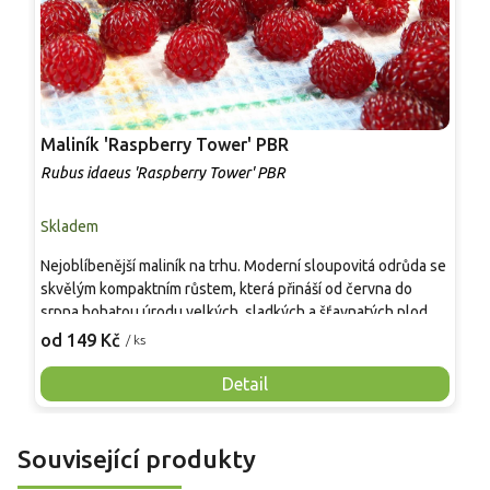
Maliník 'Raspberry Tower' PBR
P
'
Rubus idaeus 'Raspberry Tower' PBR
C
Skladem
S
Nejoblíbenější maliník na trhu. Moderní sloupovitá odrůda se
M
skvělým kompaktním růstem, která přináší od června do
A
srpna bohatou úrodu velkých, sladkých a šťavnatých plodů.
v
Pevné vzpřímené výhony tvoří elegantní habitus bez
j
od 149 Kč
o
/ ks
nutnosti opory, ideální pro nádoby, balkony i malé zahrady.
n
Mrazuvzdornost do −25 °C a spolehlivá vitalita z něj dělají
V
Detail
skvělou volbu pro každého pěstitele.
Související produkty