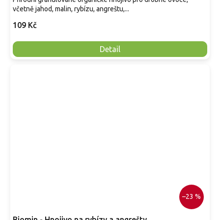
včetně jahod, malin, rybízu, angreštu,...
109 Kč
Detail
–23 %
Biomin - Hnojivo na rybízy a angrešty