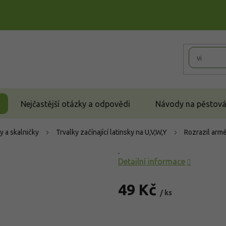
Nejčastější otázky a odpovědi
Návody na pěstován
y a skalničky
Trvalky začínající latinsky na U,V,W,Y
Rozrazil arm
.
Detailní informace
49 Kč
/ ks
Měrná
cena: