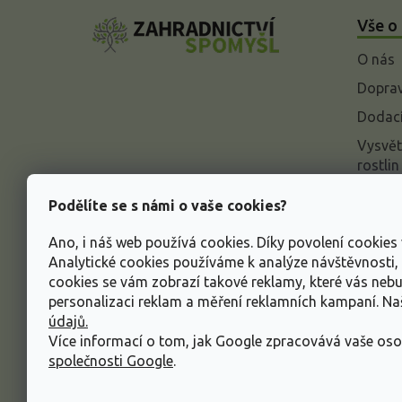
á
Vše o
p
a
O nás
t
í
Doprav
Dodací
Vysvět
rostlin
Odstou
Podělíte se s námi o vaše cookies?
Rekla
Ano, i náš web používá cookies. Díky povolení cookie
Inform
Analytické cookies používáme k analýze návštěvnosti
údajů
cookies se vám zobrazí takové reklamy, které vás neb
Obcho
personalizaci reklam a měření reklamních kampaní. N
údajů.
Více informací o tom, jak Google zpracovává vaše oso
společnosti Google
.