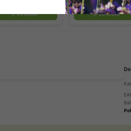
ek, lemů záhonů i nádob, kde
v popředí trvalkových záhonů, 
bí upraveně po celou sezónu.
skalkách, na okrajích cest i ve
Do košíku
Do košíku
dolná, nenáročná na údržbu a
štěrkových výsadbách. Kvete
e snáší běžné zahradní
spolehlivě od června do červen
ínky. Oproti vyšším rozrazilům
zachovává úhledný tvar po cel
louhodobě udržuje nízký,
sezónu. Oproti vyšším kultivar
idelný tvar.
vyniká nízkým růstem, dobrou
odolností vůči suchu a snadnou
kombinovatelností.
Do
Kat
EA
Bal
Po