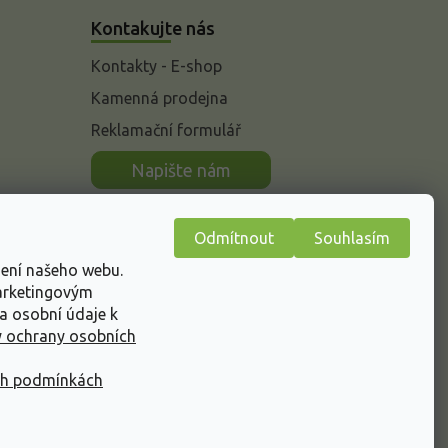
Kontakujte nás
Kontakty - E-shop
Kamenná prodejna
Reklamační formulář
n
Napište nám
Odmítnout
Souhlasím
žení našeho webu.
marketingovým
a osobní údaje k
 ochrany osobních
ch podmínkách