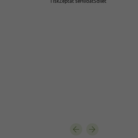
Tisk
Zeptat se
Hlídat
Sdílet