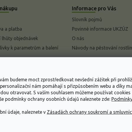
 nákupu
Informace pro Vás
Slovník pojmů
a a platba
Povinné informace UKZÚZ
 lhůty objednávek
O nás
livky k parametrům a balení
Návody na pěstování rostli
pení od kupní smlouvy
mace
s vám budeme moct zprostředkovat nevšední zážitek při prohlí
ace o ochraně osobních
, personalizační nám pomáhají s přizpůsobením webu a díky 
udou otravovat.
S vaším souhlasem můžeme používat cookies 
dní podmínky
aše podmínky ochrany osobních údajů naleznete zde:
Podmínky
bní údaje, naleznete v
Zásadách ochrany soukromí a smluvní