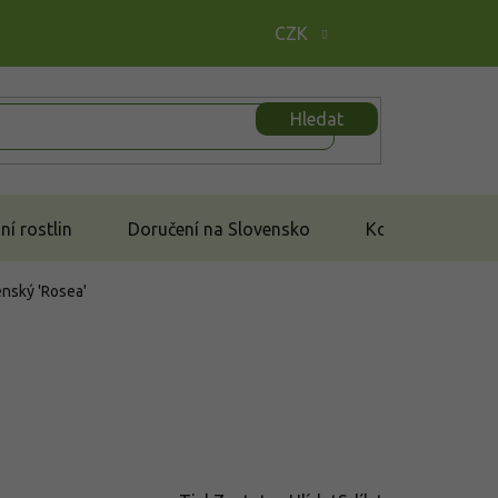
CZK
Hledat
í rostlin
Doručení na Slovensko
Kontakt
énský 'Rosea'