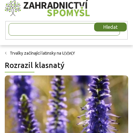
Přejít
na
obsah
Hledat
Trvalky začínající latinsky na U,V,W,Y
Rozrazil klasnatý