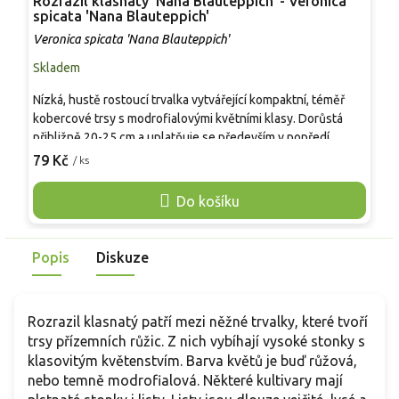
Rozrazil klasnatý 'Nana Blauteppich' - Veronica
R
spicata 'Nana Blauteppich'
V
Veronica spicata 'Nana Blauteppich'
Skladem
S
Nízká, hustě rostoucí trvalka vytvářející kompaktní, téměř
T
kobercové trsy s modrofialovými květními klasy. Dorůstá
d
přibližně 20-25 cm a uplatňuje se především v popředí
c
trvalkových záhonů, ve skalkách, na okrajích cest i ve
m
79 Kč
7
/ ks
štěrkových výsadbách. Kvete spolehlivě od června do
s
července a zachovává úhledný tvar po celou sezónu. Oproti
v
Do košíku
vyšším kultivarům vyniká nízkým růstem, dobrou odolností
O
vůči suchu a snadnou kombinovatelností.
p
Popis
Diskuze
Rozrazil klasnatý patří mezi něžné trvalky, které tvoří
trsy přízemních růžic. Z nich vybíhají vysoké stonky s
klasovitým květenstvím. Barva květů je buď růžová,
nebo temně modrofialová. Některé kultivary mají