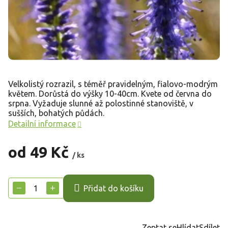
Velkolistý rozrazil, s téměř pravidelným, fialovo-modrým
květem. Dorůstá do výšky 10-40cm. Kvete od června do
srpna. Vyžaduje slunné až polostinné stanoviště, v
sušších, bohatých půdách.
Detailní informace
od
49 Kč
/ ks
Měrná
cena:
−
+
Přidat do košíku
Zeptat se
Hlídat
Sdílet