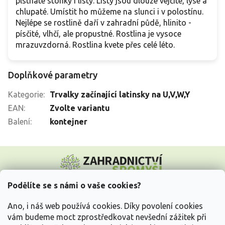
plstnaté stonky i listy. Listy jsou dlouze vejčité, lysé a
chlupaté. Umístit ho můžeme na slunci i v polostínu.
Nejlépe se rostlině daří v zahradní půdě, hlinito -
písčité, vlhčí, ale propustné. Rostlina je vysoce
mrazuvzdorná. Rostlina kvete přes celé léto.
Doplňkové parametry
Kategorie
:
Trvalky začínající latinsky na U,V,W,Y
EAN
:
Zvolte variantu
Balení
:
kontejner
Z
á
p
a
Podělíte se s námi o vaše cookies?
t
Vše o nákupu
í
Ano, i náš web používá cookies. Díky povolení cookies
vám budeme moct zprostředkovat nevšední zážitek při