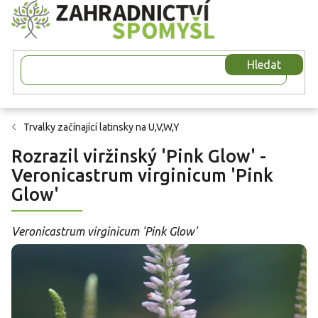
Přejít
na
obsah
Hledat
Trvalky začínající latinsky na U,V,W,Y
Rozrazil viržinský 'Pink Glow' -
Veronicastrum virginicum 'Pink
Glow'
Veronicastrum virginicum 'Pink Glow'