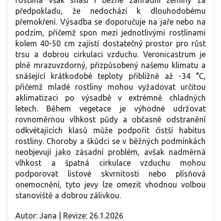
rostlina však snáší i běžné zahradní zeminy za
předpokladu, že nedochází k dlouhodobému
přemokření. Výsadba se doporučuje na jaře nebo na
podzim, přičemž spon mezi jednotlivými rostlinami
kolem 40-50 cm zajistí dostatečný prostor pro růst
trsu a dobrou cirkulaci vzduchu. Veronicastrum je
plně mrazuvzdorný, přizpůsobený našemu klimatu a
snášející krátkodobé teploty přibližně až -34 °C,
přičemž mladé rostliny mohou vyžadovat určitou
aklimatizaci po výsadbě v extrémně chladných
letech. Během vegetace je výhodné udržovat
rovnoměrnou vlhkost půdy a občasné odstranění
odkvétajících klasů může podpořit čistší habitus
rostliny. Choroby a škůdci se v běžných podmínkách
neobjevují jako zásadní problém, avšak nadměrná
vlhkost a špatná cirkulace vzduchu mohou
podporovat listové skvrnitosti nebo plísňová
onemocnění, tyto jevy lze omezit vhodnou volbou
stanoviště a dobrou zálivkou.
Autor: Jana | Revize: 26.1.2026