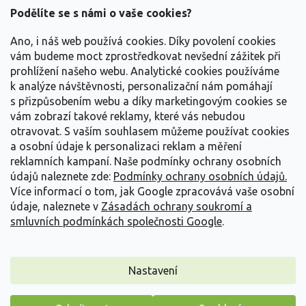
a
Podělíte se s námi o vaše cookies?
t
Vše o nákupu
í
Ano, i náš web používá cookies. Díky povolení cookies
vám budeme moct zprostředkovat nevšední zážitek při
prohlížení našeho webu. Analytické cookies používáme
Informace pro Vás
k analýze návštěvnosti, personalizační nám pomáhají
s přizpůsobením webu a díky marketingovým cookies se
Kontakujte nás
vám zobrazí takové reklamy, které vás nebudou
otravovat.
S vaším souhlasem můžeme používat cookies
a osobní údaje k personalizaci reklam a měření
reklamních kampaní. Naše podmínky ochrany osobních
údajů naleznete zde:
Podmínky ochrany osobních údajů.
Více informací o tom, jak Google zpracovává vaše osobní
údaje, naleznete v
Zásadách ochrany soukromí a
smluvních podmínkách společnosti Google
.
Vytvořil Shoptet
Nastavení
Copyright 2026
Zahradnictví Spomyšl
. Všechna práva