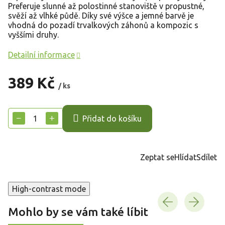
Preferuje slunné až polostinné stanoviště v propustné,
svěží až vlhké půdě. Díky své výšce a jemné barvě je
vhodná do pozadí trvalkových záhonů a kompozic s
vyššími druhy.
Detailní informace
389 Kč
/ ks
Měrná
cena:
−
+
Přidat do košíku
Zeptat se
Hlídat
Sdílet
High-contrast mode
Mohlo by se vám také líbit