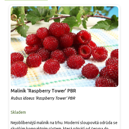
Maliník 'Raspberry Tower' PBR
P
'
Rubus idaeus 'Raspberry Tower' PBR
C
Skladem
S
Nejoblíbenější maliník na trhu. Moderní sloupovitá odrůda se
M
skvělým kompaktním růstem, která přináší od června do
A