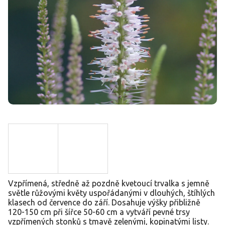
Vzpřímená, středně až pozdně kvetoucí trvalka s jemně
světle růžovými květy uspořádanými v dlouhých, štíhlých
klasech od července do září. Dosahuje výšky přibližně
120-150 cm při šířce 50-60 cm a vytváří pevné trsy
vzpřímených stonků s tmavě zelenými, kopinatými listy.