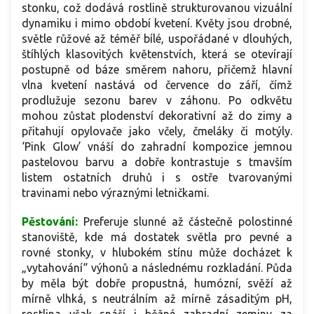
stonku, což dodává rostlině strukturovanou vizuální
dynamiku i mimo období kvetení. Květy jsou drobné,
světle růžové až téměř bílé, uspořádané v dlouhých,
štíhlých klasovitých květenstvích, která se otevírají
postupně od báze směrem nahoru, přičemž hlavní
vlna kvetení nastává od července do září, čímž
prodlužuje sezonu barev v záhonu. Po odkvětu
mohou zůstat plodenství dekorativní až do zimy a
přitahují opylovače jako včely, čmeláky či motýly.
‘Pink Glow’ vnáší do zahradní kompozice jemnou
pastelovou barvu a dobře kontrastuje s tmavším
listem ostatních druhů i s ostře tvarovanými
travinami nebo výraznými letničkami.
Pěstování:
Preferuje slunné až částečně polostinné
stanoviště, kde má dostatek světla pro pevné a
rovné stonky, v hlubokém stínu může docházet k
„vytahování“ výhonů a následnému rozkladání. Půda
by měla být dobře propustná, humózní, svěží až
mírně vlhká, s neutrálním až mírně zásaditým pH,