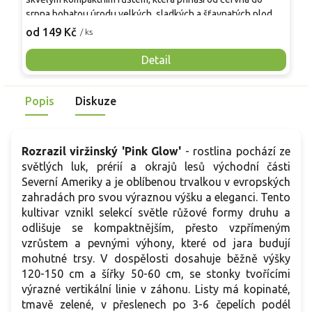
srpna bohatou úrodu velkých, sladkých a šťavnatých plodů.
v
Pevné vzpřímené výhony tvoří elegantní habitus bez
j
od 149 Kč
o
/ ks
nutnosti opory, ideální pro nádoby, balkony i malé zahrady.
n
Mrazuvzdornost do −25 °C a spolehlivá vitalita z něj dělají
V
Detail
skvělou volbu pro každého pěstitele.
Popis
Diskuze
Rozrazil viržinský 'Pink Glow'
- rostlina pochází ze
světlých luk, prérií a okrajů lesů východní části
Severní Ameriky a je oblíbenou trvalkou v evropských
zahradách pro svou výraznou výšku a eleganci. Tento
kultivar vznikl selekcí světle růžové formy druhu a
odlišuje se kompaktnějším, přesto vzpřímeným
vzrůstem a pevnými výhony, které od jara budují
mohutné trsy. V dospělosti dosahuje běžně výšky
120-150 cm a šířky 50-60 cm, se stonky tvořícími
výrazné vertikální linie v záhonu. Listy má kopinaté,
tmavě zelené, v přeslenech po 3-6 čepelích podél