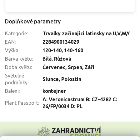
Doplňkové parametry
Kategorie
:
Trvalky začínající latinsky na U,V,W,Y
EAN
:
2284900134029
Výška
:
120-140
,
140-160
Barva květu
:
Bílá
,
Růžová
Doba květu
:
Červenec
,
Srpen
,
Září
Světelné
Slunce
,
Polostín
podmínky
:
Balení
:
kontejner
A: Veronicastrum B: CZ-4282 C:
Plant Passport
:
26/FP/0034 D: PL
Z
á
p