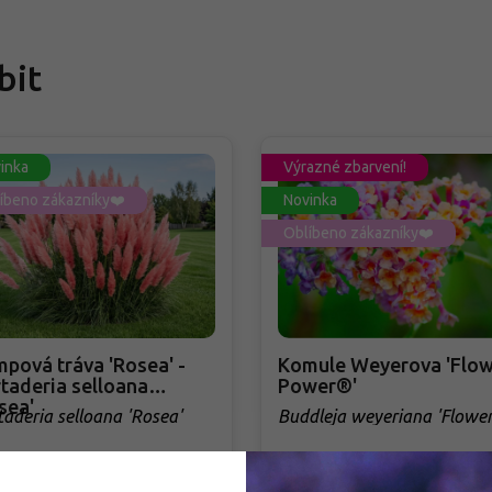
bit
inka
Výrazné zbarvení!
íbeno zákazníky❤️
Novinka
Oblíbeno zákazníky❤️
pová tráva 'Rosea' -
Komule Weyerova 'Flow
taderia selloana
Power®'
sea'
taderia selloana 'Rosea'
Buddleja weyeriana 'Flowe
Power®'
adem
PŘEDOBJEDNÁVKA PODZIM 2