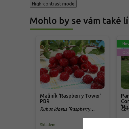
High-contrast mode
Mohlo by se vám také lí
Nov
Obl
Maliník 'Raspberry Tower'
Pam
PBR
Cor
'Ro
Rubus idaeus 'Raspberry
Cor
Tower' PBR
Skladem
Skl