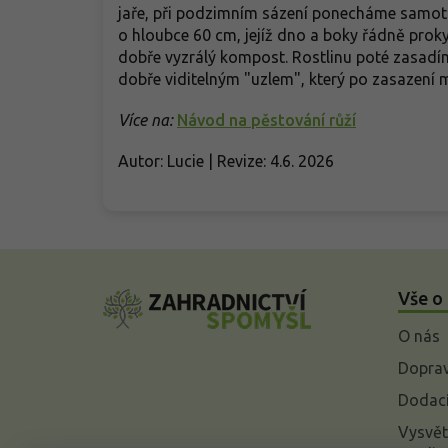
jaře, při podzimním sázení ponecháme samotn
o hloubce 60 cm, jejíž dno a boky řádně prok
dobře vyzrálý kompost. Rostlinu poté zasadíme
dobře viditelným "uzlem", který po zasazení m
Více na:
Návod na pěstování růží
Autor: Lucie | Revize: 4.6. 2026
Z
á
Vše o
p
a
O nás
t
í
Doprav
Dodací
Vysvět