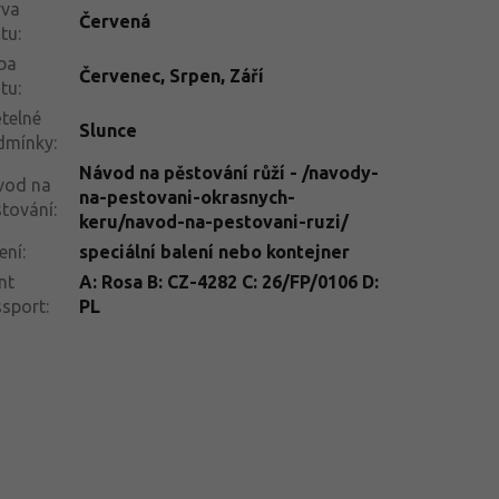
rva
Červená
tu
:
ba
Červenec
,
Srpen
,
Září
tu
:
telné
Slunce
dmínky
:
Návod na pěstování růží - /navody-
vod na
na-pestovani-okrasnych-
tování
:
keru/navod-na-pestovani-ruzi/
ení
:
speciální balení nebo kontejner
nt
A: Rosa B: CZ-4282 C: 26/FP/0106 D:
ssport
:
PL