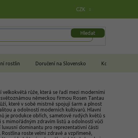
CZK
Hledat
í rostlin
Doručení na Slovensko
Kontakt
í velkokvětá růže, která se řadí mezi moderními
na světoznámou německou firmou Rosen Tantau
růží, které v sobě mistrně spojují šarm a plnost
talitou a odolností moderních kultivarů. Hlavní
nů je produkce obřích, sametově rudých květů s
 s mimořádným zdravím listů a odolností vůči
í luxusní dominantu pro reprezentativní části
 Rostlina roste velmi zdravě a vzpřímeně,