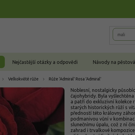
Nejčastější otázky a odpovědi
Návody na pěstován
Velkokvěté růže
Růže 'Admiral'
Rosa 'Admiral'
Noblesní, nostalgicky působíc
čajohybridy. Byla vyšlechtě
a patří do exkluzivní kolekce 
starých historických růží s vi
předností této královny záho
podmanivou vůní v kombinaci
slunečnímu úpalu, což z ní čin
zahrad i trvalkové kompozice.