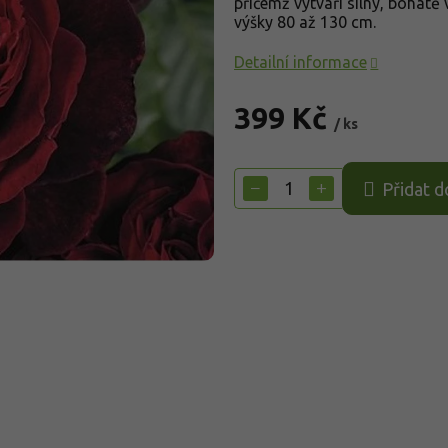
přičemž vytváří silný, bohatě
výšky 80 až 130 cm.
Detailní informace
399 Kč
/ ks
Měrná
cena:
−
+
Přidat d