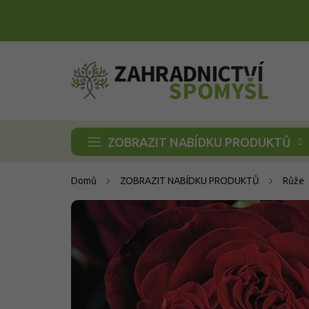
Přejít
na
obsah
ZOBRAZIT NABÍDKU PRODUKTŮ
Domů
ZOBRAZIT NABÍDKU PRODUKTŮ
Růže