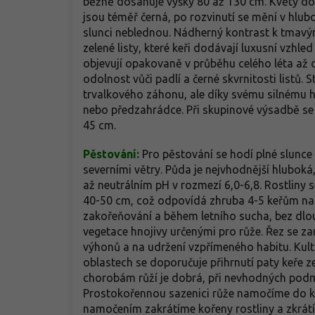
běžně dosahuje výšky 80 až 130 cm. Květy d
jsou téměř černá, po rozvinutí se mění v hlub
slunci neblednou. Nádherný kontrast k tmavým
zelené listy, které keři dodávají luxusní vzhle
objevují opakovaně v průběhu celého léta až d
odolnost vůči padlí a černé skvrnitosti listů
trvalkového záhonu, ale díky svému silnému ha
nebo předzahrádce. Při skupinové výsadbě se
45 cm.
Pěstování:
Pro pěstování se hodí plné slunce
severními větry. Půda je nejvhodnější hlubok
až neutrálním pH v rozmezí 6,0-6,8. Rostliny s
40-50 cm, což odpovídá zhruba 4-5 keřům na 
zakořeňování a během letního sucha, bez dl
vegetace hnojivy určenými pro růže. Řez se z
výhonů a na udržení vzpřímeného habitu. Kulti
oblastech se doporučuje přihrnutí paty keř
chorobám růží je dobrá, při nevhodných podmí
Prostokořennou sazenici růže namočíme do k
namočením zakrátíme kořeny rostliny a zkrátí