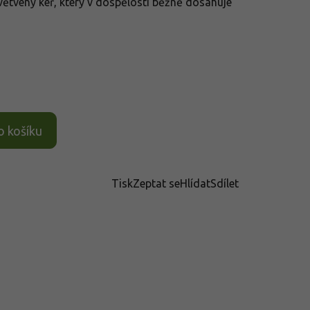
 větvený keř, který v dospělosti běžně dosahuje
o košíku
Tisk
Zeptat se
Hlídat
Sdílet