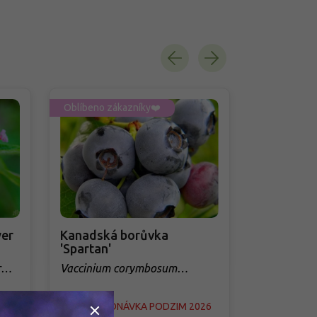
Oblíbeno zákazníky❤️
Oblíbeno zá
er
Kanadská borůvka
Třešeň 'Q
'Spartan'
sloupovit
r
Vaccinium corymbosum
Prunus avi
'Spartan'
026
PŘEDOBJEDNÁVKA PODZIM 2026
PŘEDOBJED