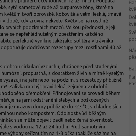
osahují v průměru úctyhodných 12 až 14 cm. Poupata
Ba
oké, sytě sametově rudé až purpurové tóny, které na
kvě
 květům tvoří obrovské, kožovité a velmi lesklé, tmavě
Do
d i v době, kdy zrovna nekvete. Květy se na rostlině
kvě
o prvních podzimních mrazů. Velkou předností je její
Svě
. Stane se nepřehlédnutelným zpestřením každého
po
bitu perfektně vynikne také jako solitéra v trávníku
 doporučuje dodržovat rozestupy mezi rostlinami 40 až
Ná
pěs
 s dobrou cirkulací vzduchu, chráněné před studenými
Bal
á, humózní, propustná, s dostatkem živin a mírně kyselým
Pla
e vysazují na jaře nebo na podzim, s rozestupy přibližně
Pa
m². Zálivka má být pravidelná, zejména v období
ouhodobého přemokření. Přihnojování se provádí během
aměřuje na jarní odstranění slabých a poškozených
var je mrazuvzdorný přibližně do -23 °C, v chladnějších
e zeminou nebo kompostem. Odolnost vůči běžným
nkách se může objevit padlí nebo černá skvrnitost.
ýble s vodou na 12 až 24 hodin. Před samotným
me výhony seříznutím na 1-3 očka (pakliže sázíme na