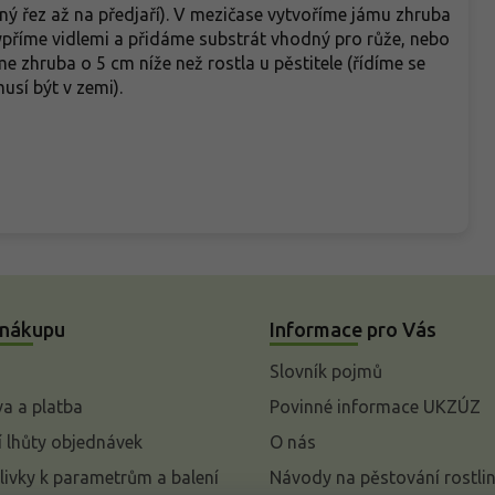
ý řez až na předjaří). V mezičase vytvoříme jámu zhruba
ypříme vidlemi a přidáme substrát vhodný pro růže, nebo
 zhruba o 5 cm níže než rostla u pěstitele (řídíme se
usí být v zemi).
 nákupu
Informace pro Vás
Slovník pojmů
a a platba
Povinné informace UKZÚZ
 lhůty objednávek
O nás
livky k parametrům a balení
Návody na pěstování rostli