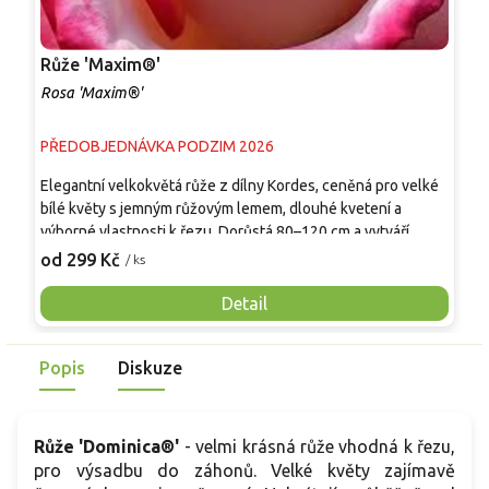
Růže 'Maxim®'
R
Rosa 'Maxim®'
R
PŘEDOBJEDNÁVKA PODZIM 2026
P
Elegantní velkokvětá růže z dílny Kordes, ceněná pro velké
P
bílé květy s jemným růžovým lemem, dlouhé kvetení a
k
výborné vlastnosti k řezu. Dorůstá 80–120 cm a vytváří
d
vzpřímený, kompaktní keř s tmavě zelenými lesklými listy.
v
od 299 Kč
o
/ ks
Od června do prvních mrazů kvete velkými plnými květy o
v
průměru 10–12 cm klasického čajohybridního tvaru. Vůně je
m
Detail
jemná až středně silná, sladká s lehce ovocnými tóny. Skvěle
p
se hodí do reprezentativních záhonů, jako solitéra i do
k
Popis
Diskuze
svatebních a floristických aranžmá.
v
m
r
v
Růže 'Dominica®'
- velmi krásná růže vhodná k řezu,
pro výsadbu do záhonů. Velké květy zajímavě