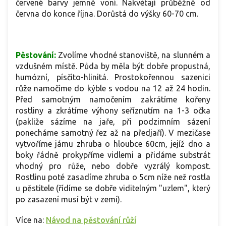
červené barvy jemně voní. Nakvétají průběžně od
června do konce října. Dorůstá do výšky 60-70 cm.
Pěstování:
Zvolíme vhodné stanoviště, na slunném a
vzdušném místě. Půda by měla být dobře propustná,
humózní, písčito-hlinitá. Prostokořennou sazenici
růže namočíme do kýble s vodou na 12 až 24 hodin.
Před samotným namočením zakrátíme kořeny
rostliny a zkrátíme výhony seříznutím na 1-3 očka
(pakliže sázíme na jaře, při podzimním sázení
ponecháme samotný řez až na předjaří). V mezičase
vytvoříme jámu zhruba o hloubce 60cm, jejíž dno a
boky řádně prokypříme vidlemi a přidáme substrát
vhodný pro růže, nebo dobře vyzrálý kompost.
Rostlinu poté zasadíme zhruba o 5cm níže než rostla
u pěstitele (řídíme se dobře viditelným "uzlem", který
po zasazení musí být v zemi).
Více na:
Návod na pěstování růží