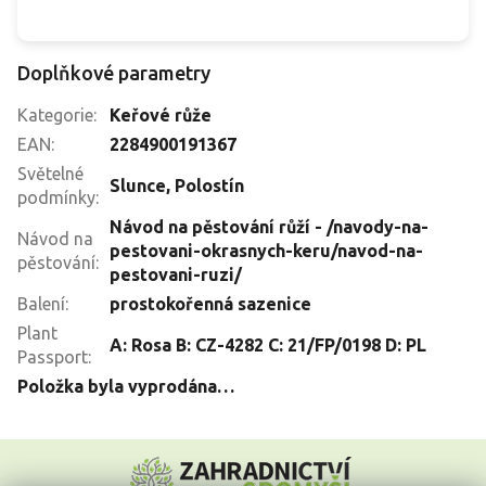
Doplňkové parametry
Kategorie
:
Keřové růže
EAN
:
2284900191367
Světelné
Slunce
,
Polostín
podmínky
:
Návod na pěstování růží - /navody-na-
Návod na
pestovani-okrasnych-keru/navod-na-
pěstování
:
pestovani-ruzi/
Balení
:
prostokořenná sazenice
Plant
A: Rosa B: CZ-4282 C: 21/FP/0198 D: PL
Passport
:
Položka byla vyprodána…
Z
á