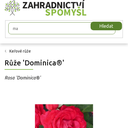
Přejít
na
obsah
Hledat
Keřové růže
Růže 'Dominica®'
Rosa 'Dominica®'