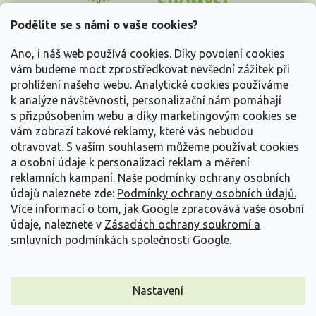
p
a
Podělíte se s námi o vaše cookies?
t
Vše o nákupu
í
Ano, i náš web používá cookies. Díky povolení cookies
vám budeme moct zprostředkovat nevšední zážitek při
prohlížení našeho webu. Analytické cookies používáme
Informace pro Vás
k analýze návštěvnosti, personalizační nám pomáhají
s přizpůsobením webu a díky marketingovým cookies se
Kontakujte nás
vám zobrazí takové reklamy, které vás nebudou
otravovat.
S vaším souhlasem můžeme používat cookies
a osobní údaje k personalizaci reklam a měření
reklamních kampaní. Naše podmínky ochrany osobních
údajů naleznete zde:
Podmínky ochrany osobních údajů.
Více informací o tom, jak Google zpracovává vaše osobní
údaje, naleznete v
Zásadách ochrany soukromí a
smluvních podmínkách společnosti Google
.
Vytvořil Shoptet
Nastavení