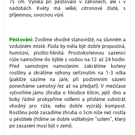
75 cm. Vyniká při pěstování v záhonech, ale i v
nádobách. Květy má velké, citronově žluté, s
příjemnou, ovocnou vůní.
Pěstování:
Zvolíme vhodné stanoviště, na slunném a
vzdušném místě. Půda by měla být dobře propustná,
humózní, písčito-hlinitá. Prostokořennou sazenici
růže namočíme do kýble s vodou na 12 až 24 hodin.
Před samotným namočením zakrátíme kořeny
rostliny a zkrátíme výhony seříznutím na 1-3 očka
(pakliže sázíme na jaře, při podzimním sázení
ponecháme samotný řez až na předjaří). V mezičase
vytvoříme jámu zhruba o hloubce 60cm, jejíž dno a
boky řádně prokypříme vidlemi a přidáme substrát
vhodný pro růže, nebo dobře vyzrálý kompost.
Rostlinu poté zasadíme zhruba o 5cm níže než rostla
u pěstitele (řídíme se dobře viditelným "uzlem", který
po zasazení musí být v zemi).