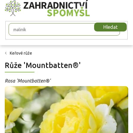
Přejít
na
obsah
Hledat
Keřové růže
Růže 'Mountbatten®'
Rosa 'Mountbatten®'