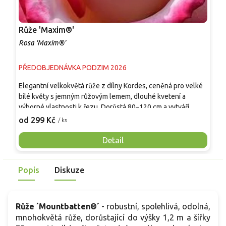
Růže 'Maxim®'
R
Rosa 'Maxim®'
R
PŘEDOBJEDNÁVKA PODZIM 2026
P
Elegantní velkokvětá růže z dílny Kordes, ceněná pro velké
P
bílé květy s jemným růžovým lemem, dlouhé kvetení a
k
výborné vlastnosti k řezu. Dorůstá 80–120 cm a vytváří
d
vzpřímený, kompaktní keř s tmavě zelenými lesklými listy.
v
od 299 Kč
o
/ ks
Od června do prvních mrazů kvete velkými plnými květy o
v
průměru 10–12 cm klasického čajohybridního tvaru. Vůně je
m
Detail
jemná až středně silná, sladká s lehce ovocnými tóny. Skvěle
p
se hodí do reprezentativních záhonů, jako solitéra i do
k
Popis
Diskuze
svatebních a floristických aranžmá.
v
m
r
v
Růže ´Mountbatten®´
- robustní, spolehlivá, odolná,
mnohokvětá růže, dorůstající do výšky 1,2 m a šířky