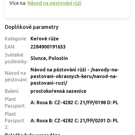
Více na:
Návod na pěstování růží
Doplňkové parametry
Kategorie
:
Keřové růže
EAN
:
2284900191633
Světelné
Slunce
,
Polostín
podmínky
:
Návod na pěstování růží - /navody-na-
Návod na
pestovani-okrasnych-keru/navod-na-
pěstování
:
pestovani-ruzi/
Balení
:
prostokořenná sazenice
Plant
A: Rosa B: CZ-4282 C: 21/FP/0198 D: PL
Passport
:
Plant
Passport
A: Rosa B: CZ-4282 C: 21/FP/0201 D: PL
2
: