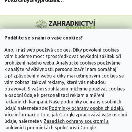
Položka byla vyprodána…
Z
á
p
a
Podělíte se s námi o vaše cookies?
t
Vše o nákupu
í
Ano, i náš web používá cookies. Díky povolení cookies
vám budeme moct zprostředkovat nevšední zážitek při
prohlížení našeho webu. Analytické cookies používáme
Informace pro Vás
k analýze návštěvnosti, personalizační nám pomáhají
s přizpůsobením webu a díky marketingovým cookies se
Kontakujte nás
vám zobrazí takové reklamy, které vás nebudou
otravovat.
S vaším souhlasem můžeme používat cookies
a osobní údaje k personalizaci reklam a měření
reklamních kampaní. Naše podmínky ochrany osobních
údajů naleznete zde:
Podmínky ochrany osobních údajů.
Více informací o tom, jak Google zpracovává vaše osobní
údaje, naleznete v
Zásadách ochrany soukromí a
smluvních podmínkách společnosti Google
.