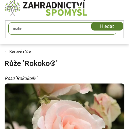
Přejít
na
obsah
Hledat
Keřové růže
Růže 'Rokoko®'
Rosa´Rokoko®´