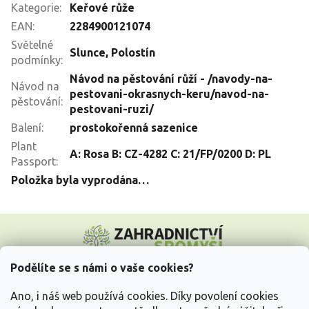
Kategorie
:
Keřové růže
EAN
:
2284900121074
Světelné
Slunce
,
Polostín
podmínky
:
Návod na pěstování růží - /navody-na-
Návod na
pestovani-okrasnych-keru/navod-na-
pěstování
:
pestovani-ruzi/
Balení
:
prostokořenná sazenice
Plant
A: Rosa B: CZ-4282 C: 21/FP/0200 D: PL
Passport
:
Položka byla vyprodána…
Z
á
p
a
Podělíte se s námi o vaše cookies?
t
Vše o nákupu
í
Ano, i náš web používá cookies. Díky povolení cookies