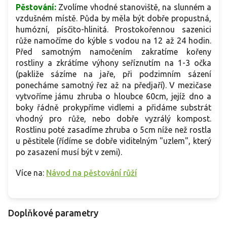
Pěstování:
Zvolíme vhodné stanoviště, na slunném a
vzdušném místě. Půda by měla být dobře propustná,
humózní, písčito-hlinitá. Prostokořennou sazenici
růže namočíme do kýble s vodou na 12 až 24 hodin.
Před samotným namočením zakratíme kořeny
rostliny a zkrátíme výhony seříznutím na 1-3 očka
(pakliže sázíme na jaře, při podzimním sázení
ponecháme samotný řez až na předjaří). V mezičase
vytvoříme jámu zhruba o hloubce 60cm, jejíž dno a
boky řádně prokypříme vidlemi a přidáme substrát
vhodný pro růže, nebo dobře vyzrálý kompost.
Rostlinu poté zasadíme zhruba o 5cm níže než rostla
u pěstitele (řídíme se dobře viditelným "uzlem", který
po zasazení musí být v zemi).
Více na:
Návod na pěstování růží
Doplňkové parametry