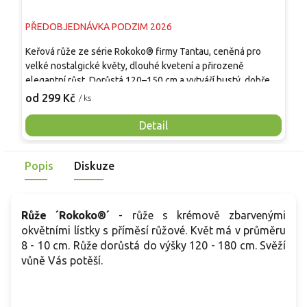
PŘEDOBJEDNÁVKA PODZIM 2026
P
Keřová růže ze série Rokoko® firmy Tantau, ceněná pro
E
velké nostalgické květy, dlouhé kvetení a přirozeně
b
elegantní růst. Dorůstá 120–150 cm a vytváří hustý, dobře
v
větvený keř s tmavě zelenými, lesklými listy. Od června až
v
od 299 Kč
o
/ ks
do prvních mrazů kvete velkými, plnými květy o průměru 8–
O
10 cm, které připomínají historické růže. Květy mají výraznou
p
Detail
červenou až karmínově červenou barvu se světlejším
j
středem a působí velmi romanticky. Vůně je příjemně sladká
s
Popis
Diskuze
s jemnými ovocnými a růžovými tóny. Skvěle se hodí do
s
venkovských a romantických zahrad, jako solitéra i do
smíšených trvalkových výsadeb.
Růže ´Rokoko®´
- růže s krémově zbarvenými
okvětními lístky s příměsí růžové. Květ má v průměru
8 - 10 cm. Růže dorůstá do výšky 120 - 180 cm. Svěží
vůně Vás potěší.