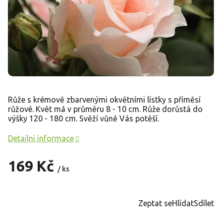
Růže s krémově zbarvenými okvětními lístky s příměsí
růžové. Květ má v průměru 8 - 10 cm. Růže dorůstá do
výšky 120 - 180 cm. Svěží vůně Vás potěší.
Detailní informace
169 Kč
/ ks
Měrná
cena:
Zeptat se
Hlídat
Sdílet