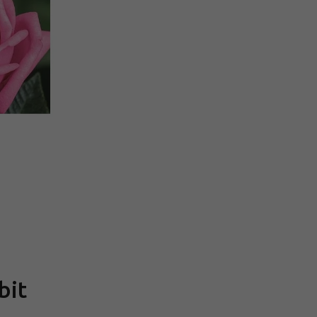
Měrná
cena:
bit