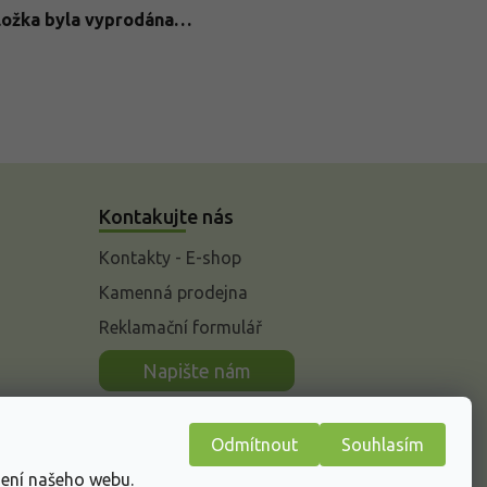
ložka byla vyprodána…
Kontakujte nás
Kontakty - E-shop
Kamenná prodejna
Reklamační formulář
n
Napište nám
Odmítnout
Souhlasím
žení našeho webu.