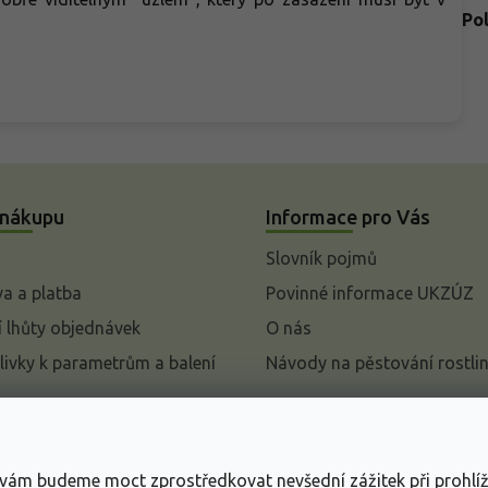
Po
 nákupu
Informace pro Vás
Slovník pojmů
a a platba
Povinné informace UKZÚZ
 lhůty objednávek
O nás
livky k parametrům a balení
Návody na pěstování rostli
pení od kupní smlouvy
mace
s vám budeme moct zprostředkovat nevšední zážitek při prohlí