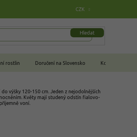
CZK
Hledat
í rostlin
Doručení na Slovensko
Kontakt
í do výšky 120-150 cm. Jeden z nejodolnějších
ocněním. Květy mají studený odstín fialovo-
příjemně voní.