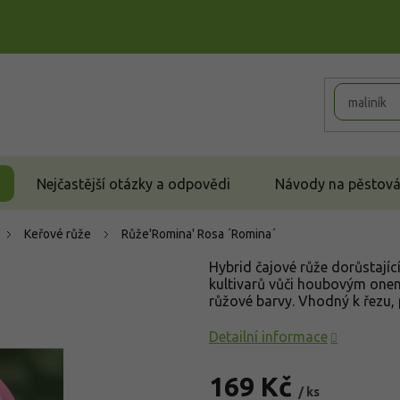
Nejčastější otázky a odpovědi
Návody na pěstován
Keřové růže
Růže'Romina'
Rosa ´Romina´
Hybrid čajové růže dorůstajíc
kultivarů vůči houbovým onem
růžové barvy. Vhodný k řezu, 
Detailní informace
169 Kč
/ ks